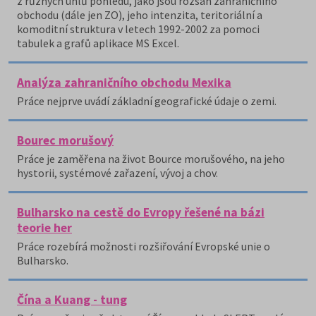
z různých úhlů pohledu, jako jsou rozsah zahraničního
obchodu (dále jen ZO), jeho intenzita, teritoriální a
komoditní struktura v letech 1992-2002 za pomoci
tabulek a grafů aplikace MS Excel.
Analýza zahraničního obchodu Mexika
Práce nejprve uvádí základní geografické údaje o zemi.
Bourec morušový
Práce je zaměřena na život Bource morušového, na jeho
hystorii, systémové zařazení, vývoj a chov.
Bulharsko na cestě do Evropy řešené na bázi
teorie her
Práce rozebírá možnosti rozšiřování Evropské unie o
Bulharsko.
Čína a Kuang - tung