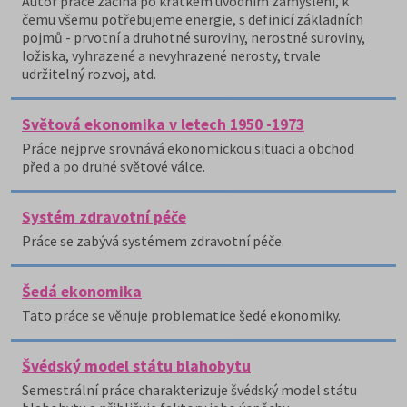
Autor práce začíná po krátkém úvodním zamyšlení, k
čemu všemu potřebujeme energie, s definicí základních
pojmů - prvotní a druhotné suroviny, nerostné suroviny,
ložiska, vyhrazené a nevyhrazené nerosty, trvale
udržitelný rozvoj, atd.
Světová ekonomika v letech 1950 -1973
Práce nejprve srovnává ekonomickou situaci a obchod
před a po druhé světové válce.
Systém zdravotní péče
Práce se zabývá systémem zdravotní péče.
Šedá ekonomika
Tato práce se věnuje problematice šedé ekonomiky.
Švédský model státu blahobytu
Semestrální práce charakterizuje švédský model státu