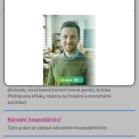
téma teoreticky zdůvodněno.
Moderní směry ekonomického myšlení
Monetarismus - charakteristika, hlavní teze (existuje
těsný vztah mezi změnou nabídky peněz a změnou
nominálního důchodu, v krátkém období ovlivňují změny
nabídky peněz hlavně produkci, v dlouhém období však
ovlivňuje pouze cenovou hladinu, inflace je vždy
způsobena zvýšením množství peněz, vládní výdaje
působí inflačně tehdy, když jsou financovány zvyšováním
množství peněz, úroková míra je velice nespolehlivý
ukazatel pro provádění monetární politiky, Milton
Friedman (jeho život a teze (hypotéza permanentního
důchodu, nová kvantitativní teorie peněz, kritika
Phillipsovy křivky, názory na fiskální a monetární
politiku).
Národní hospodářství
Tato práce se zabývá národním hospodářstvím.