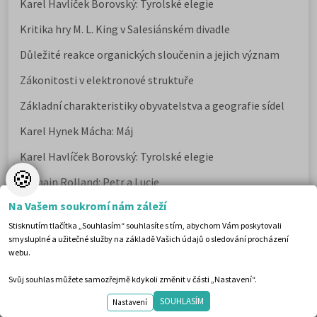
Karel Havlíček Borovský: Tyrolské elegie
Kritika hry M. L. King v Salesiánském divadle
Důležité reakce organických sloučenin a jejich význam
Zákonitosti v elektronové struktuře
Základní charakteristiky obyvatelstva a geografie sídel
Karel Hynek Mácha: Máj
Karel Havlíček Borovský: Tyrolské elegie
🍪
Romain Rolland: Petr a Lucie
Na Vašem soukromí nám záleží
Newsletter
Stisknutím tlačítka „Souhlasím“ souhlasíte s tím, abychom Vám poskytovali
smysluplné a užitečné služby na základě Vašich údajů o sledování procházení
Zaregistrujte se a dostávejte nejlepší nabídky jako první.
webu.
Svůj souhlas můžete samozřejmě kdykoli změnit v části „Nastavení“.
SOUHLASÍM
Nastavení