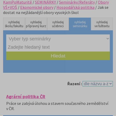
KamPoMaturitě
/
SEMINÁRKY
/
Seminárky/Referáty
/
Obory
VŠ+VOŠ
/
Ekonomické obory
/
Hospodářská politika
/ Jak se
dostat na nejžádanější obory vysokých škol
vyhledej
vyhledej
vyhledej
vyhledej
vyhledej
školu/fakultu
přípravný kurz
učebnici
seminárku
ve fulltextu
Řazení :
Agrární politika ČR
Práce se zabývá úlohou a stavem současného zemědělství
v ČR.