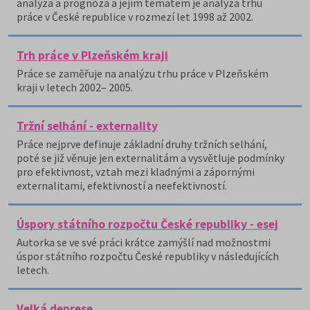
analýza a prognóza a jejím tématem je analýza trhu
práce v České republice v rozmezí let 1998 až 2002.
Trh práce v Plzeňském kraji
Práce se zaměřuje na analýzu trhu práce v Plzeňském
kraji v letech 2002– 2005.
Tržní selhání - externality
Práce nejprve definuje základní druhy tržních selhání,
poté se již věnuje jen externalitám a vysvětluje podmínky
pro efektivnost, vztah mezi kladnými a zápornými
externalitami, efektivností a neefektivností.
Úspory státního rozpočtu České republiky - esej
Autorka se ve své práci krátce zamýšlí nad možnostmi
úspor státního rozpočtu České republiky v následujících
letech.
Velká deprese