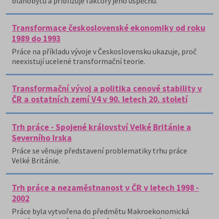
blahobytu a přibližuje faktory jeho úspěchu.
Transformace československé ekonomiky od roku
1989 do 1993
Práce na příkladu vývoje v Československu ukazuje, proč
neexistují ucelené transformační teorie.
Transformační vývoj a politika cenové stability v
ČR a ostatních zemí V4 v 90. letech 20. století
Trh práce - Spojené království Velké Británie a
Severního Irska
Práce se věnuje představení problematiky trhu práce
Velké Británie.
Trh práce a nezaměstnanost v ČR v letech 1998 -
2002
Práce byla vytvořena do předmětu Makroekonomická