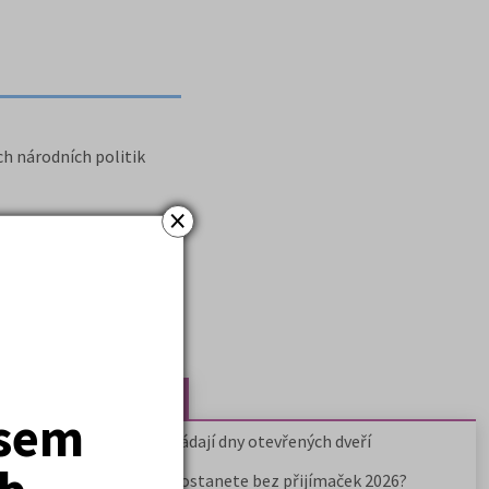
ch národních politik
×
em nalezeno položek:
2
)
Nejčtenější články
jsem
Kdy vysoké školy pořádají dny otevřených dveří
Na které fakulty se dostanete bez přijímaček 2026?