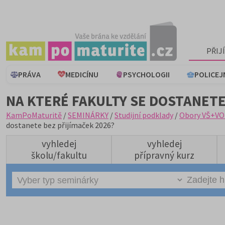
PŘIJ
PRÁVA
MEDICÍNU
PSYCHOLOGII
POLICEJ
NA KTERÉ FAKULTY SE DOSTANETE
KamPoMaturitě
/
SEMINÁRKY
/
Studijní podklady
/
Obory VŠ+VO
dostanete bez přijímaček 2026?
vyhledej
vyhledej
školu/fakultu
přípravný kurz