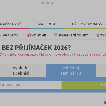
Reklama
ÍMAČKY NA VŠ
MATURITA
PŘIJÍMAČKY NA SŠ
NÍ AKADEMII
EKONOMII
HUMANITNÍ OBORY
OSP
 BEZ PŘIJÍMAČEK 2026?
Š
/
Skripta, učební texty
/
Ekonomické obory
/
Hospodářská politi
vyhledej
vyhledej
učebnici
seminárku
Ř