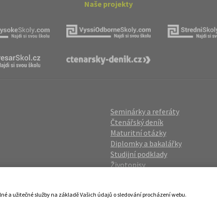
Naše projekty
Seminárky a referáty
Čtenářský deník
Maturitní otázky
Diplomky a bakalářky
Studijní podklady
Životopisy
gin
Přijímací zkoušky
vání OÚ
Katalog škol
lné a užitečné služby na základě Vašich údajů o sledování procházení webu.
ies