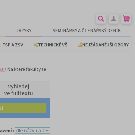
JAZYKY
SEMINÁRKY A ČTENÁŘSKÝ DENÍK
, TSP A ZSV
TECHNICKÉ VŠ
NEJŽÁDANĚJŠÍ OBORY
ka
/ Na které fakulty se
vyhledej
ve fulltextu
azení :