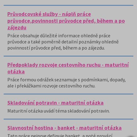
Průvodcovské služby - náplň práce
průvodce,povinnosti průvodce před, během a po
zájezdu
Práce obsahuje důležité informace ohledně práce
průvodce a také poměrně detailní poznámky ohledně
povinností průvodce před, během a po zájezdu.
Předpoklady rozvoje cestovního ruchu - maturitní
otázka
Práce formou odrážek seznamuje s podmínkami, dopady,
ale i překážkami rozvoje cestovního ruchu.
Skladování potravin - maturitní otázka
Maturitní otázka uvádí téma skladování potravin.
Slavnostní hostina - banket - maturitní otázka
Tato práce nejprve definuje banket, a poté provází