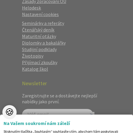
Zásady zpracování OÚ
Helpdesk
Nastavení cookies
Seminárky a referáty
Čtenářský deník
Maturitní otázky
Diplomky a bakalářky
Studijní podklady
Životopisy
Přijímací zkoušky
Katalog škol
Newsletter
Zaregistrujte se a dostávejte nejlepší
nabídky jako první.
🍪
Na Vašem soukromí nám záleží
Stisknutím tlačítka „Souhlasím“ souhlasíte s tím, abychom Vám poskytovali