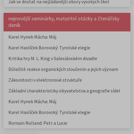
Jak se dostat na nejžádanější obory vysokých škol
nejnovější seminárky, maturitní otázky a čtenářsky
deník
Karel Hynek Mácha: Máj
Karel Havlíček Borovský: Tyrolské elegie
Kritika hry M. L. King v Salesiánském divadle
Důležité reakce organických sloučenin a jejich význam
Zákonitosti v elektronové struktuře
Základní charakteristiky obyvatelstva a geografie sídel
Karel Hynek Mácha: Máj
Karel Havlíček Borovský: Tyrolské elegie
Romain Rolland: Petr a Lucie