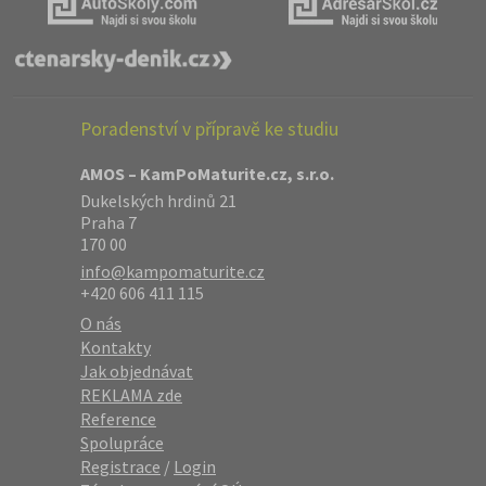
Poradenství v přípravě ke studiu
AMOS – KamPoMaturite.cz, s.r.o.
Dukelských hrdinů 21
Praha 7
170 00
info@kampomaturite.cz
+420 606 411 115
O nás
Kontakty
Jak objednávat
REKLAMA zde
Reference
Spolupráce
Registrace
/
Login