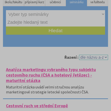
školu/fakultu
přípravný kurz
učebnici
seminárku
ve fulltextu
Řazení :
Analýza marketingu vybraného typu subjektu
cestovního ruchu (ČSA a hotelový řetězec) -
maturitní otázka
Maturitní otázka uvádí velmi stručnou analýzu
marketingové strategie letecké společnosti ČSA.
Cestovní ruch ve střední Evropě