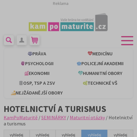
Reklama
PRÁVA
MEDICÍNU
PSYCHOLOGII
POLICEJNÍ AKADEMII
EKONOMII
HUMANITNÍ OBORY
OSP, TSP A ZSV
TECHNICKÉ VŠ
NEJŽÁDANĚJŠÍ OBORY
HOTELNICTVÍ A TURISMUS
KamPoMaturitě
/
SEMINÁRKY
/
Maturitní otázky
/ Hotelnictví
a turismus
vyhledej
vyhledej
vyhledej
vyhledej
vyhledej