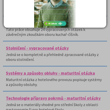
Základy o stolničení vhodné pro střední Hotelové školy či
výuční obory v zaměření gastronomie.
Stolničení - otázky k závěrečným zkouškám
Tato práce obsahuje 24 vypracovaných otázek k
závěrečným zkouškám oboru kuchař-číšník.
Stolničení - vypracované otázky
Jedná se o kompletně a přehledně zpracované otázky z
oboru stolničení.
Systémy a způsoby obluhy - maturitní otázka
Maturitní otázka z hotelového provozu popisuje systémy
a způsoby obsluhy.
Technologie přípravy pokrmů - maturitní otázky
Jedná se o materiály vhodné pro střední školy z oblasti
gastronomie či pro hotelové školy.