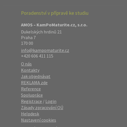
Poradenství v přípravě ke studiu
AMOS – KamPoMaturite.cz, s.r.o.
Dukelských hrdinů 21
Praha 7
170 00
info@kampomaturite.cz
+420 606 411 115
O nás
Kontakty
Jak objednávat
REKLAMA zde
Reference
Spolupráce
Registrace
/
Login
Zásady zpracování OÚ
Helpdesk
Nastavení cookies