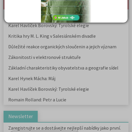
deník
Karel Hynek Mácha: Máj
Karel Havlíček Borovský: Tyrolské elegie
Kritika hry M. L. King v Salesiánském divadle
Důležité reakce organických sloučenin a jejich význam
Zákonitosti v elektronové struktuře
Základní charakteristiky obyvatelstva a geografie sídel
Karel Hynek Mácha: Máj
Karel Havlíček Borovský: Tyrolské elegie
Romain Rolland: Petr a Lucie
Newsletter
Zaregistrujte se a dostávejte nejlepší nabídky jako první.