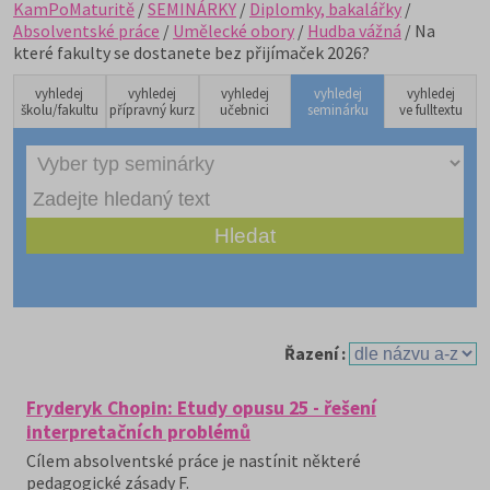
KamPoMaturitě
/
SEMINÁRKY
/
Diplomky, bakalářky
/
Absolventské práce
/
Umělecké obory
/
Hudba vážná
/ Na
které fakulty se dostanete bez přijímaček 2026?
vyhledej
vyhledej
vyhledej
vyhledej
vyhledej
školu/fakultu
přípravný kurz
učebnici
seminárku
ve fulltextu
Řazení :
Fryderyk Chopin: Etudy opusu 25 - řešení
interpretačních problémů
Cílem absolventské práce je nastínit některé
pedagogické zásady F.