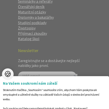
Seminárky a referáty
Čtenářský deník
Maturitní otázky
Diplomky a bakalářky
Studijní podklady
Životopisy
Přijímací zkoušky
Katalog škol
Newsletter
Zaregistrujte se a dostávejte nejlepší
nabídky jako první.
🍪
Na Vašem soukromí nám záleží
Stisknutím tlačítka „Souhlasím“ souhlasíte s tím, abychom Vám poskytovali
smysluplné a užitečné služby na základě Vašich údajů o sledování procházení
webu.
Svůj souhlas můžete samozřejmě kdykoli změnit v části „Nastavení“.