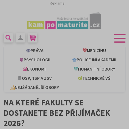
Reklama
PRÁVA
MEDICÍNU
PSYCHOLOGII
POLICEJNÍ AKADEMII
EKONOMII
HUMANITNÍ OBORY
OSP, TSP A ZSV
TECHNICKÉ VŠ
NEJŽÁDANĚJŠÍ OBORY
NA KTERÉ FAKULTY SE
DOSTANETE BEZ PŘIJÍMAČEK
2026?