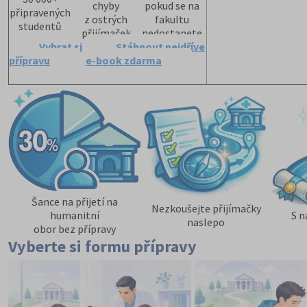
chyby
pokud se na
připravených
z ostrých
fakultu
studentů
přijímaček
nedostanete
Vybrat si
Stáhnout nejdříve
přípravu
e-book zdarma
Šance na přijetí na
Nezkoušejte přijímačky
humanitní
S n
naslepo
obor bez přípravy
Vyberte si formu přípravy