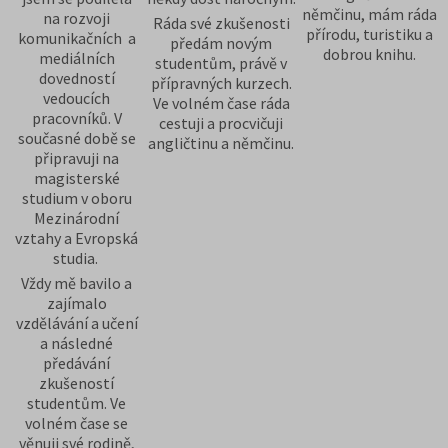
němčinu, mám ráda
na rozvoji
Ráda své zkušenosti
přírodu, turistiku a
komunikačních a
předám novým
dobrou knihu.
mediálních
studentům, právě v
dovedností
přípravných kurzech.
vedoucích
Ve volném čase ráda
pracovníků. V
cestuji a procvičuji
současné době se
angličtinu a němčinu.
připravuji na
magisterské
studium v oboru
Mezinárodní
vztahy a Evropská
studia.
Vždy mě bavilo a
zajímalo
vzdělávání a učení
a následné
předávání
zkušeností
studentům. Ve
volném čase se
věnuji své rodině,