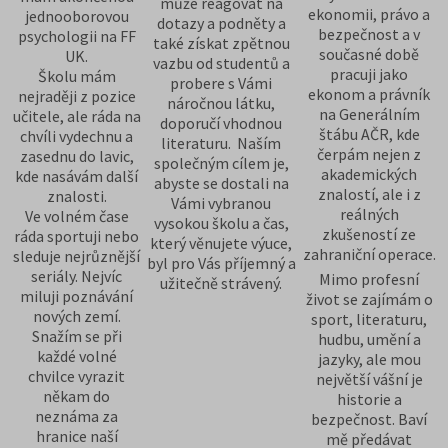
může reagovat na
ekonomii, právo a
jednooborovou
dotazy a podněty a
bezpečnost a v
psychologii na FF
také získat zpětnou
současné době
UK.
vazbu od studentů a
pracuji jako
Školu mám
probere s Vámi
ekonom a právník
nejraději z pozice
náročnou látku,
na Generálním
učitele, ale ráda na
doporučí vhodnou
štábu AČR, kde
chvíli vydechnu a
literaturu. Naším
čerpám nejen z
zasednu do lavic,
společným cílem je,
akademických
kde nasávám další
abyste se dostali na
znalostí, ale i z
znalosti.
Vámi vybranou
reálných
Ve volném čase
vysokou školu a čas,
zkušeností ze
ráda sportuji nebo
který věnujete výuce,
zahraniční operace.
sleduje nejrůznější
byl pro Vás příjemný a
seriály. Nejvíc
Mimo profesní
užitečně strávený.
miluji poznávání
život se zajímám o
nových zemí.
sport, literaturu,
Snažím se při
hudbu, umění a
každé volné
jazyky, ale mou
chvilce vyrazit
největší vášní je
někam do
historie a
neznáma za
bezpečnost. Baví
hranice naší
mě předávat