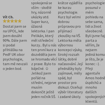
spokojená se
krátce vyjádřila
psychologie
vším - skvělé
ke kurzu
posunul v
hry, názorně
psychologie.
mém
Vít Ch.
ukázky atd.
Kurz byl velmi
pohledu na
Super kurz,
dobrou
sebe sama,
Dostal jsem se
úžasná
průpravou pro
lidi a život
na UPOL, kde
lektorka. I pan
přijímací
všeobecně.
jsem dosáhl
Pelikán, který
zkoušky na VŠ.
Byli jsme fa
90%. Dále jsem
měl středeční
Lektorka měla
parta a
si podal
kurzy... Byl u nás
výbornou
věřím, že
přihlášku na
ten první kurz a
koncepci výuky,
nejsem
PedF UK obor
dozvěděla jsem
široký rozsah
jediná komu
psychologie,
se hromadu věcí
látky, dobré
je líto, že je
tam mě nevzali
z praxe. Bylo to
načasování. Její
konec :-) .
o jeden bod.
báječné. ☺
přednášky byly
Přeji
Jelikož jsem
zajímavé, měly
agentuře
pořád na
spád, byl
Amos hodn
střední, nejprve
prostor pro
úspěchů a
musím
diskuzi. Oceňuji
mnoho
dokončit ještě
výběr literatury
dalších
jeden ročník SŠ.
i zadané úkoly.
spokojenýc
klientů.