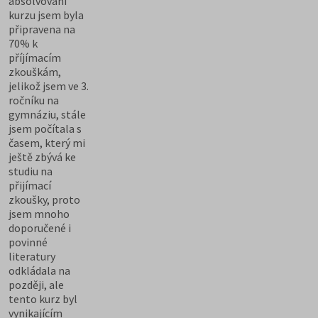
absolvování
kurzu jsem byla
připravena na
70% k
příjímacím
zkouškám,
jelikož jsem ve 3.
ročníku na
gymnáziu, stále
jsem počítala s
časem, který mi
ještě zbývá ke
studiu na
přijímací
zkoušky, proto
jsem mnoho
doporučené i
povinné
literatury
odkládala na
později, ale
tento kurz byl
vynikajícím