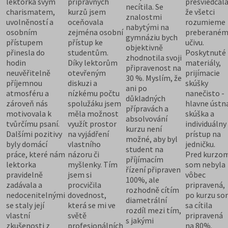
lektorka svým
přípravných
presviedčala
necítila. Se
charismatem,
kurzů jsem
že všetci
znalostmi
uvolněností a
oceňovala
rozumieme
nabytými na
osobním
zejména osobní
preberané
gymnáziu bych
přístupem
přístup ke
učivu.
objektivně
přinesla do
studentům.
Poskytnuté
zhodnotila svoji
hodin
Díky lektorům
materiály,
připravenost na
neuvěřitelně
otevřeným
prijímacie
30 %. Myslím, že
příjemnou
diskuzi a
skúšky
ani po
atmosféru a
nízkému počtu
nanečisto -
důkladných
zároveň nás
spolužáku jsem
hlavne ústn
přípravách a
motivovala k
měla možnost
skúška a
absolvování
tvůrčímu psaní.
využít prostor
individuálny
kurzu není
Dalšími pozitivy
na vyjádření
prístup na
možné, aby byl
byly domácí
vlastního
jedničku.
student na
práce, které nám
názoru či
Pred kurzo
příjímacím
lektorka
myšlenky. Tím
som nebyla
řízení připraven
pravidelně
jsem si
vôbec
100%, ale
zadávala a
procvičila
pripravená,
rozhodně cítím
nedocenitelnými
dovednost,
po kurzu s
diametrální
se staly její
která se mi ve
sa cítila
rozdíl mezi tím,
vlastní
světě
pripravená
s jakými
zkušenosti z
profesionálních
na 80%.