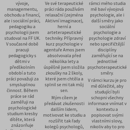
vývoje,
Ve své terapeutické
rámci mého studia
managementu,
práci ráda používám
mě baví vývojová
obchodu a financí,
relaxační (zejména
psychologie, ale i
ale i sociální práci,
Aktivní imaginace),
další směry jako
pedagogiku a
herní a
sociální
psychologii jsem
arteterapeutické
psychologie a
studoval na FF UK.
techniky. Přípravný
psychologie zdraví
V současné době
kurz psychologie v
nebo specifičtější
pracuji
agentuře Amos jsem
disciplíny
pedagogicky s
absolvovala před
zaměřující se na
dětmi v
několika lety a
jednotlivé
předškolním
úspěšně jsem složila
psychoterapeutické
období a tuto
zkoušky na 2 školy,
směry.
práci považuji za
které jsem chtěla a
V rámci kurzu je pro
smysluplnou
splnil se mi tak můj
mě důležité, aby
činnost. Během
sen.
studující byli
práce se rád
Mým cílem je
schopni všechny
zaměřuji na
předávat zkušenosti
informace vnímat v
psychologické
dalším lidem,
kontextu a
studium kresby
motivovat ke studiu a
popisovat svými
dítěte, která
rozšířit tak řady
vlastními slovy,
znázorňuje
kolegů psychologů,
nikoliv aby to pro