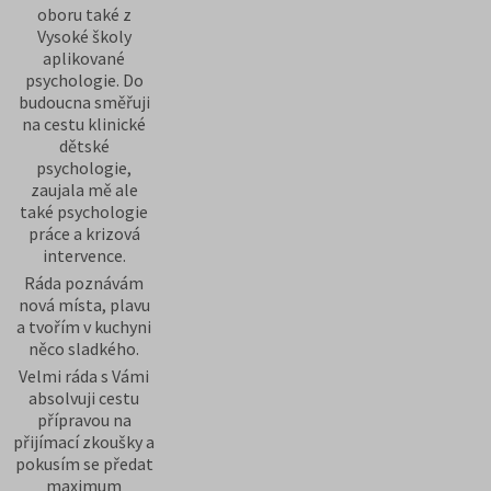
oboru také z
Vysoké školy
aplikované
psychologie. Do
budoucna směřuji
na cestu klinické
dětské
psychologie,
zaujala mě ale
také psychologie
práce a krizová
intervence.
Ráda poznávám
nová místa, plavu
a tvořím v kuchyni
něco sladkého.
Velmi ráda s Vámi
absolvuji cestu
přípravou na
přijímací zkoušky a
pokusím se předat
maximum