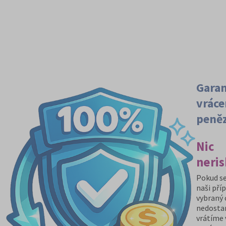
Gara
vráce
peně
Nic
neris
Pokud se
naši pří
vybraný
nedosta
vrátíme