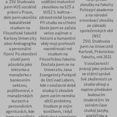
a ZSV. Studovala
vzdělání maturitní
zkoušky na fakulty
jsem VOŠ sociálně
zkouškou na SZŠ a
Policejní akademie
právní v Praze,
VOŠZ 5. května –
a na národní
dále jsem ukončila
zdravotnické lyceum.
srovnávací zkoušky
bakalářeské
Při studiu na střední
ze základů
studium na
škole jsem se začala
společenských věd
Filozofické fakultě
velice zajímat o
(NSZ
Karlovy Univerzity
historii a humanitní
ZSV). Studovala
obor Andragogika
vědy moji profesoři
jsem na Univerzitě
a personální
nasměrovali mé
Karlově, Právnickou
řízení. Po skončení
studium na
fakultu, rok 2021
studií jsem
Filosofickou fakultu.
V současnosti
působila jako
Dostala jsem se na
pracuji jako právník
lektorka a
Univerzitu Jana
ve státní správě.
manažerka v
Evangelisty Purkyně
Své zkušenosti ze
bankovním
do Ústí nad Labem,
studia věnuji a
sektoru,
kde v současné době
naplno předávám
pojišťovnicví, v
studuji.U zkoušek
budoucím
manažerských
jsem zatím neměla
studentům. Ve
kurzech a
větší problémy.
volném čase
personálních
Studium je mým
studuji jazyky,
agenturách, kde
koníčkem, i když
angličtinu a
jsem se podílela
někdy dost náročným.