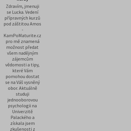
Zdravím, jmenuji
se Lucka. Vedení
přípravných kurzů
pod záštitou Amos
-
KamPoMaturite.cz
pro mě znamená
možnost předat
všem nadějným
zájemcům
vědomosti a tipy,
které Vám
pomohou dostat
se na Váš vysněný
obor. Aktuálně
studuji
jednooborovou
psychologii na
Univerzitě
Palackého a
získala jsem
zkušenosti z