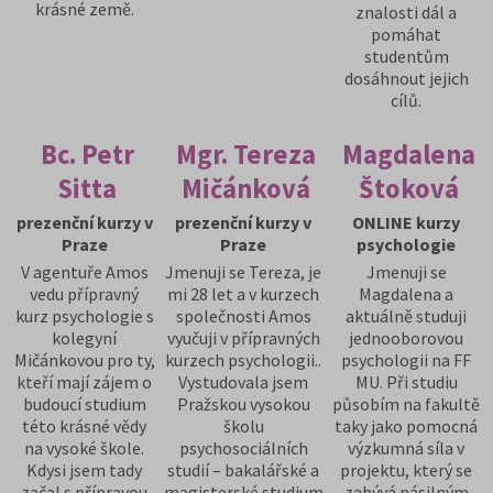
krásné země.
znalosti dál a
pomáhat
studentům
dosáhnout jejich
cílů.
Bc. Petr
Mgr. Tereza
Magdalena
Sitta
Mičánková
Štoková
prezenční kurzy v
prezenční kurzy v
ONLINE kurzy
Praze
Praze
psychologie
V agentuře Amos
Jmenuji se Tereza, je
Jmenuji se
vedu přípravný
mi 28 let a v kurzech
Magdalena a
kurz psychologie s
společnosti Amos
aktuálně studuji
kolegyní
vyučuji v přípravných
jednooborovou
Mičánkovou pro ty,
kurzech psychologii..
psychologii na FF
kteří mají zájem o
Vystudovala jsem
MU. Při studiu
budoucí studium
Pražskou vysokou
působím na fakultě
této krásné vědy
školu
taky jako pomocná
na vysoké škole.
psychosociálních
výzkumná síla v
Kdysi jsem tady
studií – bakalářské a
projektu, který se
začal s přípravou
magisterské studium
zabývá násilným