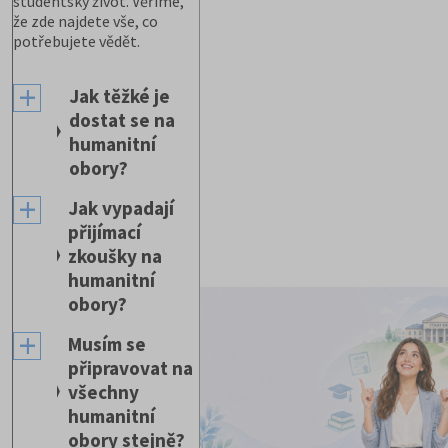
studentský život. Věříme,
že zde najdete vše, co
potřebujete vědět.
Jak těžké je
dostat se na
humanitní
obory?
Jak vypadají
přijímací
zkoušky na
humanitní
obory?
Musím se
připravovat na
všechny
humanitní
obory stejně?