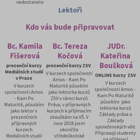
nedostanete
Lektoři
Kdo vás bude připravovat
Bc. Kamila
Bc. Tereza
JUDr.
Fišerová
Kočová
Kateřina
Boušková
prezenční kurzy
prezenční kurzy ZSV
Mediálních studií
V kurzech společnosti
ONLINE kurzy ZSV
v Praze
Amos - Kam Po
V kurzech
V kurzech
Maturitě působím
společnosti Amos -
společnosti Amos
jako lektorka kurzů
Kam Po Maturitě
- Kam Po
ZSV v rámci kurzů
působím jako
Maturitě, působím
Práva, v přípravných
lektorka kurzů
jako lektor v
kurzech k příjímacím
Základy práva a
prezenčních
zkouškám na VŠ. V
Základy
přípravných
roce 2018 jsem
společenských věd.
kurzech
ukončila
Připravuji studenty
Mediálních studií
středoškolské
na přijímací