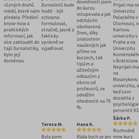
dovednosti jsem
různých druhů
žurnalistů bude
Prijali ma n
do kurzu
médií, které nám
hodit - být
Univerzitu
vstupovala a jak
předala. Předání
schopna
Palackého v
odcházím
know-how a
formulovat,
Olomouci, n
obohacená.
praktických
stručně, jasně a
Karlovu
Dnes, díky
informací, jak
fakticky
univerzitu v
znalostem
více zabloudit do
správně se
Prahe a na
naučených jak
tajů žurnalistiky,
vyjadřovat.
Univerzitu
přímo na
bylo její
Komenskéh
kurzech, tak
doménou.
v Bratislave.
tipům a
Neprijali ma
užitečným
na
odkazům z
Masarykovu
oboru od
univerzitu, a
profesorů, se
keď som
odvážím
dosiahla z
ohodnotit na 75
psychológie
%.
percentil 93
Šárka P.
Tereza M.
Hana K.
Rozhodně
Byla jsem
Ráda bych se jen
mne kurz