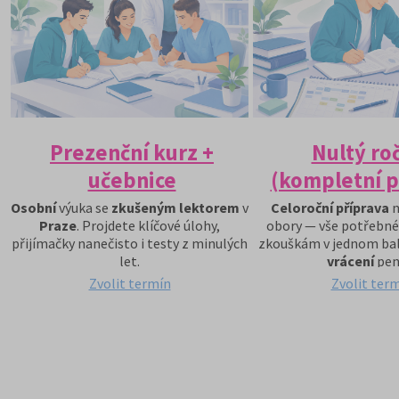
Prezenční kurz +
Nultý ro
učebnice
(kompletní p
Osobní
výuka se
zkušeným lektorem
v
Celoroční příprava
n
Praze
. Projdete klíčové úlohy,
obory — vše potřebné
přijímačky nanečisto i testy z minulých
zkouškám v jednom bal
let.
vrácení
pen
Zvolit termín
Zvolit ter