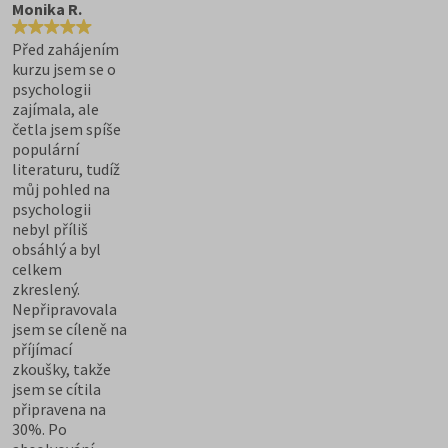
Monika R.
Před zahájením
kurzu jsem se o
psychologii
zajímala, ale
četla jsem spíše
populární
literaturu, tudíž
můj pohled na
psychologii
nebyl příliš
obsáhlý a byl
celkem
zkreslený.
Nepřipravovala
jsem se cíleně na
příjímací
zkoušky, takže
jsem se cítila
připravena na
30%. Po