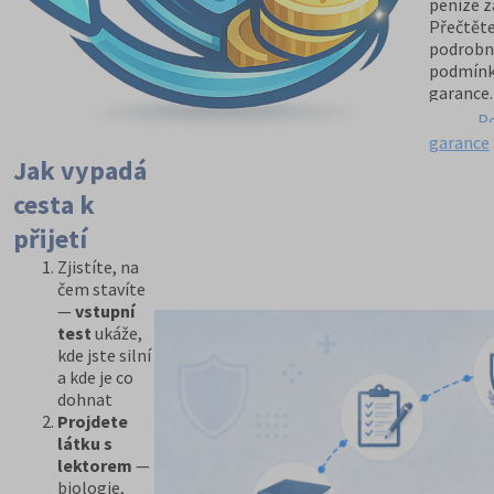
peníze z
Přečtěte
podrobn
podmín
garance.
P
garance
Jak vypadá
cesta k
přijetí
Zjistíte, na
čem stavíte
—
vstupní
test
ukáže,
kde jste silní
a kde je co
dohnat
Projdete
látku s
lektorem
—
biologie,