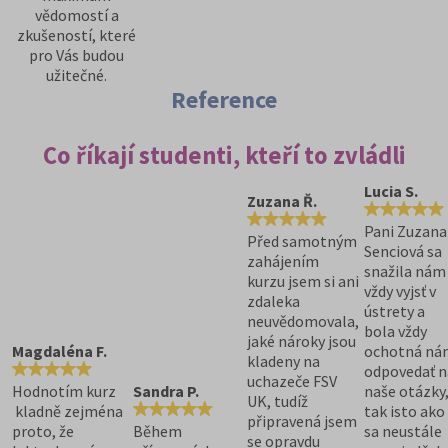
vědomostí a
zkušeností, které
pro Vás budou
užitečné.
Reference
Co říkají studenti, kteří to zvládli
Lucia S.
Zuzana Ř.
Pani Zuzana
Před samotným
Senciová sa
zahájením
snažila nám
kurzu jsem si ani
vždy vyjsť v
zdaleka
ústrety a
neuvědomovala,
bola vždy
jaké nároky jsou
Magdaléna F.
ochotná ná
kladeny na
odpovedať n
uchazeče FSV
Hodnotím kurz
Sandra P.
naše otázky
UK, tudíž
kladně zejména
tak isto ako
připravená jsem
proto, že
Během
sa neustále
se opravdu