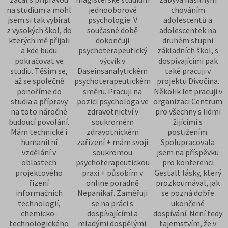
na studium a mohl
jednooborové
chováním
jsem si tak vybírat
psychologie. V
adolescentů a
z vysokých škol, do
současné době
adolescentek na
kterých mě přijali
dokončuji
druhém stupni
a kde budu
psychoterapeutický
základních škol, s
pokračovat ve
výcvik v
dospívajícími pak
studiu. Těším se,
Daseinsanalytickém
také pracuji v
až se společně
psychoterapeutickém
projektu Divočina.
ponoříme do
směru. Pracuji na
Několik let pracuji v
studia a přípravy
pozici psychologa ve
organizaci Centrum
na toto náročné
zdravotnictví v
pro všechny s lidmi
budoucí povolání.
soukromém
žijícími s
Mám technické i
zdravotnickém
postižením.
humanitní
zařízení + mám svoji
Spolupracovala
vzdělání v
soukromou
jsem na příspěvku
oblastech
psychoterapeutickou
pro konferenci
projektového
praxi + působím v
Gestalt lásky, který
řízení
online poradně
prozkoumával, jak
informačních
Nepanikař. Zaměřuji
se pozná dobře
technologií,
se na práci s
ukončené
chemicko-
dospívajícími a
dospívání. Není tedy
technologického
mladými dospělými.
tajemstvím, že v