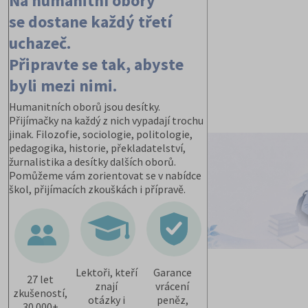
Na humanitní obory
se dostane každý třetí
uchazeč.
Připravte se tak, abyste
byli mezi nimi.
Humanitních oborů jsou desítky.
Přijímačky na každý z nich vypadají trochu
jinak. Filozofie, sociologie, politologie,
pedagogika, historie, překladatelství,
žurnalistika a desítky dalších oborů.
Pomůžeme vám zorientovat se v nabídce
škol, přijímacích zkouškách i přípravě.
Lektoři, kteří
Garance
27 let
znají
vrácení
zkušeností,
otázky i
peněz,
30 000+