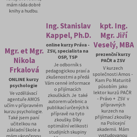
mám ráda dobré
knihy a hudbu.
Ing. Stanislav
kpt. Ing.
Kappel, Ph.D.
Mgr. Jiří
Veselý, MBA
online kurzy Práva -
Mgr. et Mgr.
ZSV, specialista na
prezenční kurzy
OSP, TSP
Nikola
PAČR a ZSV
Je odborník s
V kurzech
Frkalová
pedagogickou praxí a
společnosti Amos -
zkušenostmi a předá
ONLINE kurzy
Kam Po Maturitě
Vám cenné informace
psychologie
působím jako
o přijímacích
lektor kurzů PAČR
Ve vzdělávací
zkouškách. Je také
- Právo + ZSV v
agentuře AMOS
autorem učebnic a
přípravných
učím v přípravném
publikací určených k
kurzech na
kurzu psychologie.
přípravě na tyto
přijímací zkoušky
Také jsem paní
zkoušky. Díky
na Policejní
učitelkou na
optimální velikosti
akademii. Mám
základní škole a
studijních skupiny
vystudovanou
mám ukončenou