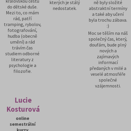
královskou cestu
kterých je stálý
ně byly složité
do dětské duše.
nedostatek.
abstraktní termíny
Mezi to, co mám
a také aby učení
rád, patří
byla trochu zábava.
tramping, rybolov,
:)
fotografování,
Moc se těším na náš
hudba (obecně
společný čas, který,
umění) a rád
doufám, bude plný
trávím čas
nových a
studiem odborné
zajímavých
literatury z
informací
psychologie a
předaných v milé a
filozofie.
veselé atmosféře
společné
vzájemnosti.
Lucie
Kosturová
online
semestrální
kurzy