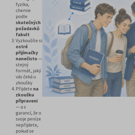
fyzika,
chemie
podle
skutečných
požadavků
fakult
Vyzkoušíte si
ostré
přijímačky
nanečisto
—
stejný
formát, jaký
vás čeká u
zkoušky
Přijdete
na
zkoušku
připraveni
— a s
garancí, že o
svoje peníze
nepřijdete,
pokud se