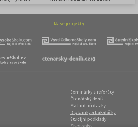
Naše projekty
Seminárky a referáty
Čtenářský deník
Maturitní otázky
Diplomky a bakalářky
Studijní podklady
Životopisy
gin
Přijímací zkoušky