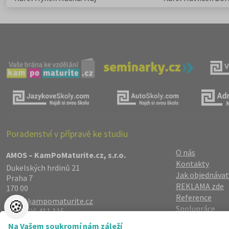
elegie
Poradenství v přípravě ke studiu
O nás
AMOS – KamPoMaturite.cz, s.r.o.
Kontakty
Dukelských hrdinů 21
Jak objednávat
Praha 7
REKLAMA zde
170 00
Reference
info@kampomaturite.cz
🍪
Spolupráce
+420 606 411 115
Registrace
/
Lo
Na Vašem soukromí nám záleží