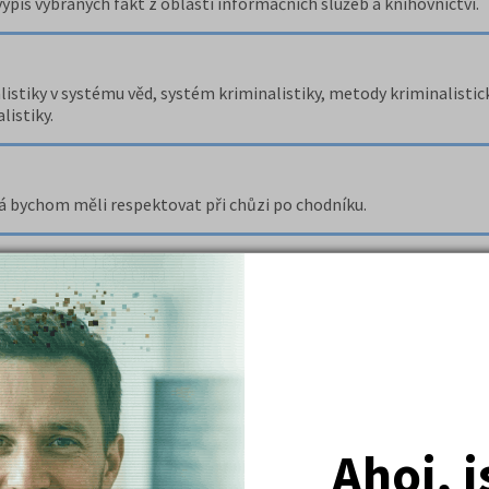
pis vybraných fakt z oblasti informačních služeb a knihovnictví.
listiky v systému věd, systém kriminalistiky, metody kriminalistic
listiky.
á bychom měli respektovat při chůzi po chodníku.
 muzeích.
 chování.
Ahoj, 
 vědy v muzeích.