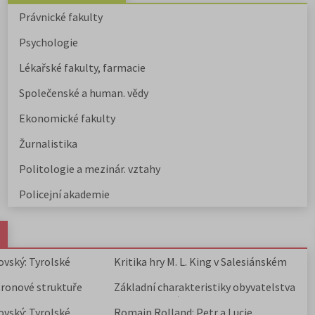
Právnické fakulty
Psychologie
Lékařské fakulty, farmacie
Společenské a human. vědy
Ekonomické fakulty
Žurnalistika
Politologie a mezinár. vztahy
Policejní akademie
ovský: Tyrolské
Kritika hry M. L. King v Salesiánském
divadle
tronové struktuře
Základní charakteristiky obyvatelstva
a geografie sídel
ovský: Tyrolské
Romain Rolland: Petr a Lucie