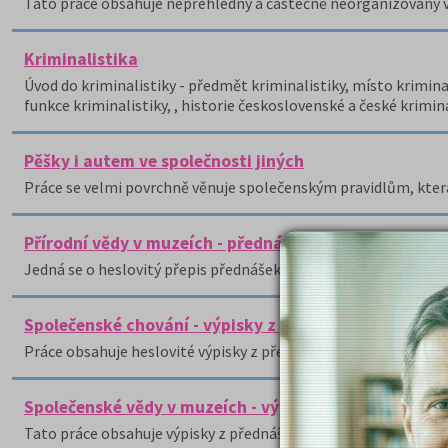
Tato práce obsahuje nepřehledný a částečně neorganizovaný vý
Kriminalistika
Úvod do kriminalistiky - předmět kriminalistiky, místo krimina
funkce kriminalistiky, , historie československé a české krimina
Pěšky i autem ve společnosti jiných
Práce se velmi povrchně věnuje společenským pravidlům, kter
Přírodní vědy v muzeích - přednášky
Jedná se o heslovitý přepis přednášek na téma Přírodní vědy v
Společenské chování - výpisky z přednášky
Práce obsahuje heslovité výpisky z přednášek o společenském
Společenské vědy v muzeích - výpisky z přednášek
Tato práce obsahuje výpisky z přednášek na téma společenské