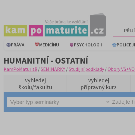
PŘIJ
PRÁVA
MEDICÍNU
PSYCHOLOGII
POLICEJ
HUMANITNÍ - OSTATNÍ
KamPoMaturitě
/
SEMINÁRKY
/
Studijní podklady
/
Obory VŠ+VO
vyhledej
vyhledej
školu/fakultu
přípravný kurz