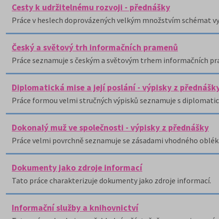
Cesty k udržitelnému rozvoji - přednášky
Práce v heslech doprovázených velkým množstvím schémat vys
Český a světový trh informačních pramenů
Práce seznamuje s českým a světovým trhem informačních p
Diplomatická mise a její poslání - výpisky z přednášk
Práce formou velmi stručných výpisků seznamuje s diplomatick
Dokonalý muž ve společnosti - výpisky z přednášky
Práce velmi povrchně seznamuje se zásadami vhodného obléká
Dokumenty jako zdroje informací
Tato práce charakterizuje dokumenty jako zdroje informací.
Informační služby a knihovnictví