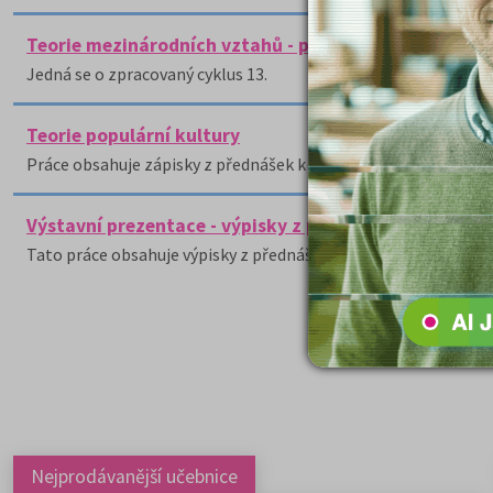
Teorie mezinárodních vztahů - přednášky
Jedná se o zpracovaný cyklus 13.
Teorie populární kultury
Práce obsahuje zápisky z přednášek k předmětu Teorie populá
Výstavní prezentace - výpisky z přednášek
Tato práce obsahuje výpisky z přednášek na téma výstavní pre
Nejprodávanější učebnice