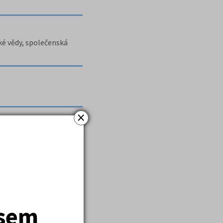
ké vědy, společenská
×
jsem