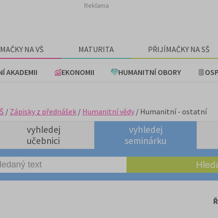
Reklama
ÍMAČKY NA VŠ
MATURITA
PŘIJÍMAČKY NA SŠ
NÍ AKADEMII
EKONOMII
HUMANITNÍ OBORY
OSP
Š
/
Zápisky z přednášek
/
Humanitní vědy
/ Humanitní - ostatní
vyhledej
vyhledej
učebnici
seminárku
Ř