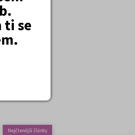
b.
ti se
em.
m nalezeno položek:
14
)
Nejčtenější články