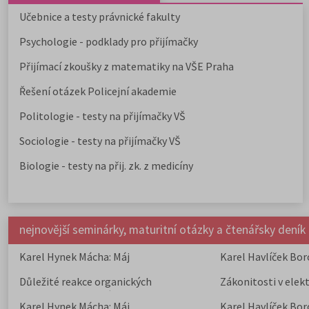
Učebnice a testy právnické fakulty
Psychologie - podklady pro přijímačky
Přijímací zkoušky z matematiky na VŠE Praha
Řešení otázek Policejní akademie
Politologie - testy na přijímačky VŠ
Sociologie - testy na přijímačky VŠ
Biologie - testy na přij. zk. z medicíny
nejnovější seminárky, maturitní otázky a čtenářsky deník
Karel Hynek Mácha: Máj
Karel Havlíček Bor
elegie
Důležité reakce organických
Zákonitosti v elek
sloučenin a jejich význam
Karel Hynek Mácha: Máj
Karel Havlíček Bor