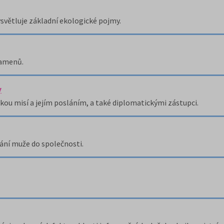
větluje základní ekologické pojmy.
ramenů.
y
ou misí a jejím posláním, a také diplomatickými zástupci.
ní muže do společnosti.