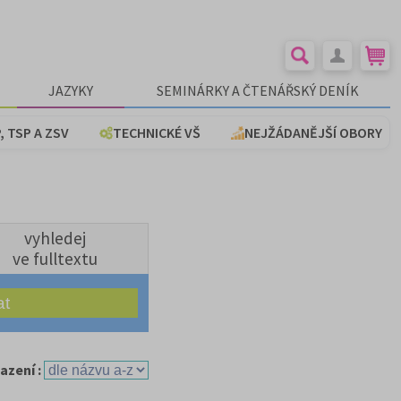
JAZYKY
SEMINÁRKY A ČTENÁŘSKÝ DENÍK
, TSP A ZSV
TECHNICKÉ VŠ
NEJŽÁDANĚJŠÍ OBORY
vyhledej
ve fulltextu
azení :