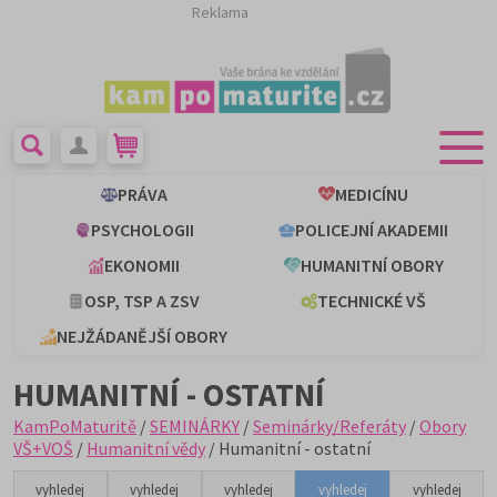
Reklama
PRÁVA
MEDICÍNU
PSYCHOLOGII
POLICEJNÍ AKADEMII
EKONOMII
HUMANITNÍ OBORY
OSP, TSP A ZSV
TECHNICKÉ VŠ
NEJŽÁDANĚJŠÍ OBORY
HUMANITNÍ - OSTATNÍ
KamPoMaturitě
/
SEMINÁRKY
/
Seminárky/Referáty
/
Obory
VŠ+VOŠ
/
Humanitní vědy
/ Humanitní - ostatní
vyhledej
vyhledej
vyhledej
vyhledej
vyhledej