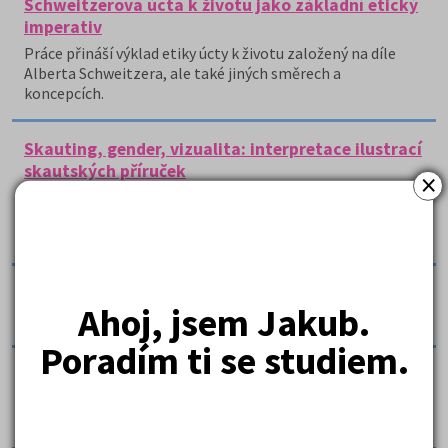
Schweitzerova úcta k životu jako základní etický
imperativ
Práce přináší výklad etiky úcty k životu založený na díle
Alberta Schweitzera, ale také jiných směrech a
koncepcích.
Skauting, gender, vizualita: interpretace ilustrací
skautských příruček
×
Práce se pokouší o genderovou interpretaci ilustrací ve
vybraných skautských příručkách, ovlivňujících českou
mládež v období první republiky.
Společnost národů (League of Nations)
Ahoj, jsem Jakub.
Práce se esejistickou formou zabývá Společností národů.
Poradím ti se studiem.
Techniky kriminologického výzkumu
Práce se zaměřuje na techniky kriminologického
výzkumu, jejich přehled nebo zásady.