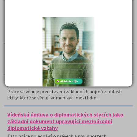
Teorie sociální geografie - esej
Práce se věnuje zhodnocení významu a využití teorie
sociální geografie, konkrétně na příkladu funkce a
fungování katedry aplikované geoinformatiky a
kartografie na PřF UK.
Učíme se jen od toho, koho milujeme - esej
Práce rozebírá citát od Goetha "Učíme se jen od toho,
koho milujeme".
Úvod do etikety - komunikace mezi lidmi
Práce se věnuje představení základních pojmů z oblasti
etiky, které se věnují komunikaci mezi lidmi.
Vídeňská úmluva o diplomatických stycích jako
základní dokument upravující mezinárodní
diplomatické vztahy
Tato práce pojednává o právech a povinnostech