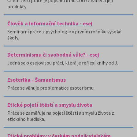
Cílem této práce je popsat firmu Coco Chanel a její
produkty.
Člověk a informační technika - esej
Seminární práce z psychologie v prvním ročníku vysoké
školy.
Determinismu či svobodná vůle? - esej
Jedná se o esejovitou práci, která je reflexí knihy od J.
Esoterika - Šamanismus
Práce se věnuje problematice esoterismu.
Etické pojetí štěstí a smyslu života
Práce se zaměřuje na pojetí štěstí a smyslu života z
etického hlediska.
Etické problémy v českém podnikatelském