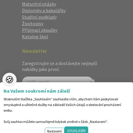
Maturitní otázky
Diplomky a bakalářky
Studijní podklady
Životopisy
Přijímací zkoušky
Katalog škol
Newsletter
Zaregistrujte se a dostávejte nejlepší
nabídky jako první.
🍪
Na Vašem soukromí nám záleží
Stisknutím tlačítka „Souhlasím“ souhlasíte s tím, abychom Vám poskytovali
smysluplné a užitečné služby na základě Vašich údajů o sledování procházení
webu.
Svůj souhlas můžete samozřejmě kdykoli změnit v části „Nastavení“.
©1998-2026 Centrum vzdělávání AMOS. Vytvořilo ANAWE.
SOUHLASÍM
Design by shot.
Nastavení