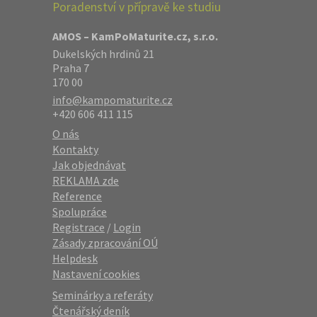
Poradenství v přípravě ke studiu
AMOS – KamPoMaturite.cz, s.r.o.
Dukelských hrdinů 21
Praha 7
170 00
info@kampomaturite.cz
+420 606 411 115
O nás
Kontakty
Jak objednávat
REKLAMA zde
Reference
Spolupráce
Registrace
/
Login
Zásady zpracování OÚ
Helpdesk
Nastavení cookies
Seminárky a referáty
Čtenářský deník