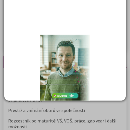
Společenské a human. vědy
Ekonomické fakulty
Žurnalistika
Politologie a mezinár. vztahy
Policejní akademie
Nejčtenější články
Kdy vysoké školy pořádají dny otevřených dveří
Na které fakulty se dostanete bez přijímaček 2026?
Samostudium vs. přípravný kurz: Co opravdu funguje u
přijímaček na VŠ?
Prestiž a vnímání oborů ve společnosti
Rozcestník po maturitě: VŠ, VOŠ, práce, gap year i další
možnosti