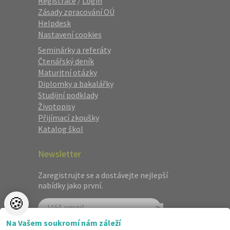
Registrace
/
Login
Zásady zpracování OÚ
Helpdesk
Nastavení cookies
Seminárky a referáty
Čtenářský deník
Maturitní otázky
Diplomky a bakalářky
Studijní podklady
Životopisy
Přijímací zkoušky
Katalog škol
Newsletter
Zaregistrujte se a dostávejte nejlepší
nabídky jako první.
🍪
Na Vašem soukromí nám záleží