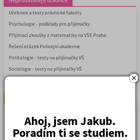
Nejprodávanější učebnice
Učebnice a testy právnické fakulty
Psychologie - podklady pro přijímačky
Přijímací zkoušky z matematiky na VŠE Praha
Řešení otázek Policejní akademie
Politologie - testy na přijímačky VŠ
Sociologie - testy na přijímačky VŠ
×
Biologie - testy na přij. zk. z medicíny
Nejžádanější kurzy
Právnické fakulty
Ahoj, jsem Jakub.
Psychologie
Poradím ti se studiem.
Lékařské fakulty, farmacie