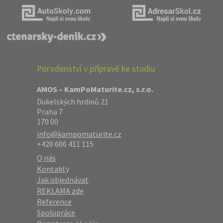
Poradenství v přípravě ke studiu
AMOS – KamPoMaturite.cz, s.r.o.
Dukelských hrdinů 21
Praha 7
170 00
info@kampomaturite.cz
+420 606 411 115
O nás
Kontakty
Jak objednávat
REKLAMA zde
Reference
Spolupráce