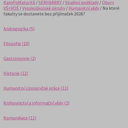
KamPoMaturitě
/
SEMINÁRKY
/
Studijní podklady
/
Obory
VŠ+VOŠ
/
Vysokoškolské okruhy
/
Humanitní vědy
/ Na které
fakulty se dostanete bez přijímaček 2026?
Andragogika (5)
Filozofie (10)
Gastronomie (2)
Historie (12)
Humanitní cizojazyčné práce (11)
Knihovnictví a informační vědy (2)
Komunikace (11)