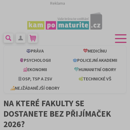
Reklama
PRÁVA
MEDICÍNU
PSYCHOLOGII
POLICEJNÍ AKADEMII
EKONOMII
HUMANITNÍ OBORY
OSP, TSP A ZSV
TECHNICKÉ VŠ
NEJŽÁDANĚJŠÍ OBORY
NA KTERÉ FAKULTY SE
DOSTANETE BEZ PŘIJÍMAČEK
2026?