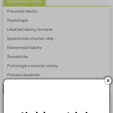
Nejžádanější kurzy
Právnické fakulty
Psychologie
Lékařské fakulty, farmacie
Společenské a human. vědy
Ekonomické fakulty
Žurnalistika
Politologie a mezinár. vztahy
Policejní akademie
×
Nejčtenější články
Kdy vysoké školy pořádají dny otevřených dveří
Na které fakulty se dostanete bez přijímaček 2026?