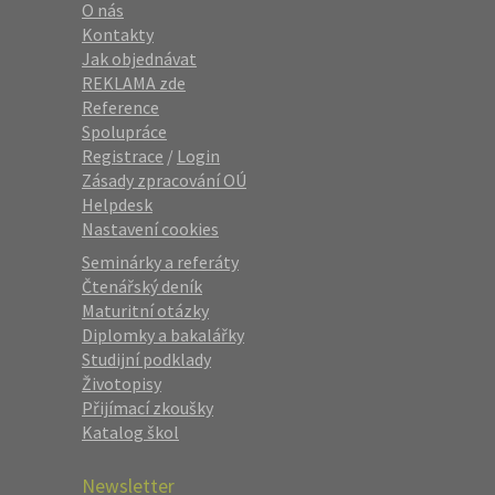
O nás
Kontakty
Jak objednávat
REKLAMA zde
Reference
Spolupráce
Registrace
/
Login
Zásady zpracování OÚ
Helpdesk
Nastavení cookies
Seminárky a referáty
Čtenářský deník
Maturitní otázky
Diplomky a bakalářky
Studijní podklady
Životopisy
Přijímací zkoušky
Katalog škol
Newsletter