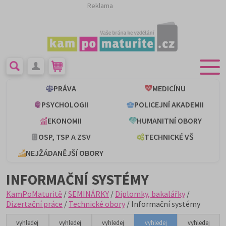
Reklama
PRÁVA
MEDICÍNU
PSYCHOLOGII
POLICEJNÍ AKADEMII
EKONOMII
HUMANITNÍ OBORY
OSP, TSP A ZSV
TECHNICKÉ VŠ
NEJŽÁDANĚJŠÍ OBORY
INFORMAČNÍ SYSTÉMY
KamPoMaturitě
/
SEMINÁRKY
/
Diplomky, bakalářky
/
Dizertační práce
/
Technické obory
/ Informační systémy
vyhledej
vyhledej
vyhledej
vyhledej
vyhledej