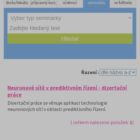
školu/fakultu
přípravný kurz
učebnici
seminárku
ve fulltextu
Řazení :
Neuronové sítě v prediktivním řízení - dizertační
práce
Disertační práce se věnuje aplikaci technologie
neuronových sítí v oblasti prediktivního řízení.
( celkem nalezeno položek:
1
)