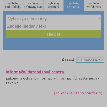
vyhledej
vyhledej
vyhledej
vyhledej
vyhledej
školu/fakultu
přípravný kurz
učebnici
seminárku
ve fulltextu
Řazení :
Informační databázová centra
Zákony na ochranu informací v informačních systémech -
zákon č.
( celkem nalezeno položek:
1
)