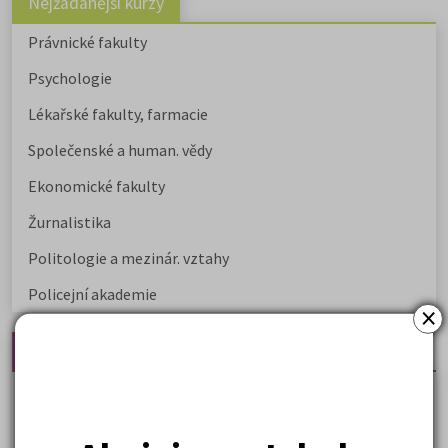
Nejžádanější kurzy
Právnické fakulty
Psychologie
Lékařské fakulty, farmacie
Společenské a human. vědy
Ekonomické fakulty
Žurnalistika
Politologie a mezinár. vztahy
Policejní akademie
×
Nejčtenější články
Kdy vysoké školy pořádají dny otevřených dveří
Na které fakulty se dostanete bez přijímaček 2026?