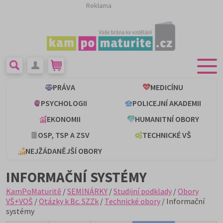
Reklama
PRÁVA
MEDICÍNU
PSYCHOLOGII
POLICEJNÍ AKADEMII
EKONOMII
HUMANITNÍ OBORY
OSP, TSP A ZSV
TECHNICKÉ VŠ
NEJŽÁDANĚJŠÍ OBORY
INFORMAČNÍ SYSTÉMY
KamPoMaturitě
/
SEMINÁRKY
/
Studijní podklady
/
Obory
VŠ+VOŠ
/
Otázky k Bc. SZZk
/
Technické obory
/ Informační
systémy