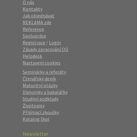
O nás
Kontakty
Jak objednávat
REKLAMA zde
Reference
Spolupráce
Registrace
/
Login
Zásady zpracování OÚ
Helpdesk
Nastavení cookies
Seminárky a referáty
Čtenářský deník
Maturitní otázky
Diplomky a bakalářky
Studijní podklady
Životopisy
Přijímací zkoušky
Katalog škol
Newsletter