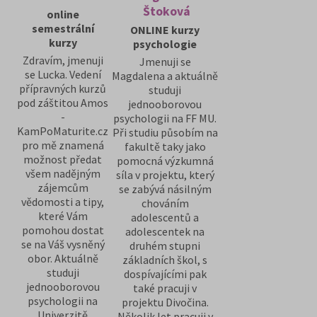
Štoková
online
semestrální
ONLINE kurzy
kurzy
psychologie
Zdravím, jmenuji
Jmenuji se
se Lucka. Vedení
Magdalena a aktuálně
přípravných kurzů
studuji
pod záštitou Amos
jednooborovou
-
psychologii na FF MU.
KamPoMaturite.cz
Při studiu působím na
pro mě znamená
fakultě taky jako
možnost předat
pomocná výzkumná
všem nadějným
síla v projektu, který
zájemcům
se zabývá násilným
vědomosti a tipy,
chováním
které Vám
adolescentů a
pomohou dostat
adolescentek na
se na Váš vysněný
druhém stupni
obor. Aktuálně
základních škol, s
studuji
dospívajícími pak
jednooborovou
také pracuji v
psychologii na
projektu Divočina.
Univerzitě
Několik let pracuji v