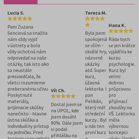
Lucia S.
Tereza M.
Hana K.
Pani Zuzana
Senciová sa snažila
Byla jsem
nám vždy vyjsť
spokojená
Ráda bych
v ústrety a bola
se vším -
se jen krátce
vždy ochotná nám
skvělé hry,
vyjádřila ke
odpovedať na naše
názorně
kurzu
otázky, tak isto ako
ukázky
psychologie.
sa neustále
atd. Super
Kurz byl
presviedčala, že
kurz,
velmi
všetci rozumieme
úžasná
dobrou
preberanému učivu.
lektorka. I
průpravou
Vít Ch.
Poskytnuté
pan
pro
materiály,
Pelikán,
přijímací
Dostal jsem se
prijímacie skúšky
který měl
zkoušky na
na UPOL, kde
nanečisto - hlavne
středeční
VŠ. Lektorka
jsem dosáhl
ústna skúška a
kurzy... Byl
měla
90%. Dále jsem
individuálny prístup
u nás ten
výbornou
si podal
na jedničku. Pred
první kurz
koncepci
přihlášku na
kurzom som nebyla
a
výuky, široký