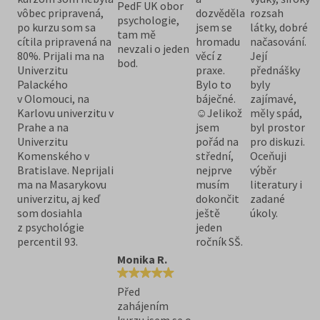
PedF UK obor
vôbec pripravená,
dozvěděla
rozsah
psychologie,
po kurzu som sa
jsem se
látky, dobré
tam mě
cítila pripravená na
hromadu
načasování.
nevzali o jeden
80%. Prijali ma na
věcí z
Její
bod.
Univerzitu
praxe.
přednášky
Palackého
Bylo to
byly
v Olomouci, na
báječné.
zajímavé,
Karlovu univerzitu v
☺Jelikož
měly spád,
Prahe a na
jsem
byl prostor
Univerzitu
pořád na
pro diskuzi.
Komenského v
střední,
Oceňuji
Bratislave. Neprijali
nejprve
výběr
ma na Masarykovu
musím
literatury i
univerzitu, aj keď
dokončit
zadané
som dosiahla
ještě
úkoly.
z psychológie
jeden
percentil 93.
ročník SŠ.
Monika R.
Před
zahájením