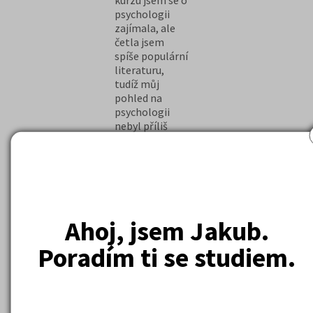
kurzu jsem se o
psychologii
zajímala, ale
četla jsem
spíše populární
literaturu,
tudíž můj
pohled na
psychologii
nebyl příliš
obsáhlý a byl
celkem
zkreslený.
Nepřipravovala
jsem se cíleně
na příjímací
Ahoj, jsem Jakub.
zkoušky, takže
jsem se cítila
Šárka P.
Poradím ti se studiem.
připravena na
30%. Po
Rozhodně mne
absolvování
kurz psychologie
kurzu jsem
posunul v mém
byla