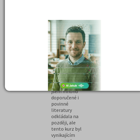
pohledu na sebe
připravena na
sama, lidi a život
70% k
všeobecně. Byli
příjímacím
jsme fajn parta a
zkouškám,
věřím, že nejsem
jelikož jsem ve
jediná komu je líto,
3. ročníku na
že je konec :-) .
gymnáziu,
Přeji agentuře
stále jsem
Amos hodně
počítala s
úspěchů a mnoho
časem, který
dalších
mi ještě zbývá
spokojených
ke studiu na
klientů.
přijímací
zkoušky, proto
jsem mnoho
doporučené i
povinné
literatury
odkládala na
později, ale
tento kurz byl
vynikajícím