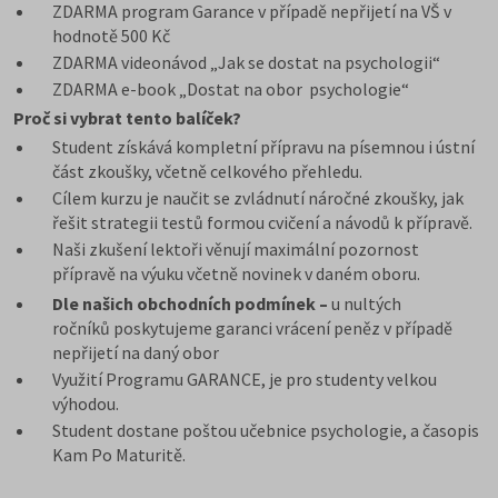
ZDARMA program Garance v případě nepřijetí na VŠ v
hodnotě 500 Kč
ZDARMA videonávod „Jak se dostat na psychologii“
ZDARMA e-book „Dostat na obor psychologie“
Proč si vybrat tento balíček?
Student získává kompletní přípravu na písemnou i ústní
část zkoušky, včetně celkového přehledu.
Cílem kurzu je naučit se zvládnutí náročné zkoušky, jak
řešit strategii testů formou cvičení a návodů k přípravě.
Naši zkušení lektoři věnují maximální pozornost
přípravě na výuku včetně novinek v daném oboru.
Dle našich obchodních podmínek –
u nultých
ročníků poskytujeme garanci vrácení peněz v případě
nepřijetí na daný obor
Využití Programu GARANCE, je pro studenty velkou
výhodou.
Student dostane poštou učebnice psychologie, a časopis
Kam Po Maturitě.