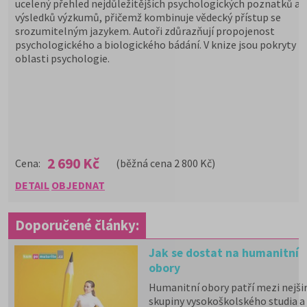
ucelený přehled nejdůležitějších psychologických poznatků a 
výsledků výzkumů, přičemž kombinuje vědecký přístup se
srozumitelným jazykem. Autoři zdůrazňují propojenost
psychologického a biologického bádání. V knize jsou pokryty h
oblasti psychologie.
2 690 Kč
Cena:
(běžná cena 2 800 Kč)
DETAIL
OBJEDNAT
Doporučené články:
Jak se dostat na humanitní
obory
Humanitní obory patří mezi nejšir
skupiny vysokoškolského studia a