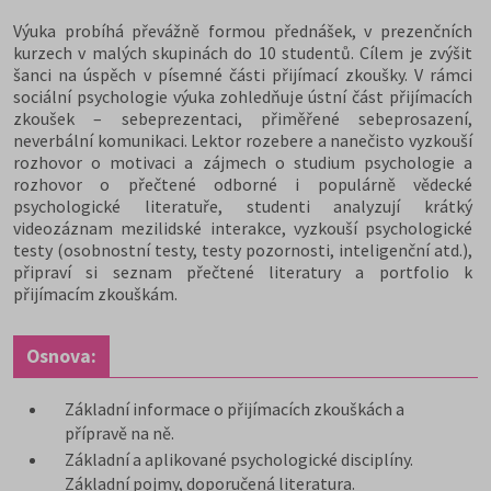
Výuka probíhá převážně formou přednášek, v prezenčních
kurzech v malých skupinách do 10 studentů. Cílem je zvýšit
šanci na úspěch v písemné části přijímací zkoušky. V rámci
sociální psychologie výuka zohledňuje ústní část přijímacích
zkoušek – sebeprezentaci, přiměřené sebeprosazení,
neverbální komunikaci. Lektor rozebere a nanečisto vyzkouší
rozhovor o motivaci a zájmech o studium psychologie a
rozhovor o přečtené odborné i populárně vědecké
psychologické literatuře, studenti analyzují krátký
videozáznam mezilidské interakce, vyzkouší psychologické
testy (osobnostní testy, testy pozornosti, inteligenční atd.),
připraví si seznam přečtené literatury a portfolio k
přijímacím zkouškám.
Osnova:
Základní informace o přijímacích zkouškách a
přípravě na ně.
Základní a aplikované psychologické disciplíny.
Základní pojmy, doporučená literatura.