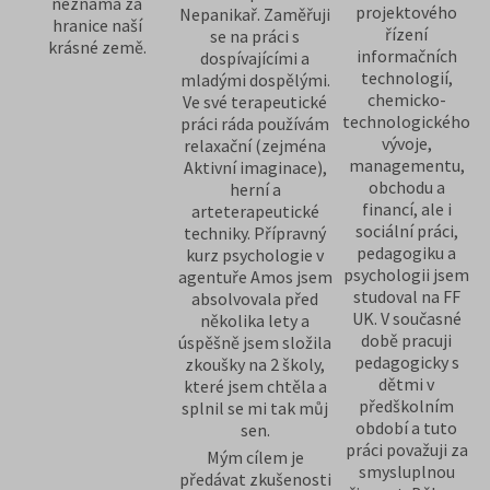
neznáma za
projektového
Nepanikař. Zaměřuji
hranice naší
řízení
se na práci s
krásné země.
informačních
dospívajícími a
technologií,
mladými dospělými.
chemicko-
Ve své terapeutické
technologického
práci ráda používám
vývoje,
relaxační (zejména
managementu,
Aktivní imaginace),
obchodu a
herní a
financí, ale i
arteterapeutické
sociální práci,
techniky. Přípravný
pedagogiku a
kurz psychologie v
psychologii jsem
agentuře Amos jsem
studoval na FF
absolvovala před
UK. V současné
několika lety a
době pracuji
úspěšně jsem složila
pedagogicky s
zkoušky na 2 školy,
dětmi v
které jsem chtěla a
předškolním
splnil se mi tak můj
období a tuto
sen.
práci považuji za
Mým cílem je
smysluplnou
předávat zkušenosti