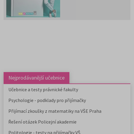
zkouška z českého jazyka a
školy.
Učitelské
,
ekonomicky
literatury. Stáhněte si zdarma
zaměřené obory a
obory psycholo
e-book
s podrobnými
uvádíme v samostatném článku.
informacemi.
Chystáte se na humanitní ob
Stáhněte si zdarma e-book s
přehledem humanitních fakult,
informacemi o přijímacím řízení a
tipy pro výběr studia.
Nejprodávanější učebnice
Učebnice a testy právnické fakulty
Psychologie - podklady pro přijímačky
Přijímací zkoušky z matematiky na VŠE Praha
Řešení otázek Policejní akademie
Politologie - testy na přijímačky VŠ