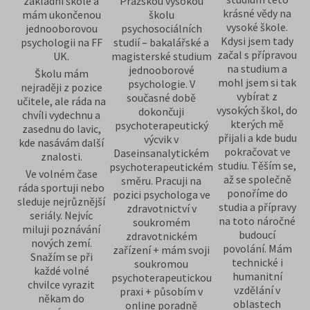
základní škole a
Pražskou vysokou
krásné vědy na
mám ukončenou
školu
vysoké škole.
jednooborovou
psychosociálních
Kdysi jsem tady
psychologii na FF
studií – bakalářské a
začal s přípravou
UK.
magisterské studium
na studium a
jednooborové
Školu mám
mohl jsem si tak
psychologie. V
nejraději z pozice
vybírat z
současné době
učitele, ale ráda na
vysokých škol, do
dokončuji
chvíli vydechnu a
kterých mě
psychoterapeutický
zasednu do lavic,
přijali a kde budu
výcvik v
kde nasávám další
pokračovat ve
Daseinsanalytickém
znalosti.
studiu. Těším se,
psychoterapeutickém
Ve volném čase
až se společně
směru. Pracuji na
ráda sportuji nebo
ponoříme do
pozici psychologa ve
sleduje nejrůznější
studia a přípravy
zdravotnictví v
seriály. Nejvíc
na toto náročné
soukromém
miluji poznávání
budoucí
zdravotnickém
nových zemí.
povolání. Mám
zařízení + mám svoji
Snažím se při
technické i
soukromou
každé volné
humanitní
psychoterapeutickou
chvilce vyrazit
vzdělání v
praxi + působím v
někam do
oblastech
online poradně