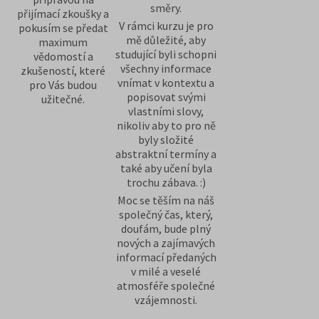
směry.
přijímací zkoušky a
V rámci kurzu je pro
pokusím se předat
mě důležité, aby
maximum
studující byli schopni
vědomostí a
všechny informace
zkušeností, které
vnímat v kontextu a
pro Vás budou
popisovat svými
užitečné.
vlastními slovy,
nikoliv aby to pro ně
byly složité
abstraktní termíny a
také aby učení byla
trochu zábava. :)
Moc se těším na náš
společný čas, který,
doufám, bude plný
nových a zajímavých
informací předaných
v milé a veselé
atmosféře společné
vzájemnosti.