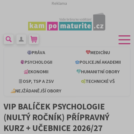
Reklama
PRÁVA
MEDICÍNU
PSYCHOLOGII
POLICEJNÍ AKADEMII
EKONOMII
HUMANITNÍ OBORY
OSP, TSP A ZSV
TECHNICKÉ VŠ
NEJŽÁDANĚJŠÍ OBORY
VIP BALÍČEK PSYCHOLOGIE
(NULTÝ ROČNÍK) PŘÍPRAVNÝ
KURZ + UČEBNICE 2026/27