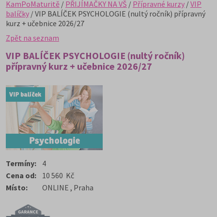
KamPoMaturitě
/
PŘIJÍMAČKY NA VŠ
/
Přípravné kurzy
/
VIP
balíčky
/ VIP BALÍČEK PSYCHOLOGIE (nultý ročník) přípravný
kurz + učebnice 2026/27
Zpět na seznam
VIP BALÍČEK PSYCHOLOGIE (nultý ročník)
přípravný kurz + učebnice 2026/27
Termíny:
4
Cena od:
10 560 Kč
Místo:
ONLINE , Praha