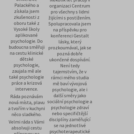
Palackého a
organizaci Centrum
získala jsem
pro všechny s lidmi
zkušenosti z
žijícími s postižením.
oboru také z
Spolupracovala jsem
Vysoké školy
na příspěvku pro
aplikované
konferenci Gestalt
psychologie. Do
lásky, který
budoucna směřuji
prozkoumával, jak se
na cestu klinické
pozná dobře
dětské
ukončené dospívání.
psychologie,
Není tedy
zaujala mě ale
tajemstvím, že v
také psychologie
rámci mého studia
práce a krizová
mě baví vývojová
intervence.
psychologie, ale i
další směry jako
Ráda poznávám
sociální psychologie a
nová místa, plavu
psychologie zdraví
a tvořím v kuchyni
nebo specifičtější
něco sladkého.
disciplíny zaměřující
Velmi ráda s Vámi
se na jednotlivé
absolvuji cestu
psychoterapeutické
přípravou na