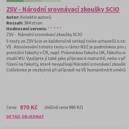
ZSV - Národní srovnávací zkoušky SCIO
Autor:
Kolektiv autorů
Rozsah:
384 stran
Hodnocení serveru:
* * * * *
ZSV - Národní srovnávací zkoušky SCIO
S testy ze ZSV Scio se každoročně setkají tisíce uchazečů o stu
VŠ . Absolvování tohoto testu v rámci NSZ je podmínkou pro při
prestižní fakulty v ČR, např. Právnickou fakultu UK, Fakultu soc
studií MU. Využijete jí také jako přípravu k maturitě, nebo v př
řízení na fakulty, které nevyužívají Národní srovnávací zkoušky
Cvičebnice je nezbytná při přípravě na VŠ humanitních směrů.
970 Kč
Cena:
(běžná cena 980 Kč)
DETAIL
OBJEDNAT