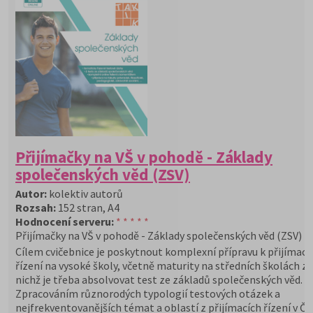
Přijímačky na VŠ v pohodě - Základy
společenských věd (ZSV)
Autor:
kolektiv autorů
Rozsah:
152 stran, A4
Hodnocení serveru:
* * * * *
Přijímačky na VŠ v pohodě - Základy společenských věd (ZSV)
Cílem cvičebnice je poskytnout komplexní přípravu k přijímac
řízení na vysoké školy, včetně maturity na středních školách z
nichž je třeba absolvovat test ze základů společenských věd.
Zpracováním různorodých typologií testových otázek a
nejfrekventovanějších témat a oblastí z přijímacích řízení v ČR