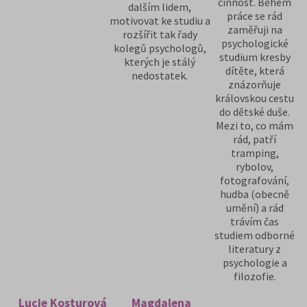
činnost. Během
dalším lidem,
práce se rád
motivovat ke studiu a
zaměřuji na
rozšířit tak řady
psychologické
kolegů psychologů,
studium kresby
kterých je stálý
dítěte, která
nedostatek.
znázorňuje
královskou cestu
do dětské duše.
Mezi to, co mám
rád, patří
tramping,
rybolov,
fotografování,
hudba (obecně
umění) a rád
trávím čas
studiem odborné
literatury z
psychologie a
filozofie.
Lucie Kosturová
Magdalena