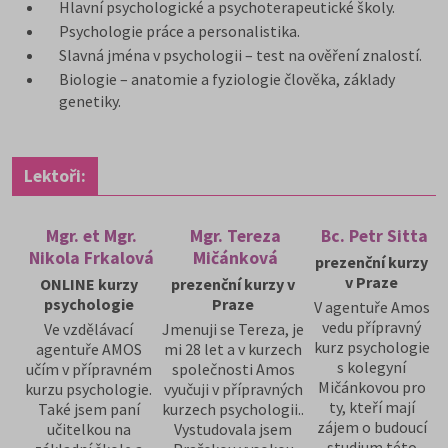
Hlavní psychologické a psychoterapeutické školy.
Psychologie práce a personalistika.
Slavná jména v psychologii – test na ověření znalostí.
Biologie – anatomie a fyziologie člověka, základy
genetiky.
Lektoři:
Mgr. et Mgr.
Mgr. Tereza
Bc. Petr Sitta
Nikola Frkalová
Mičánková
prezenční kurzy
v Praze
ONLINE kurzy
prezenční kurzy v
psychologie
Praze
V agentuře Amos
vedu přípravný
Ve vzdělávací
Jmenuji se Tereza, je
kurz psychologie
agentuře AMOS
mi 28 let a v kurzech
s kolegyní
učím v přípravném
společnosti Amos
Mičánkovou pro
kurzu psychologie.
vyučuji v přípravných
ty, kteří mají
Také jsem paní
kurzech psychologii..
zájem o budoucí
učitelkou na
Vystudovala jsem
studium této