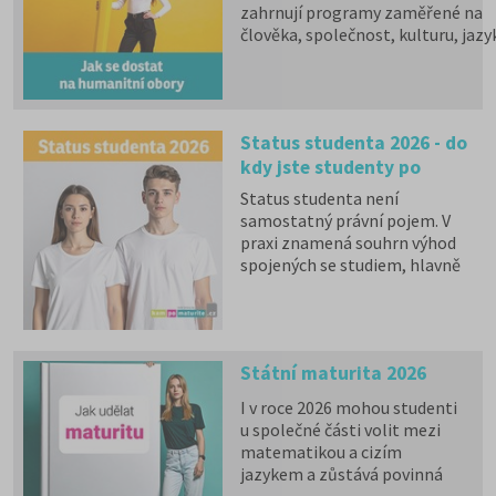
zahrnují programy zaměřené na
člověka, společnost, kulturu, jazy
vzdělávání i komunikaci.
Psychologii, filozofii, logiku,
politologii, sociologii, sociální
politiku a sociální práci, historick
Status studenta 2026 - do
vědy, filologii, pedagogiku,
kdy jste studenty po
informační studia a knihovnictví,
překladatelství a tlumočnictví,
maturitě?
Status studenta není
obecnou teorii a dějiny umění a
samostatný právní pojem. V
kultury a další programy a obory l
praxi znamená souhrn výhod
studovat na 59 fakultách veřejnýc
spojených se studiem, hlavně
vysokých škol. Humanitní obory j
zdravotní pojištění hrazené
dále v nabídce na 9 soukromých
státem, studentské slevy na
vysokých školách. Učitelské obory
dopravu a další.
můžete studovat na 9 pedagogick
fakultách, dvou institutech a jed
Státní maturita 2026
ústavu, a téměř na všech veřejnýc
I v roce 2026 mohou studenti
vysokých školách od uměleckých 
u společné části volit mezi
po ekonomické či technické.
matematikou a cizím
Pedagogicky zaměřené obory
jazykem a zůstává povinná
nabízejí také soukromé vysoké