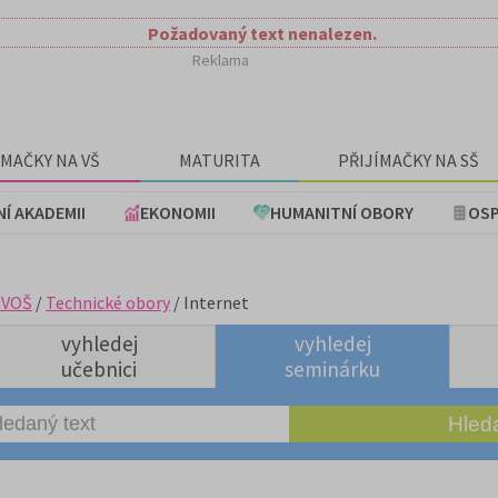
Požadovaný text nenalezen.
Reklama
ÍMAČKY NA VŠ
MATURITA
PŘIJÍMAČKY NA SŠ
NÍ AKADEMII
EKONOMII
HUMANITNÍ OBORY
OSP
+VOŠ
/
Technické obory
/ Internet
vyhledej
vyhledej
učebnici
seminárku