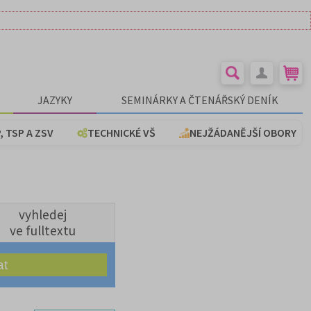
JAZYKY
SEMINÁRKY A ČTENÁŘSKÝ DENÍK
, TSP A ZSV
TECHNICKÉ VŠ
NEJŽÁDANĚJŠÍ OBORY
vyhledej
ve fulltextu