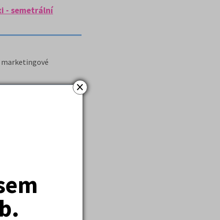
i - semetrální
st marketingové
×
jsem
b.