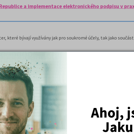
Republice a implementace elektronického podpisu v prax
r, které bývají využívány jak pro soukromé účely, tak jako součá
ší pochopení přináší i jeho grafické znázornění.
Ahoj, 
Jaku