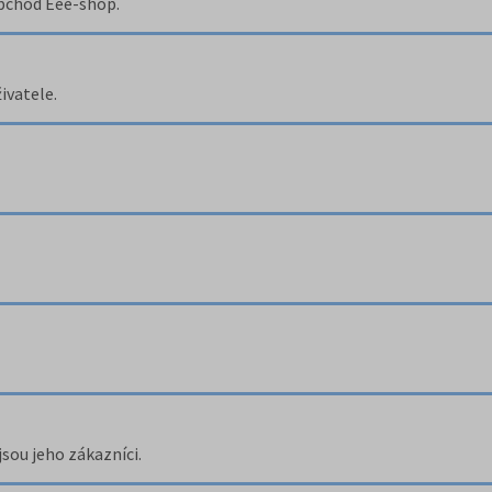
obchod Eee-shop.
ivatele.
jsou jeho zákazníci.