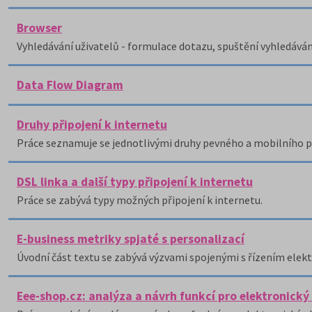
Browser
Vyhledávání uživatelů - formulace dotazu, spuštění vyhledávání 
Data Flow Diagram
Druhy připojení k internetu
Práce seznamuje se jednotlivými druhy pevného a mobilního př
DSL linka a další typy připojení k internetu
Práce se zabývá typy možných připojení k internetu.
E-business metriky spjaté s personalizací
Úvodní část textu se zabývá výzvami spojenými s řízením elek
Eee-shop.cz: analýza a návrh funkcí pro elektronick