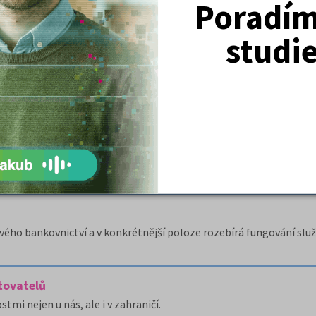
etingu.
Poradím 
studi
pojení.
to internetbanking.
ového bankovnictví a v konkrétnější poloze rozebírá fungování sl
ytovatelů
i nejen u nás, ale i v zahraničí.