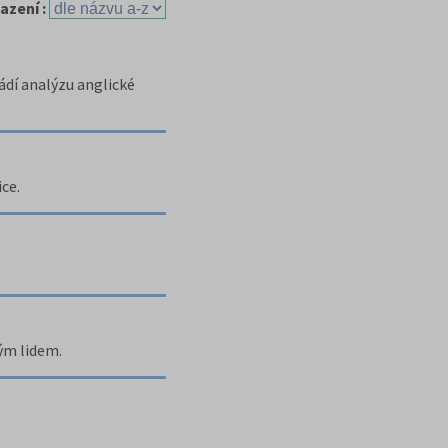
azení :
ádí analýzu anglické
ce.
ým lidem.