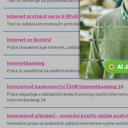
Text se zaměřuje na problematiku Internetu ve vztahu k mark
Internet protokol verze 6 (IPv6)
Text se zabývá internetovým protokolem verze 6 (IPv6).
Internet ve školství
Práce charakterizuje Internet, zabývá se jednotlivými typy při
Internetbanking
Práce je zaměřená na odvětví elektronického bankovnictví, a 
Internetové bankovnictví ČSOB Internetbanking 24
Práce objasňuje v základních bodech principy využití internet
Internetbanking 24.
Internetové připojení – srovnání kvality služeb posk
Seminární práce se podrobně zabývá internetem a jeho možnostm