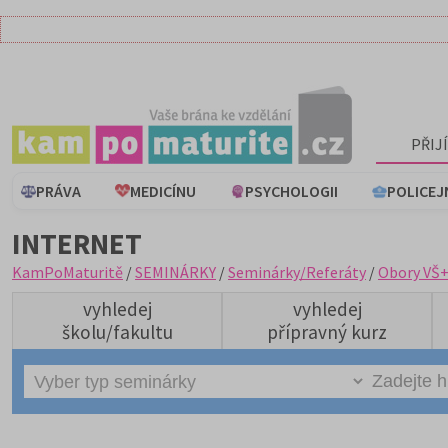
PŘIJ
PRÁVA
MEDICÍNU
PSYCHOLOGII
POLICEJ
INTERNET
KamPoMaturitě
/
SEMINÁRKY
/
Seminárky/Referáty
/
Obory VŠ
vyhledej
vyhledej
školu/fakultu
přípravný kurz