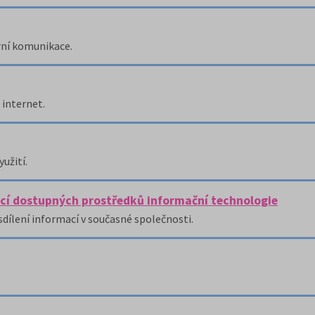
rní komunikace.
internet.
užití.
í dostupných prostředků informační technologie
sdílení informací v současné společnosti.