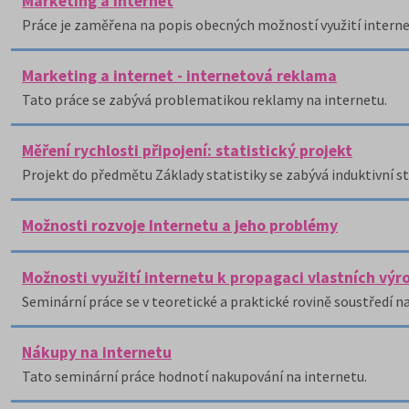
Marketing a internet
Práce je zaměřena na popis obecných možností využití interne
Marketing a internet - internetová reklama
Tato práce se zabývá problematikou reklamy na internetu.
Měření rychlosti připojení: statistický projekt
Projekt do předmětu Základy statistiky se zabývá induktivní sta
Možnosti rozvoje Internetu a jeho problémy
Možnosti využití internetu k propagaci vlastních výr
Seminární práce se v teoretické a praktické rovině soustředí n
Nákupy na internetu
Tato seminární práce hodnotí nakupování na internetu.