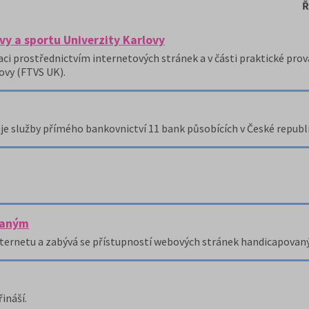
Ř
vy a sportu Univerzity Karlovy
ci prostřednictvím internetových stránek a v části praktické prov
ovy (FTVS UK).
e služby přímého bankovnictví 11 bank působících v České republi
vaným
ternetu a zabývá se přístupností webových stránek handicapovan
ináší.