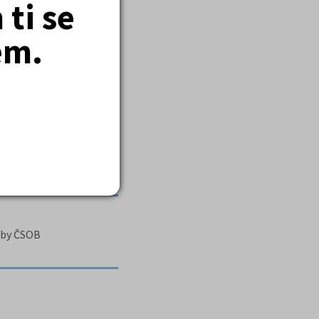
ti se
em.
užby ČSOB