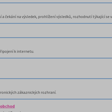
a čekání na výsledek, prohlížení výsledků, rozhodnutí týkající se v
ipojení k internetu.
tronických zákaznických rozhraní.
ý obchod