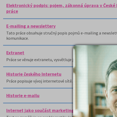
Elektronický podpis: pojem, zákonná úprava v České 
práce
E-mailing a newslettery
Tato práce obsahuje stručný popis pojmů e-mailing a newslette
komunikace.
Extranet
Práce se věnuje extranetu, vysvětluje jeho podstatu a pro snaz
Historie českého Internetu
Práce popisuje vývoj internetové sítě.
Historie e-mailu
Internet jako součást marketingových komunikací