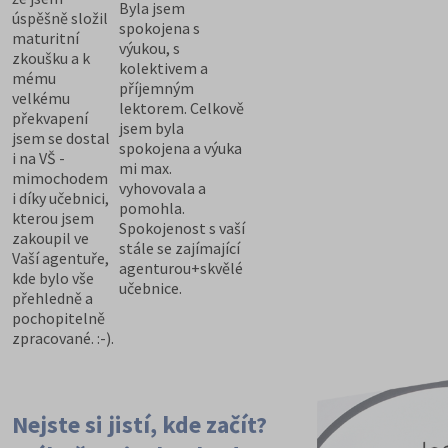
Byla jsem
úspěšně složil
spokojena s
maturitní
výukou, s
zkoušku a k
kolektivem a
mému
příjemným
velkému
lektorem. Celkově
překvapení
jsem byla
jsem se dostal
spokojena a výuka
i na VŠ -
mi max.
mimochodem
vyhovovala a
i díky učebnici,
pomohla.
kterou jsem
Spokojenost s vaší
zakoupil ve
stále se zajímající
Vaší agentuře,
agenturou+skvělé
kde bylo vše
učebnice.
přehledně a
pochopitelně
zpracované. :-).
Nejste si jistí, kde začít?