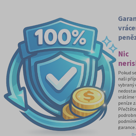
Gara
vráce
peně
Nic
neris
Pokud se
naši pří
vybraný
nedosta
vrátíme
peníze z
Přečtěte
podrobn
podmín
garance.
P