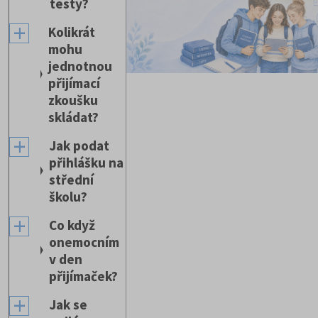
testy?
Kolikrát
mohu
jednotnou
přijímací
zkoušku
skládat?
Jak podat
přihlášku na
střední
školu?
Co když
onemocním
v den
přijímaček?
Jak se