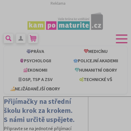
Reklama
PRÁVA
MEDICÍNU
PSYCHOLOGII
POLICEJNÍ AKADEMII
EKONOMII
HUMANITNÍ OBORY
OSP, TSP A ZSV
TECHNICKÉ VŠ
NEJŽÁDANĚJŠÍ OBORY
Přijímačky na střední
školu krok za krokem.
S námi určitě uspějete.
Připravte se na jednotné přijímací