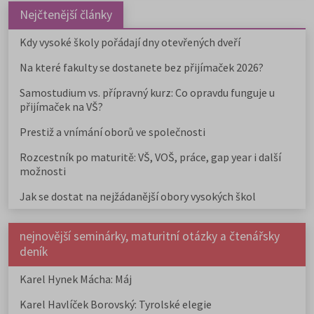
Nejčtenější články
Kdy vysoké školy pořádají dny otevřených dveří
Na které fakulty se dostanete bez přijímaček 2026?
Samostudium vs. přípravný kurz: Co opravdu funguje u
přijímaček na VŠ?
Prestiž a vnímání oborů ve společnosti
Rozcestník po maturitě: VŠ, VOŠ, práce, gap year i další
možnosti
Jak se dostat na nejžádanější obory vysokých škol
nejnovější seminárky, maturitní otázky a čtenářsky
deník
Karel Hynek Mácha: Máj
Karel Havlíček Borovský: Tyrolské elegie