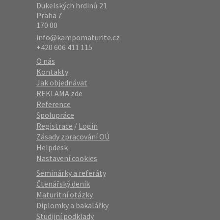
Dukelských hrdinů 21
Praha 7
170 00
info@kampomaturite.cz
+420 606 411 115
O nás
Kontakty
Jak objednávat
REKLAMA zde
Reference
Spolupráce
Registrace
/
Login
Zásady zpracování OÚ
Helpdesk
Nastavení cookies
Seminárky a referáty
Čtenářský deník
Maturitní otázky
Diplomky a bakalářky
Studijní podklady