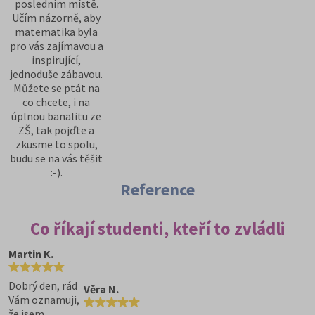
posledním místě.
Učím názorně, aby
matematika byla
pro vás zajímavou a
inspirující,
jednoduše zábavou.
Můžete se ptát na
co chcete, i na
úplnou banalitu ze
ZŠ, tak pojďte a
zkusme to spolu,
budu se na vás těšit
:-).
Reference
Co říkají studenti, kteří to zvládli
Martin K.
Dobrý den, rád
Věra N.
Vám oznamuji,
že jsem