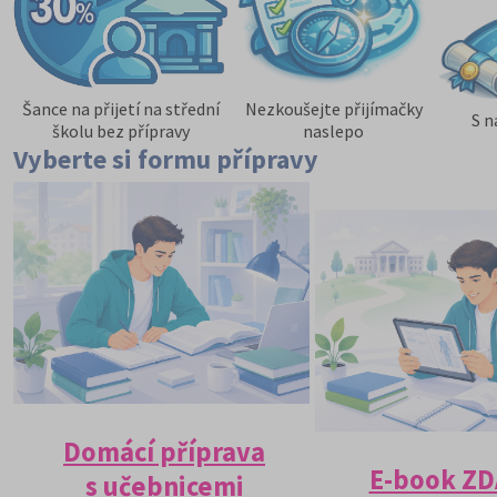
Šance na přijetí na střední
Nezkoušejte přijímačky
S n
školu bez přípravy
naslepo
Vyberte si formu přípravy
Domácí příprava
E-book Z
s učebnicemi