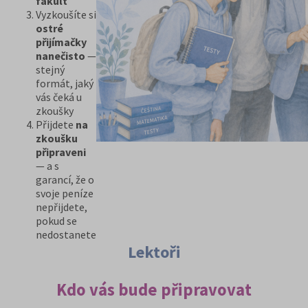
fakult
Vyzkoušíte si
ostré
přijímačky
nanečisto
—
stejný
formát, jaký
vás čeká u
zkoušky
Přijdete
na
zkoušku
připraveni
— a s
garancí, že o
svoje peníze
nepřijdete,
pokud se
nedostanete
Lektoři
Kdo vás bude připravovat