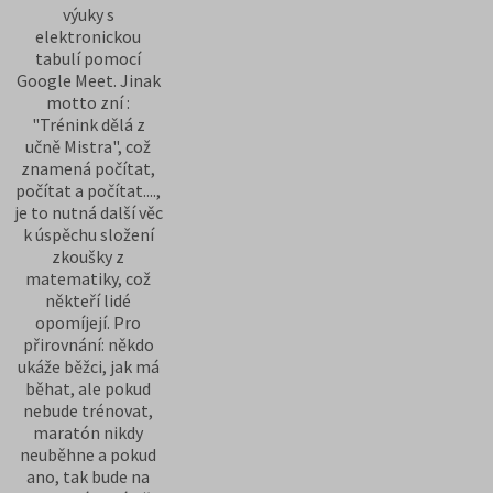
výuky s
elektronickou
tabulí pomocí
Google Meet. Jinak
motto zní :
"Trénink dělá z
učně Mistra", což
znamená počítat,
počítat a počítat....,
je to nutná další věc
k úspěchu složení
zkoušky z
matematiky, což
někteří lidé
opomíjejí. Pro
přirovnání: někdo
ukáže běžci, jak má
běhat, ale pokud
nebude trénovat,
maratón nikdy
neuběhne a pokud
ano, tak bude na