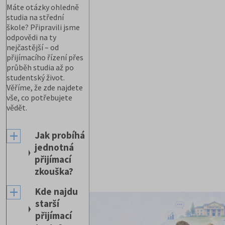
Máte otázky ohledně
studia na střední
škole? Připravili jsme
odpovědi na ty
nejčastější – od
přijímacího řízení přes
průběh studia až po
studentský život.
Věříme, že zde najdete
vše, co potřebujete
vědět.
Jak probíhá
jednotná
přijímací
zkouška?
Kde najdu
starší
přijímací