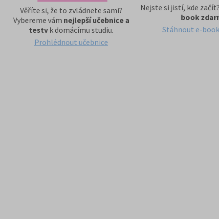
Nejste si jistí, kde začí
Věříte si, že to zvládnete sami?
book zda
Vybereme vám
nejlepší učebnice a
Stáhnout e-boo
testy
k domácímu studiu.
Prohlédnout učebnice