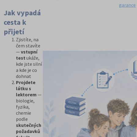
garance
Jak vypadá
cesta k
přijetí
Zjistíte, na
čem stavíte
—
vstupní
test
ukáže,
kde jste silní
a kde je co
dohnat
Projdete
látku s
lektorem
—
biologie,
fyzika,
chemie
podle
skutečných
požadavků