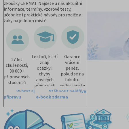
zkoušky CERMAT. Najdete u nás aktuální
informace, termíny, vzorové testy,
učebnice i praktické návody pro rodiče a
žáky na jednom místě
Lektoři, kteří
Garance
27 let
znají
vrácení
zkušeností,
otázky i
peněz,
30 000+
chyby
pokud se na
připravených
z ostrých
fakultu
studentů
přijímaček
nedostanete
Vybrat si
Stáhnout nejdříve
přípravu
e-book zdarma