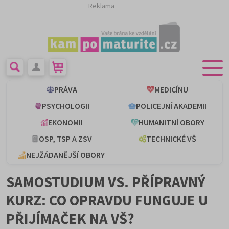
Reklama
PRÁVA
MEDICÍNU
PSYCHOLOGII
POLICEJNÍ AKADEMII
EKONOMII
HUMANITNÍ OBORY
OSP, TSP A ZSV
TECHNICKÉ VŠ
NEJŽÁDANĚJŠÍ OBORY
SAMOSTUDIUM VS. PŘÍPRAVNÝ
KURZ: CO OPRAVDU FUNGUJE U
PŘIJÍMAČEK NA VŠ?