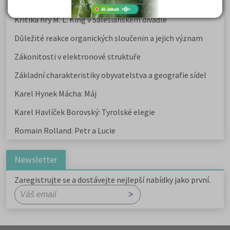
Karel Havlíček Borovský: Tyrolské elegie
Kritika hry M. L. King v Salesiánském divadle
Důležité reakce organických sloučenin a jejich význam
Zákonitosti v elektronové struktuře
Základní charakteristiky obyvatelstva a geografie sídel
Karel Hynek Mácha: Máj
Karel Havlíček Borovský: Tyrolské elegie
Romain Rolland: Petr a Lucie
Newsletter
Zaregistrujte se a dostávejte nejlepší nabídky jako první.