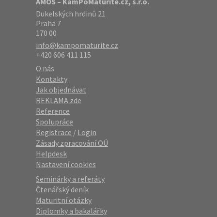
AMOS – KamPoMaturite.cz, s.r.o.
Dukelských hrdinů 21
Praha 7
170 00
info@kampomaturite.cz
+420 606 411 115
O nás
Kontakty
Jak objednávat
REKLAMA zde
Reference
Spolupráce
Registrace
/
Login
Zásady zpracování OÚ
Helpdesk
Nastavení cookies
Seminárky a referáty
Čtenářský deník
Maturitní otázky
Diplomky a bakalářky