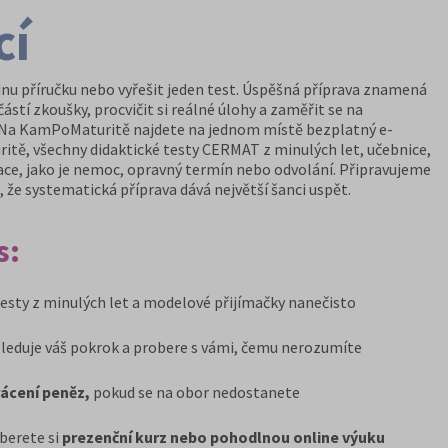
cí
ednu příručku nebo vyřešit jeden test. Úspěšná příprava znamená
částí zkoušky, procvičit si reálné úlohy a zaměřit se na
. Na KamPoMaturitě najdete na jednom místě bezplatný e-
itě, všechny didaktické testy CERMAT z minulých let, učebnice,
uace, jako je nemoc, opravný termín nebo odvolání. Připravujeme
e, že systematická příprava dává největší šanci uspět.
s:
testy z minulých let a modelové přijímačky nanečisto
sleduje váš pokrok a probere s vámi, čemu nerozumíte
ácení peněz,
pokud se na obor nedostanete
yberete si
prezenční kurz nebo pohodlnou online výuku