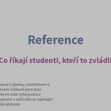
Reference
Co říkají studenti, kteří to zvládl
jena s výukou, s kolektivem a
orem. Celkově jsem byla
uka mi max. vyhovovala a
enost s vaší stále se zajímající
lé učebnice.