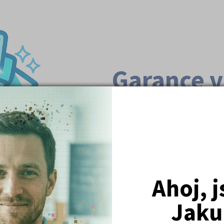
Garance v
Nic neriskujete
Pokud se přes naši přípravu na v
si podrobné podmínky garance.
Podmínky garance
Ahoj, 
Jaku