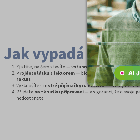
Jak vypadá cesta k 
Zjistíte, na čem stavíte —
vstupní test
ukáže, kde jste siln
Projdete látku s lektorem
— biologie, fyzika, chemie po
fakult
Vyzkoušíte si
ostré přijímačky nanečisto
— stejný formát,
Přijdete
na zkoušku připraveni
— a s garancí, že o svoje p
nedostanete