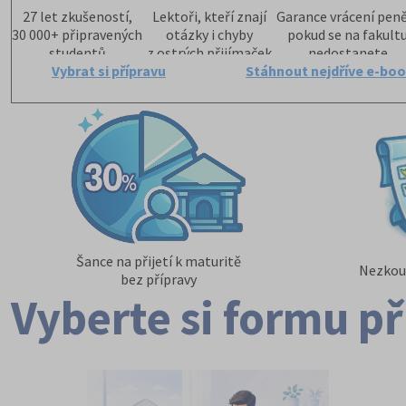
27 let zkušeností,
Lektoři, kteří znají
Garance vrácení peně
30 000+ připravených
otázky i chyby
pokud se na fakult
studentů
z ostrých přijímaček
nedostanete
Vybrat si přípravu
Stáhnout nejdříve e-bo
Šance na přijetí k maturitě
Nezkouš
bez přípravy
Vyberte si formu p