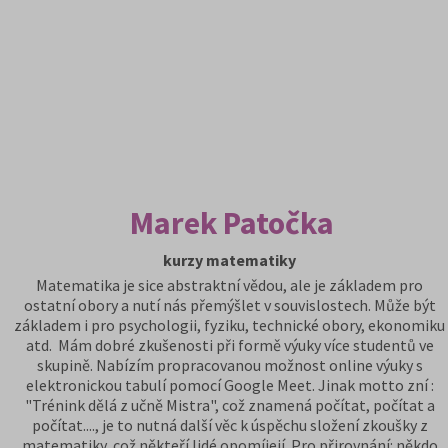
Marek Patočka
kurzy matematiky
Matematika je sice abstraktní vědou, ale je základem pro
ostatní obory a nutí nás přemýšlet v souvislostech. Může být
základem i pro psychologii, fyziku, technické obory, ekonomiku
atd. Mám dobré zkušenosti při formě výuky více studentů ve
skupině. Nabízím propracovanou možnost online výuky s
elektronickou tabulí pomocí Google Meet. Jinak motto zní :
"Trénink dělá z učně Mistra", což znamená počítat, počítat a
počítat...., je to nutná další věc k úspěchu složení zkoušky z
matematiky, což někteří lidé opomíjejí. Pro přirovnání: někdo