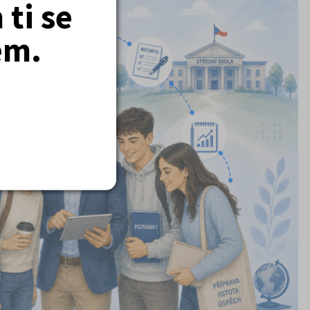
ti se
em.