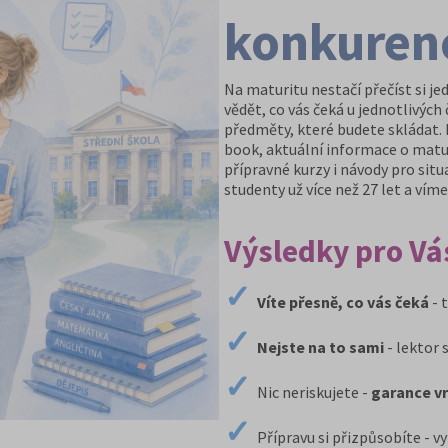
konkuren
Na maturitu nestačí přečíst si j
vědět, co vás čeká u jednotlivých 
předměty, které budete skládat
book, aktuální informace o matur
přípravné kurzy i návody pro sit
studenty už více než 27 let a vím
Výsledky pro Vá
✓
Víte přesně, co vás čeká
- 
✓
Nejste na to sami
- lektor 
✓
Nic neriskujete -
garance vr
✓
Přípravu si přizpůsobíte - v