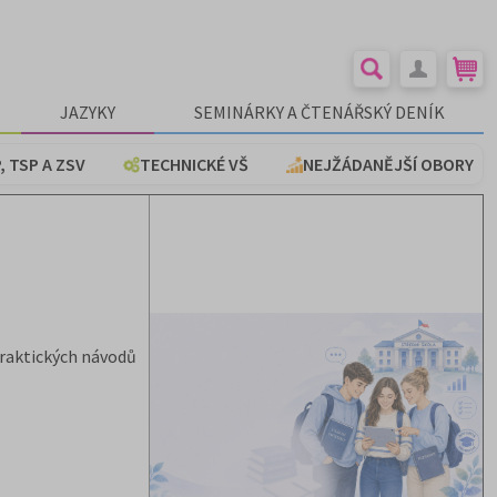
JAZYKY
SEMINÁRKY A ČTENÁŘSKÝ DENÍK
, TSP A ZSV
TECHNICKÉ VŠ
NEJŽÁDANĚJŠÍ OBORY
praktických návodů