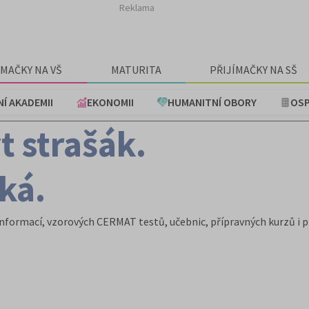
Reklama
ÍMAČKY NA VŠ
MATURITA
PŘIJÍMAČKY NA SŠ
NÍ AKADEMII
EKONOMII
HUMANITNÍ OBORY
OSP
t strašák.
eká.
 informací, vzorových CERMAT testů, učebnic, přípravných kurzů i 