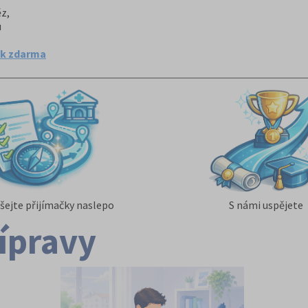
z,
u
ok zdarma
ejte přijímačky naslepo
S námi uspějete
řípravy