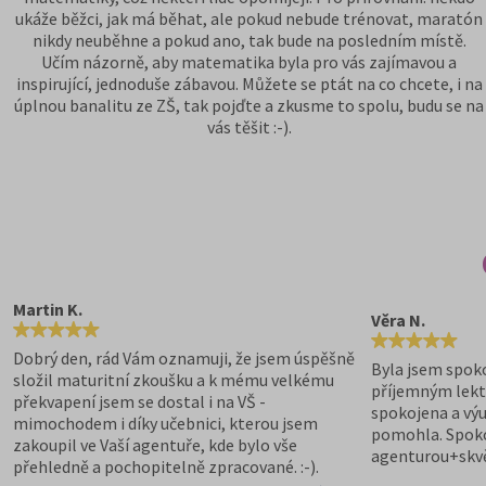
ukáže běžci, jak má běhat, ale pokud nebude trénovat, maratón
nikdy neuběhne a pokud ano, tak bude na posledním místě.
Učím názorně, aby matematika byla pro vás zajímavou a
inspirující, jednoduše zábavou. Můžete se ptát na co chcete, i na
úplnou banalitu ze ZŠ, tak pojďte a zkusme to spolu, budu se na
vás těšit :-).
Martin K.
Věra N.
Dobrý den, rád Vám oznamuji, že jsem úspěšně
Byla jsem spoko
složil maturitní zkoušku a k mému velkému
příjemným lekt
překvapení jsem se dostal i na VŠ -
spokojena a vý
mimochodem i díky učebnici, kterou jsem
pomohla. Spokoj
zakoupil ve Vaší agentuře, kde bylo vše
agenturou+skvě
přehledně a pochopitelně zpracované. :-).