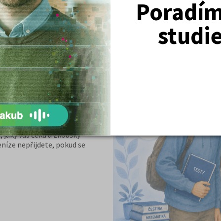
Poradím 
studi
přijetí
í a kde je co dohnat
dle
skutečných požadavků
 jaký vás čeká u zkoušky
eníze nepřijdete, pokud se