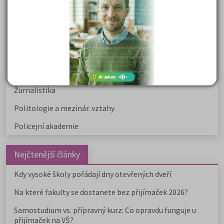
Právnické fakulty
Psychologie
Lékařské fakulty, farmacie
Společenské a human. vědy
Ekonomické fakulty
Žurnalistika
Politologie a mezinár. vztahy
Policejní akademie
Nejčtenější články
Kdy vysoké školy pořádají dny otevřených dveří
Na které fakulty se dostanete bez přijímaček 2026?
Samostudium vs. přípravný kurz: Co opravdu funguje u
přijímaček na VŠ?