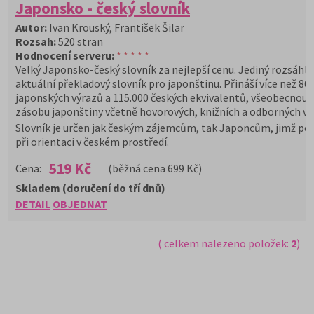
Japonsko - český slovník
Autor:
Ivan Krouský, František Šilar
Rozsah:
520 stran
Hodnocení serveru:
* * * * *
Velký Japonsko-český slovník za nejlepší cenu. Jediný rozsáhlý
aktuální překladový slovník pro japonštinu. Přináší více než 86
japonských výrazů a 115.000 českých ekvivalentů, všeobecnou 
zásobu japonštiny včetně hovorových, knižních a odborných vý
Slovník je určen jak českým zájemcům, tak Japoncům, jimž p
při orientaci v českém prostředí.
519 Kč
Cena:
(běžná cena 699 Kč)
Skladem (doručení do tří dnů)
DETAIL
OBJEDNAT
( celkem nalezeno položek:
2
)