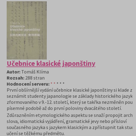
Učebnice klasické japonštiny
Autor:
Tomáš Klíma
Rozsah:
288 stran
Hodnocení serveru:
* *
* * *
První obšírnější vydání učebnice klasické japonštiny si klade za 
seznámit studenty japanologie se základy historického jazyka
zformovaného v 9.-12. století, který se takřka nezměněn použí
písemné podobě až do první poloviny dvacátého století.
Zdůrazněním etymologického aspektu se snaží propojit archa
slova, idiomatická vyjádření, gramatické jevy nebo přísloví
současného jazyka s jazykem klasickým a zpřístupnit tak stu
učení se těžkému předmětu.