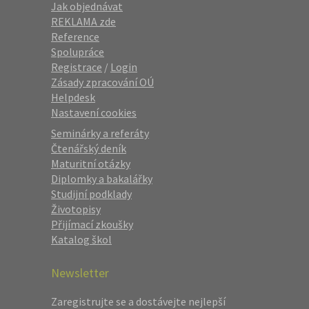
Jak objednávat
REKLAMA zde
Reference
Spolupráce
Registrace
/
Login
Zásady zpracování OÚ
Helpdesk
Nastavení cookies
Seminárky a referáty
Čtenářský deník
Maturitní otázky
Diplomky a bakalářky
Studijní podklady
Životopisy
Přijímací zkoušky
Katalog škol
Newsletter
Zaregistrujte se a dostávejte nejlepší