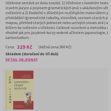
Učebnice sestává ze dvou svazků: 1) Učebnice s úvodním texte
starém jazyce a popisem gramatických jevů s ukázkovými věta
cvičeními a 2) Dodatků s důležitým rozšiřujícím materiálem pr
překládání (gramatické tabulky, slovníček, seznam starých prov
mapou, přehled starých jednotek nebo uctivých sloves atd.) a t
klíčem ke cvičením v Učebnici. Celkové rozvržení a metodika uč
vhodné jak pro jazykové kurzy vedené učitelem japanologie, tak
samostudium.
329 Kč
Cena:
(běžná cena 360 Kč)
Skladem (doručení do tří dnů)
DETAIL
OBJEDNAT