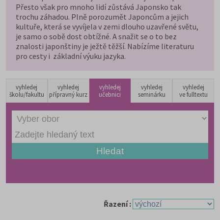
Přesto však pro mnoho lidí zůstává Japonsko tak
trochu záhadou. Plně porozumět Japoncům a jejich
kultuře, která se vyvíjela v zemi dlouho uzavřené světu,
je samo o sobě dost obtížné. A snažit se o to bez
znalosti japonštiny je ježtě těžší. Nabízíme literaturu
pro cesty i základní výuku jazyka.
vyhledej
vyhledej
vyhledej
vyhledej
vyhledej
školu/fakultu
přípravný kurz
učebnici
seminárku
ve fulltextu
Řazení :