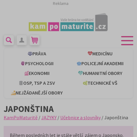
Reklama
PRÁVA
MEDICÍNU
PSYCHOLOGII
POLICEJNÍ AKADEMII
EKONOMII
HUMANITNÍ OBORY
OSP, TSP A ZSV
TECHNICKÉ VŠ
NEJŽÁDANĚJŠÍ OBORY
JAPONŠTINA
KamPoMaturitě
/
JAZYKY
/
Učebnice a slovníky
/ Japonština
Během posledních let je stále větší zájem o Japonsko.