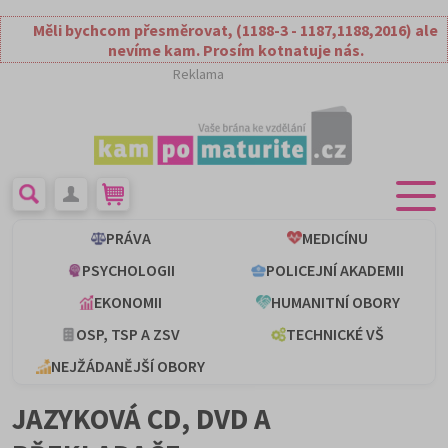
Měli bychcom přesměrovat, (1188-3 - 1187,1188,2016) ale
nevíme kam. Prosím kotnatuje nás.
Reklama
PRÁVA
MEDICÍNU
PSYCHOLOGII
POLICEJNÍ AKADEMII
EKONOMII
HUMANITNÍ OBORY
OSP, TSP A ZSV
TECHNICKÉ VŠ
NEJŽÁDANĚJŠÍ OBORY
JAZYKOVÁ CD, DVD A