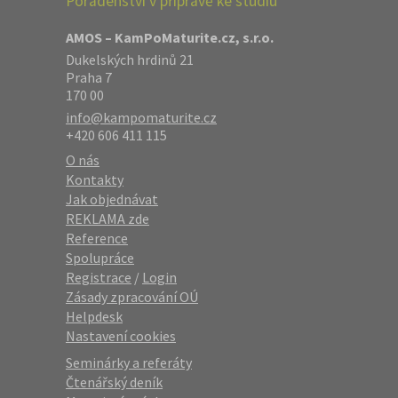
Poradenství v přípravě ke studiu
AMOS – KamPoMaturite.cz, s.r.o.
Dukelských hrdinů 21
Praha 7
170 00
info@kampomaturite.cz
+420 606 411 115
O nás
Kontakty
Jak objednávat
REKLAMA zde
Reference
Spolupráce
Registrace
/
Login
Zásady zpracování OÚ
Helpdesk
Nastavení cookies
Seminárky a referáty
Čtenářský deník