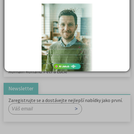
Kritika hry M. L. King v Salesiánském divadle
Důležité reakce organických sloučenin a jejich význam
Zákonitosti v elektronové struktuře
Základní charakteristiky obyvatelstva a geografie sídel
Karel Hynek Mácha: Máj
Karel Havlíček Borovský: Tyrolské elegie
Romain Rolland: Petr a Lucie
Newsletter
Zaregistrujte se a dostávejte nejlepší nabídky jako první.