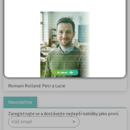
Karel Hynek Mácha: Máj
Karel Havlíček Borovský: Tyrolské elegie
Kritika hry M. L. King v Salesiánském divadle
Důležité reakce organických sloučenin a jejich význam
Zákonitosti v elektronové struktuře
Základní charakteristiky obyvatelstva a geografie sídel
Karel Hynek Mácha: Máj
Karel Havlíček Borovský: Tyrolské elegie
Romain Rolland: Petr a Lucie
Newsletter
Zaregistrujte se a dostávejte nejlepší nabídky jako první.