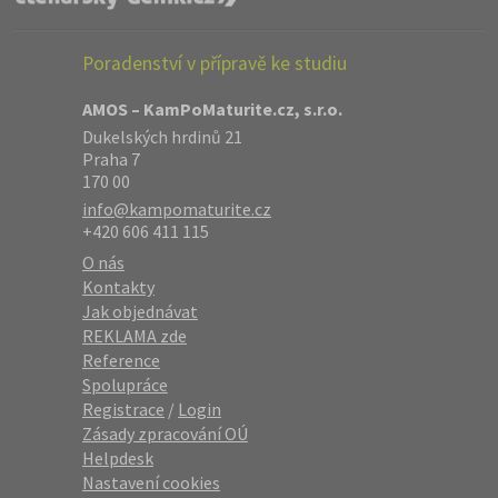
Poradenství v přípravě ke studiu
AMOS – KamPoMaturite.cz, s.r.o.
Dukelských hrdinů 21
Praha 7
170 00
info@kampomaturite.cz
+420 606 411 115
O nás
Kontakty
Jak objednávat
REKLAMA zde
Reference
Spolupráce
Registrace
/
Login
Zásady zpracování OÚ
Helpdesk
Nastavení cookies