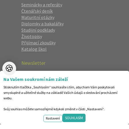
Seminárky a referáty
Čtenářský deník
Maturitní otázky
Diplomky a bakalářky
Studijní podklady
Životopisy
Přijímací zkoušky
Katalog škol
Newsletter
🍪
Zaregistrujte se a dostávejte nejlepší
Na Vašem soukromí nám záleží
nabídky jako první.
Stisknutím tlačítka „Souhlasím“ souhlasíte s tím, abychom Vám poskytovali
smysluplné a užitečné služby na základě Vašich údajů o sledování procházení
webu.
Svůj souhlas můžete samozřejmě kdykoli změnit v části „Nastavení“.
SOUHLASÍM
Nastavení