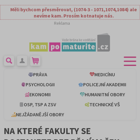
Měli bychcom přesměrovat, (1074-3 - 1071,1074,1084) ale
nevíme kam. Prosím kotnatuje nás.
Reklama
PRÁVA
MEDICÍNU
PSYCHOLOGII
POLICEJNÍ AKADEMII
EKONOMII
HUMANITNÍ OBORY
OSP, TSP A ZSV
TECHNICKÉ VŠ
NEJŽÁDANĚJŠÍ OBORY
NA KTERÉ FAKULTY SE