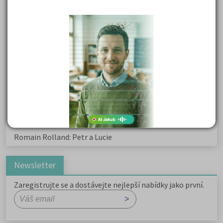
Karel Havlíček Borovský: Tyrolské elegie
Kritika hry M. L. King v Salesiánském divadle
Důležité reakce organických sloučenin a jejich význam
Zákonitosti v elektronové struktuře
Základní charakteristiky obyvatelstva a geografie sídel
Karel Hynek Mácha: Máj
Karel Havlíček Borovský: Tyrolské elegie
Romain Rolland: Petr a Lucie
Newsletter
Zaregistrujte se a dostávejte nejlepší nabídky jako první.