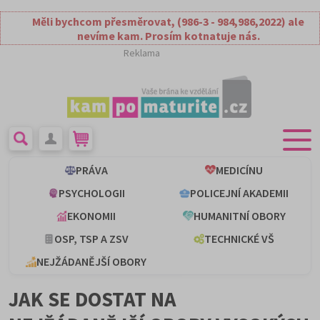
Měli bychcom přesměrovat, (986-3 - 984,986,2022) ale
nevíme kam. Prosím kotnatuje nás.
Reklama
PRÁVA
MEDICÍNU
PSYCHOLOGII
POLICEJNÍ AKADEMII
EKONOMII
HUMANITNÍ OBORY
OSP, TSP A ZSV
TECHNICKÉ VŠ
NEJŽÁDANĚJŠÍ OBORY
JAK SE DOSTAT NA