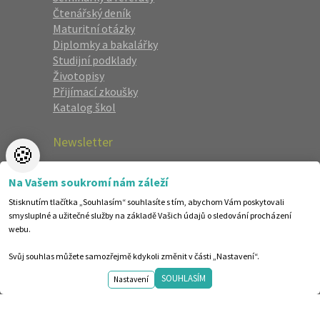
Čtenářský deník
Maturitní otázky
Diplomky a bakalářky
Studijní podklady
Životopisy
Přijímací zkoušky
Katalog škol
Newsletter
🍪
Zaregistrujte se a dostávejte nejlepší
Na Vašem soukromí nám záleží
nabídky jako první.
Stisknutím tlačítka „Souhlasím“ souhlasíte s tím, abychom Vám poskytovali
smysluplné a užitečné služby na základě Vašich údajů o sledování procházení
webu.
Svůj souhlas můžete samozřejmě kdykoli změnit v části „Nastavení“.
SOUHLASÍM
Nastavení
©1998-2026 Centrum vzdělávání AMOS. Vytvořilo ANAWE.