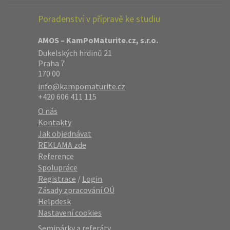
Poradenství v přípravě ke studiu
AMOS – KamPoMaturite.cz, s.r.o.
Dukelských hrdinů 21
Praha 7
170 00
info@kampomaturite.cz
+420 606 411 115
O nás
Kontakty
Jak objednávat
REKLAMA zde
Reference
Spolupráce
Registrace
/
Login
Zásady zpracování OÚ
Helpdesk
Nastavení cookies
Seminárky a referáty