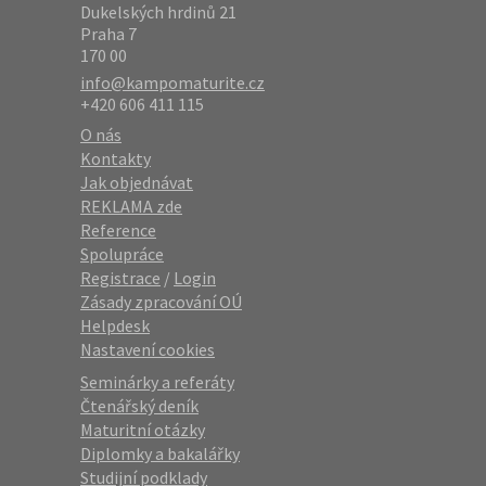
Dukelských hrdinů 21
Praha 7
170 00
info@kampomaturite.cz
+420 606 411 115
O nás
Kontakty
Jak objednávat
REKLAMA zde
Reference
Spolupráce
Registrace
/
Login
Zásady zpracování OÚ
Helpdesk
Nastavení cookies
Seminárky a referáty
Čtenářský deník
Maturitní otázky
Diplomky a bakalářky
Studijní podklady