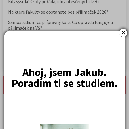
Kdy vysoké školy pořádají dny otevřených dveří
Na které fakulty se dostanete bez přijímaček 2026?
Samostudium vs. přípravný kurz: Co opravdu funguje u
přijímaček na VŠ?
×
Prestiž a vnímání oborů ve společnosti
Rozcestník po maturitě: VŠ, VOŠ, práce, gap year i další
možnosti
Jak se dostat na nejžádanější obory vysokých škol
Ahoj, jsem Jakub.
Poradím ti se studiem.
nejnovější seminárky, maturitní otázky a čtenářsky
deník
Karel Hynek Mácha: Máj
Karel Havlíček Borovský: Tyrolské elegie
Kritika hry M. L. King v Salesiánském divadle