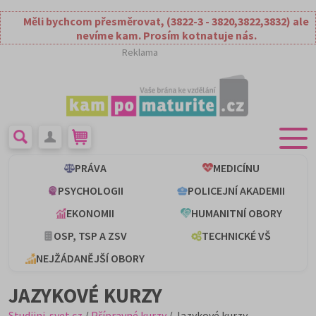
Měli bychcom přesměrovat, (3822-3 - 3820,3822,3832) ale
nevíme kam. Prosím kotnatuje nás.
Reklama
PRÁVA
MEDICÍNU
PSYCHOLOGII
POLICEJNÍ AKADEMII
EKONOMII
HUMANITNÍ OBORY
OSP, TSP A ZSV
TECHNICKÉ VŠ
NEJŽÁDANĚJŠÍ OBORY
JAZYKOVÉ KURZY
Studijni-svet.cz
/
Přípravné kurzy
/ Jazykové kurzy