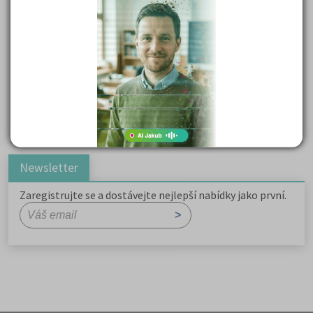
Důležité reakce organických sloučenin a jejich význam
Zákonitosti v elektronové struktuře
Základní charakteristiky obyvatelstva a geografie sídel
Karel Hynek Mácha: Máj
Karel Havlíček Borovský: Tyrolské elegie
Romain Rolland: Petr a Lucie
Newsletter
Zaregistrujte se a dostávejte nejlepší nabídky jako první.