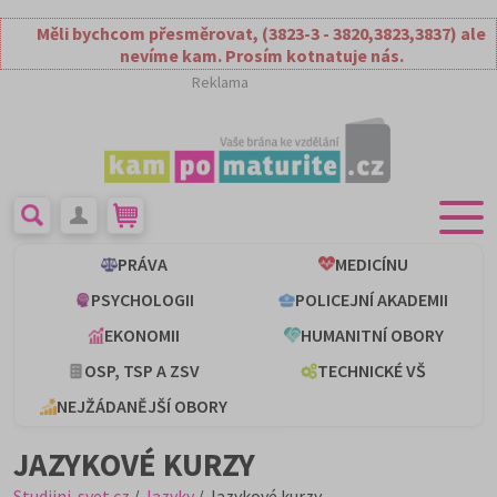
Měli bychcom přesměrovat, (3823-3 - 3820,3823,3837) ale
nevíme kam. Prosím kotnatuje nás.
Reklama
PRÁVA
MEDICÍNU
PSYCHOLOGII
POLICEJNÍ AKADEMII
EKONOMII
HUMANITNÍ OBORY
OSP, TSP A ZSV
TECHNICKÉ VŠ
NEJŽÁDANĚJŠÍ OBORY
JAZYKOVÉ KURZY
Studijni-svet.cz
/
Jazyky
/ Jazykové kurzy