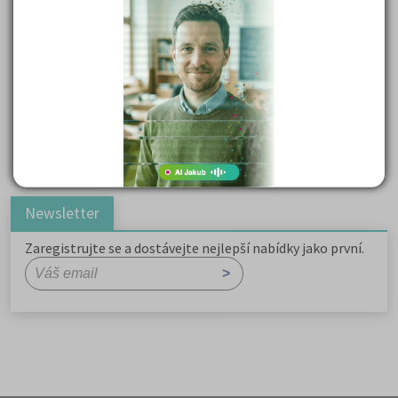
Důležité reakce organických sloučenin a jejich význam
Zákonitosti v elektronové struktuře
Základní charakteristiky obyvatelstva a geografie sídel
Karel Hynek Mácha: Máj
Karel Havlíček Borovský: Tyrolské elegie
Romain Rolland: Petr a Lucie
Newsletter
Zaregistrujte se a dostávejte nejlepší nabídky jako první.