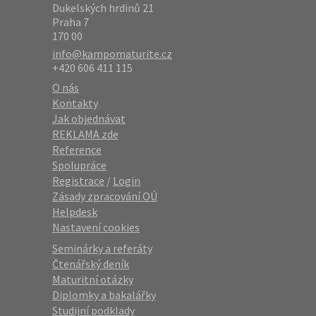
Dukelských hrdinů 21
Praha 7
170 00
info@kampomaturite.cz
+420 606 411 115
O nás
Kontakty
Jak objednávat
REKLAMA zde
Reference
Spolupráce
Registrace
/
Login
Zásady zpracování OÚ
Helpdesk
Nastavení cookies
Seminárky a referáty
Čtenářský deník
Maturitní otázky
Diplomky a bakalářky
Studijní podklady