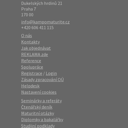
Dukelských hrdinů 21
Praha 7
170 00
info@kampomaturite.cz
+420 606 411 115
O nás
Kontakty
Jak objednávat
REKLAMA zde
Reference
Spolupráce
Registrace
/
Login
Zásady zpracování OÚ
Helpdesk
Nastavení cookies
Seminárky a referáty
Čtenářský deník
Maturitní otázky
Diplomky a bakalářky
Studijní podklady