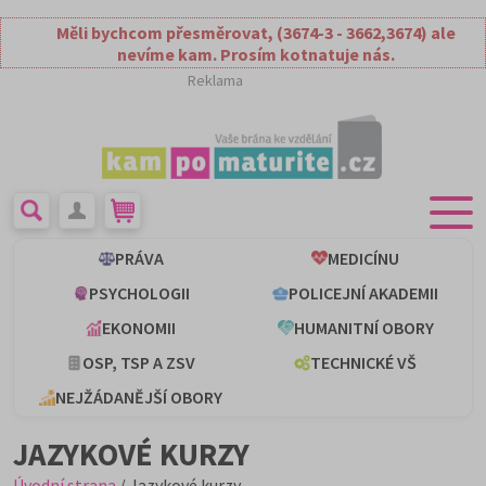
Měli bychcom přesměrovat, (3674-3 - 3662,3674) ale
nevíme kam. Prosím kotnatuje nás.
Reklama
PRÁVA
MEDICÍNU
PSYCHOLOGII
POLICEJNÍ AKADEMII
EKONOMII
HUMANITNÍ OBORY
OSP, TSP A ZSV
TECHNICKÉ VŠ
NEJŽÁDANĚJŠÍ OBORY
JAZYKOVÉ KURZY
Úvodní strana
/ Jazykové kurzy