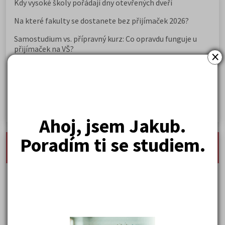
Kdy vysoké školy pořádají dny otevřených dveří
Na které fakulty se dostanete bez přijímaček 2026?
Samostudium vs. přípravný kurz: Co opravdu funguje u
přijímaček na VŠ?
×
Prestiž a vnímání oborů ve společnosti
Rozcestník po maturitě: VŠ, VOŠ, práce, gap year i další
možnosti
Jak se dostat na nejžádanější obory vysokých škol
Ahoj, jsem Jakub.
Poradím ti se studiem.
nejnovější seminárky, maturitní otázky a čtenářsky
deník
Karel Hynek Mácha: Máj
Karel Havlíček Borovský: Tyrolské elegie
Kritika hry M. L. King v Salesiánském divadle