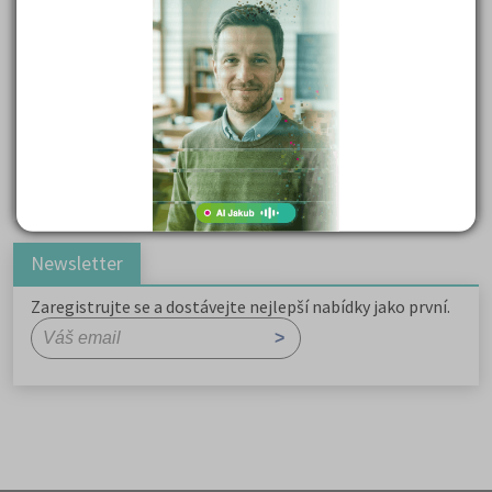
Důležité reakce organických sloučenin a jejich význam
Zákonitosti v elektronové struktuře
Základní charakteristiky obyvatelstva a geografie sídel
Karel Hynek Mácha: Máj
Karel Havlíček Borovský: Tyrolské elegie
Romain Rolland: Petr a Lucie
Newsletter
Zaregistrujte se a dostávejte nejlepší nabídky jako první.