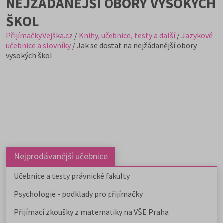
NEJŽÁDANĚJŠÍ OBORY VYSOKÝCH
ŠKOL
Přijímačky.Vejška.cz
/
Knihy, učebnice, testy a další
/
Jazykové
učebnice a slovníky
/ Jak se dostat na nejžádanější obory
vysokých škol
Nejprodávanější učebnice
Učebnice a testy právnické fakulty
Psychologie - podklady pro přijímačky
Přijímací zkoušky z matematiky na VŠE Praha