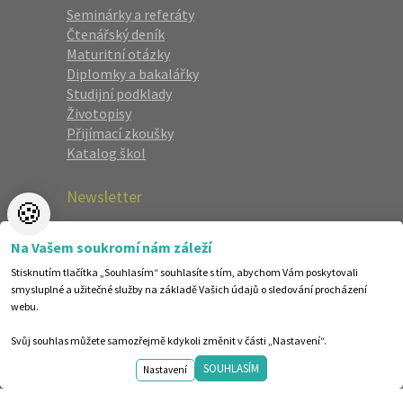
Seminárky a referáty
Čtenářský deník
Maturitní otázky
Diplomky a bakalářky
Studijní podklady
Životopisy
Přijímací zkoušky
Katalog škol
Newsletter
🍪
Zaregistrujte se a dostávejte nejlepší
Na Vašem soukromí nám záleží
nabídky jako první.
Stisknutím tlačítka „Souhlasím“ souhlasíte s tím, abychom Vám poskytovali
smysluplné a užitečné služby na základě Vašich údajů o sledování procházení
webu.
Svůj souhlas můžete samozřejmě kdykoli změnit v části „Nastavení“.
SOUHLASÍM
Nastavení