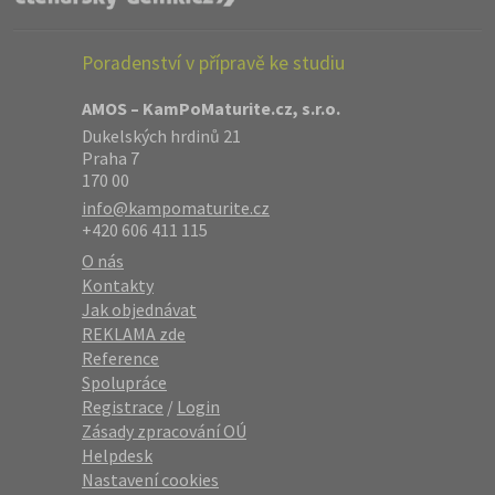
Poradenství v přípravě ke studiu
AMOS – KamPoMaturite.cz, s.r.o.
Dukelských hrdinů 21
Praha 7
170 00
info@kampomaturite.cz
+420 606 411 115
O nás
Kontakty
Jak objednávat
REKLAMA zde
Reference
Spolupráce
Registrace
/
Login
Zásady zpracování OÚ
Helpdesk
Nastavení cookies