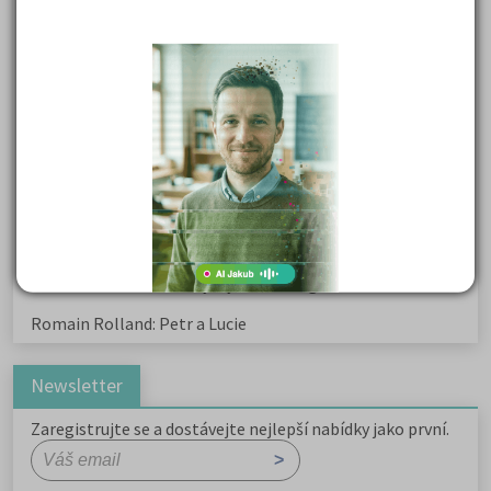
Karel Hynek Mácha: Máj
Karel Havlíček Borovský: Tyrolské elegie
Kritika hry M. L. King v Salesiánském divadle
Důležité reakce organických sloučenin a jejich význam
Zákonitosti v elektronové struktuře
Základní charakteristiky obyvatelstva a geografie sídel
Karel Hynek Mácha: Máj
Karel Havlíček Borovský: Tyrolské elegie
Romain Rolland: Petr a Lucie
Newsletter
Zaregistrujte se a dostávejte nejlepší nabídky jako první.