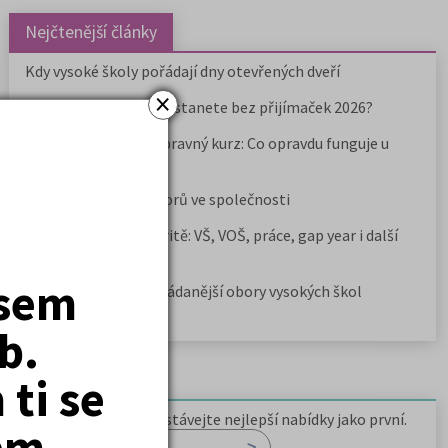
Nejčtenější články
Kdy vysoké školy pořádají dny otevřených dveří
×
Na které fakulty se dostanete bez přijímaček 2026?
Samostudium vs. přípravný kurz: Co opravdu funguje u
přijímaček na VŠ?
Prestiž a vnímání oborů ve společnosti
Rozcestník po maturitě: VŠ, VOŠ, práce, gap year i další
možnosti
jsem
Jak se dostat na nejžádanější obory vysokých škol
b.
ti se
Newsletter
Zaregistrujte se a dostávejte nejlepší nabídky jako první.
em.