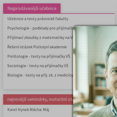
Nejprodávanější učebnice
Učebnice a testy právnické fakulty
Psychologie - podklady pro přijímačky
Přijímací zkoušky z matematiky na VŠE Praha
Řešení otázek Policejní akademie
Politologie - testy na přijímačky VŠ
Sociologie - testy na přijímačky VŠ
Biologie - testy na přij. zk. z medicíny
nejnovější seminárky, maturitní otázky a čtenářsky deník
Karel Hynek Mácha: Máj
Karel Havlíček Bor
elegie