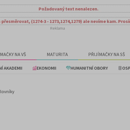
Požadovaný text nenalezen.
 přesměrovat, (1274-3 - 1273,1274,1279) ale nevíme kam. Pros
Reklama
ÍMAČKY NA VŠ
MATURITA
PŘIJÍMAČKY NA SŠ
NÍ AKADEMII
EKONOMII
HUMANITNÍ OBORY
OSP
slovníky