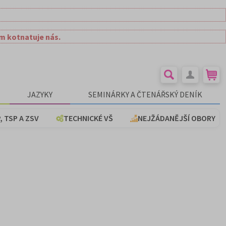
ím kotnatuje nás.
JAZYKY
SEMINÁRKY A ČTENÁŘSKÝ DENÍK
, TSP A ZSV
TECHNICKÉ VŠ
NEJŽÁDANĚJŠÍ OBORY