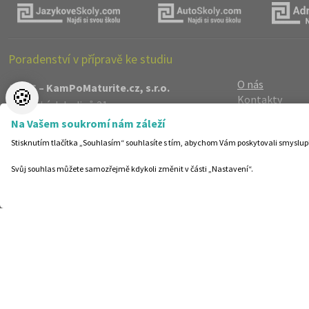
Poradenství v přípravě ke studiu
O nás
AMOS – KamPoMaturite.cz, s.r.o.
🍪
Kontakty
Dukelských hrdinů 21
Jak objednávat
Praha 7
Na Vašem soukromí nám záleží
REKLAMA zde
170 00
Stisknutím tlačítka „Souhlasím“ souhlasíte s tím, abychom Vám poskytovali smyslup
Reference
info@kampomaturite.cz
Spolupráce
+420 606 411 115
Svůj souhlas můžete samozřejmě kdykoli změnit v části „Nastavení“.
Registrace
/
Lo
Zásady zpraco
Helpdesk
Nastavení cook
©19