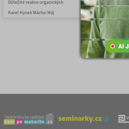
Důležité reakce organických
Zákonitosti v elek
sloučenin a jejich význam
Karel Hynek Mácha: Máj
Karel Havlíček Bor
elegie