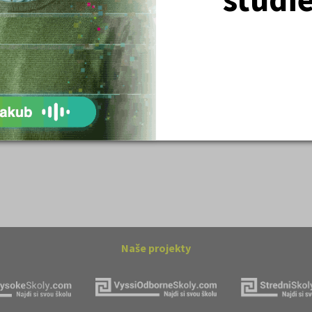
tronové struktuře
Základní charakteristiky obyvatelstva
a geografie sídel
ovský: Tyrolské
Romain Rolland: Petr a Lucie
Naše projekty