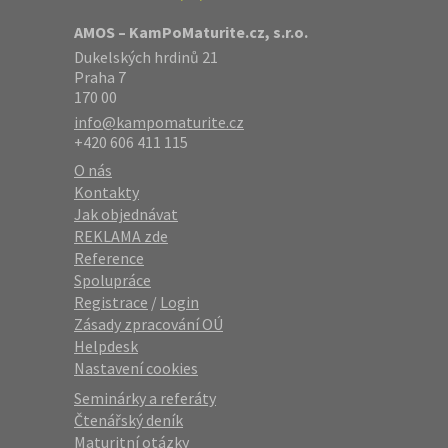
AMOS – KamPoMaturite.cz, s.r.o.
Dukelských hrdinů 21
Praha 7
170 00
info@kampomaturite.cz
+420 606 411 115
O nás
Kontakty
Jak objednávat
REKLAMA zde
Reference
Spolupráce
Registrace
/
Login
Zásady zpracování OÚ
Helpdesk
Nastavení cookies
Seminárky a referáty
Čtenářský deník
Maturitní otázky