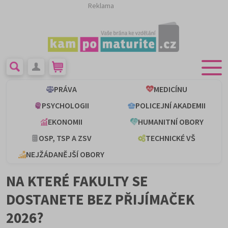
Reklama
PRÁVA
MEDICÍNU
PSYCHOLOGII
POLICEJNÍ AKADEMII
EKONOMII
HUMANITNÍ OBORY
OSP, TSP A ZSV
TECHNICKÉ VŠ
NEJŽÁDANĚJŠÍ OBORY
NA KTERÉ FAKULTY SE
DOSTANETE BEZ PŘIJÍMAČEK
2026?