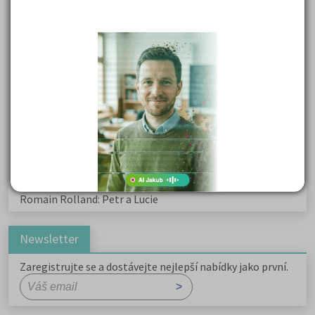
Karel Havlíček Borovský: Tyrolské elegie
Kritika hry M. L. King v Salesiánském divadle
Důležité reakce organických sloučenin a jejich význam
Zákonitosti v elektronové struktuře
Základní charakteristiky obyvatelstva a geografie sídel
Karel Hynek Mácha: Máj
Karel Havlíček Borovský: Tyrolské elegie
Romain Rolland: Petr a Lucie
Newsletter
Zaregistrujte se a dostávejte nejlepší nabídky jako první.