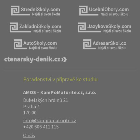
Poradenství v přípravě ke studiu
AMOS – KamPoMaturite.cz, s.r.o.
Dukelských hrdinů 21
Praha 7
170 00
info@kampomaturite.cz
+420 606 411 115
O nás