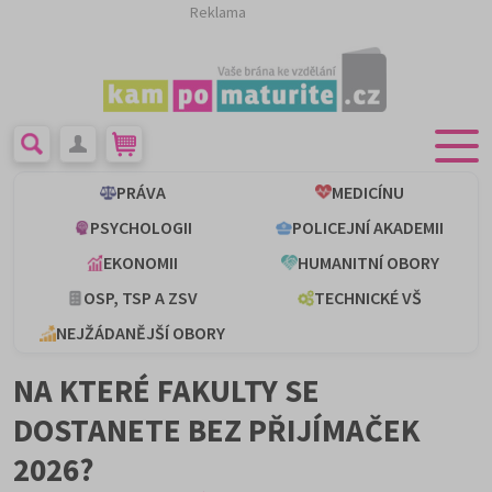
Reklama
PRÁVA
MEDICÍNU
PSYCHOLOGII
POLICEJNÍ AKADEMII
EKONOMII
HUMANITNÍ OBORY
OSP, TSP A ZSV
TECHNICKÉ VŠ
NEJŽÁDANĚJŠÍ OBORY
NA KTERÉ FAKULTY SE
DOSTANETE BEZ PŘIJÍMAČEK
2026?