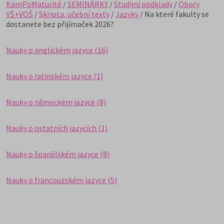
KamPoMaturitě
/
SEMINÁRKY
/
Studijní podklady
/
Obory
VŠ+VOŠ
/
Skripta, učební texty
/
Jazyky
/ Na které fakulty se
dostanete bez přijímaček 2026?
Nauky o anglickém jazyce (16)
Nauky o latinském jazyce (1)
Nauky o německém jazyce (8)
Nauky o ostatních jazycích (1)
Nauky o španělském jazyce (8)
Nauky o francouzském jazyce (5)