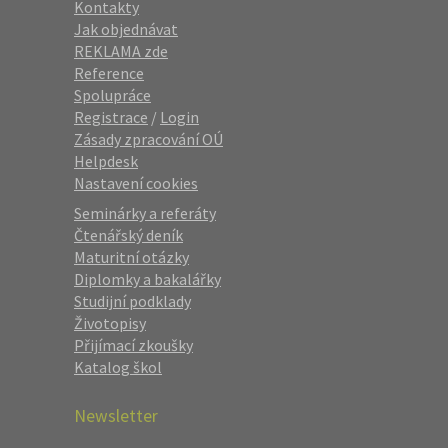
Kontakty
Jak objednávat
REKLAMA zde
Reference
Spolupráce
Registrace
/
Login
Zásady zpracování OÚ
Helpdesk
Nastavení cookies
Seminárky a referáty
Čtenářský deník
Maturitní otázky
Diplomky a bakalářky
Studijní podklady
Životopisy
Přijímací zkoušky
Katalog škol
Newsletter