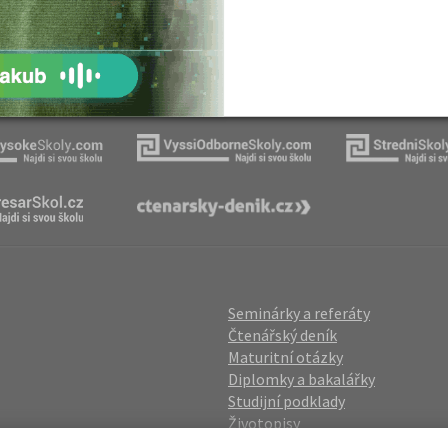
ovský: Tyrolské
Romain Rolland: Petr a Lucie
Naše projekty
Seminárky a referáty
Čtenářský deník
Maturitní otázky
Diplomky a bakalářky
Studijní podklady
Životopisy
gin
Přijímací zkoušky