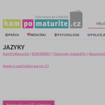
PŘIJ
PRÁVA
MEDICÍNU
PSYCHOLOGII
POLICEJ
JAZYKY
KamPoMaturitě
/
SEMINÁRKY
/
Diplomky, bakalářky
/
Absolvent
Nauky o anglickém jazyce (1)