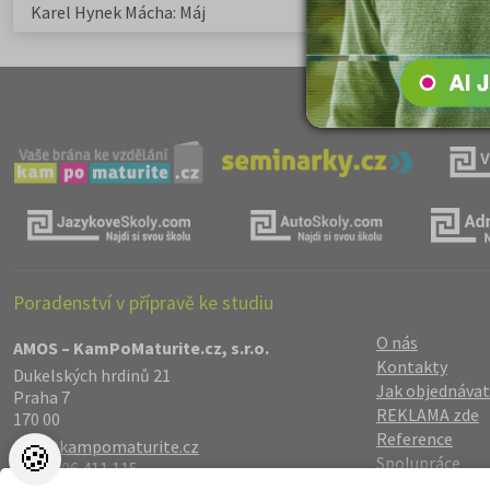
Karel Hynek Mácha: Máj
Karel Havlíček Bor
elegie
Poradenství v přípravě ke studiu
O nás
AMOS – KamPoMaturite.cz, s.r.o.
Kontakty
Dukelských hrdinů 21
Jak objednávat
Praha 7
REKLAMA zde
170 00
Reference
info@kampomaturite.cz
🍪
Spolupráce
+420 606 411 115
Registrace
/
Lo