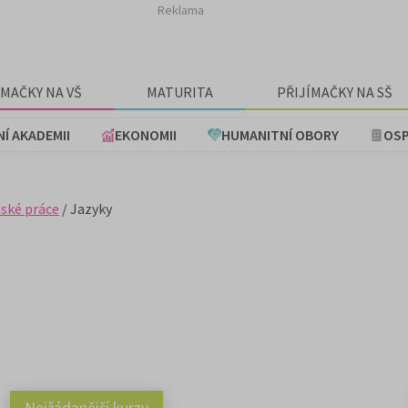
Reklama
ÍMAČKY NA VŠ
MATURITA
PŘIJÍMAČKY NA SŠ
NÍ AKADEMII
EKONOMII
HUMANITNÍ OBORY
OSP
ské práce
/ Jazyky