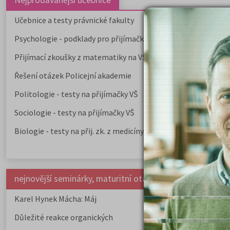
Nejprodávanější učebnice
Učebnice a testy právnické fakulty
Psychologie - podklady pro přijímačky
Přijímací zkoušky z matematiky na VŠE Praha
Řešení otázek Policejní akademie
Politologie - testy na přijímačky VŠ
Sociologie - testy na přijímačky VŠ
Biologie - testy na přij. zk. z medicíny
nejnovější seminárky, maturitní otázky a čtenářsky deník
Karel Hynek Mácha: Máj
Karel Havlíček Bor
elegie
Důležité reakce organických
Zákonitosti v elek
sloučenin a jejich význam