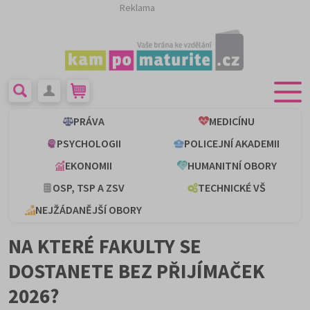
Reklama
PRÁVA
MEDICÍNU
PSYCHOLOGII
POLICEJNÍ AKADEMII
EKONOMII
HUMANITNÍ OBORY
OSP, TSP A ZSV
TECHNICKÉ VŠ
NEJŽÁDANĚJŠÍ OBORY
NA KTERÉ FAKULTY SE
DOSTANETE BEZ PŘIJÍMAČEK
2026?