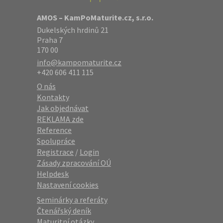
AMOS – KamPoMaturite.cz, s.r.o.
Dukelských hrdinů 21
Praha 7
170 00
info@kampomaturite.cz
+420 606 411 115
O nás
Kontakty
Jak objednávat
REKLAMA zde
Reference
Spolupráce
Registrace
/
Login
Zásady zpracování OÚ
Helpdesk
Nastavení cookies
Seminárky a referáty
Čtenářský deník
Maturitní otázky