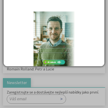
Karel Havlíček Borovský: Tyrolské elegie
Kritika hry M. L. King v Salesiánském divadle
Důležité reakce organických sloučenin a jejich význam
Zákonitosti v elektronové struktuře
Základní charakteristiky obyvatelstva a geografie sídel
Karel Hynek Mácha: Máj
Karel Havlíček Borovský: Tyrolské elegie
Romain Rolland: Petr a Lucie
Newsletter
Zaregistrujte se a dostávejte nejlepší nabídky jako první.