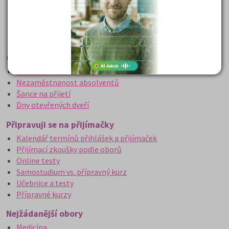
Rozcestník po maturitě: VŠ, VOŠ, práce, gap year a další
Speciály podle oblastí studia:
Psychologie
,
právo
,
IT
,
medicína
,
strojírenství
,
sociální práce
,
cestovní ruch
,
přírodovědné a eko obory
Chci porovnat školy a obory
Srovnání vysokých škol
Nezaměstnanost absolventů
Šance na přijetí
Dny otevřených dveří
Připravuji se na přijímačky
Kalendář termínů přihlášek a přijímaček
Přijímací zkoušky podle oborů
Online testy
Samostudium vs. přípravný kurz
Učebnice a testy
Přípravné kurzy
Nejžádanější obory
Medicína