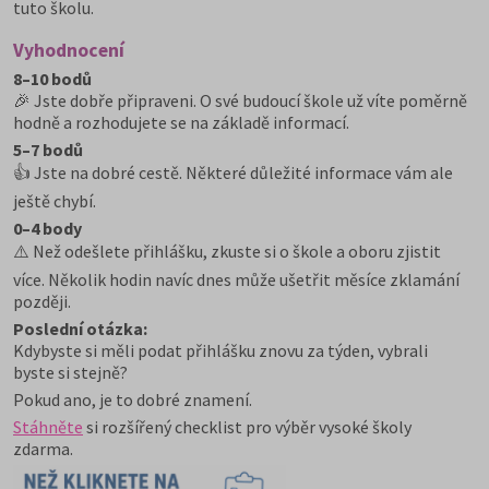
tuto školu.
Vyhodnocení
8–10 bodů
🎉 Jste dobře připraveni. O své budoucí škole už víte poměrně
hodně a rozhodujete se na základě informací.
5–7 bodů
👍 Jste na dobré cestě. Některé důležité informace vám ale
ještě chybí.
0–4 body
⚠️ Než odešlete přihlášku, zkuste si o škole a oboru zjistit
více. Několik hodin navíc dnes může ušetřit měsíce zklamání
později.
Poslední otázka:
Kdybyste si měli podat přihlášku znovu za týden, vybrali
byste si stejně?
Pokud ano, je to dobré znamení.
Stáhněte
si rozšířený checklist pro výběr vysoké školy
zdarma.