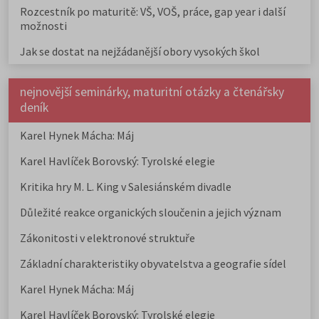
Rozcestník po maturitě: VŠ, VOŠ, práce, gap year i další
možnosti
Jak se dostat na nejžádanější obory vysokých škol
nejnovější seminárky, maturitní otázky a čtenářsky
deník
Karel Hynek Mácha: Máj
Karel Havlíček Borovský: Tyrolské elegie
Kritika hry M. L. King v Salesiánském divadle
Důležité reakce organických sloučenin a jejich význam
Zákonitosti v elektronové struktuře
Základní charakteristiky obyvatelstva a geografie sídel
Karel Hynek Mácha: Máj
Karel Havlíček Borovský: Tyrolské elegie