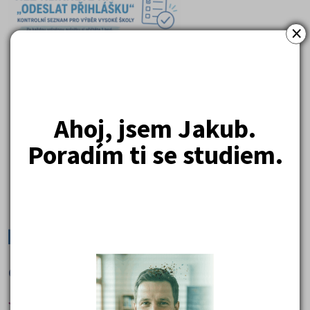
×
Ahoj, jsem Jakub.
Poradím ti se studiem.
Co dál? Praktické návody k výběru školy
Ještě nevím, co studovat