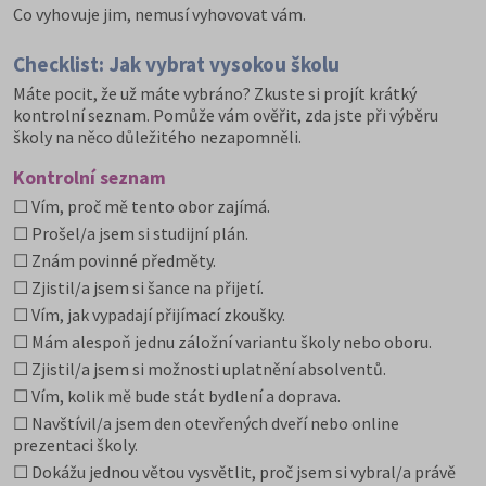
Co vyhovuje jim, nemusí vyhovovat vám.
Checklist: Jak vybrat vysokou školu
Máte pocit, že už máte vybráno? Zkuste si projít krátký
kontrolní seznam. Pomůže vám ověřit, zda jste při výběru
školy na něco důležitého nezapomněli.
Kontrolní seznam
☐ Vím, proč mě tento obor zajímá.
☐ Prošel/a jsem si studijní plán.
☐ Znám povinné předměty.
☐ Zjistil/a jsem si šance na přijetí.
☐ Vím, jak vypadají přijímací zkoušky.
☐ Mám alespoň jednu záložní variantu školy nebo oboru.
☐ Zjistil/a jsem si možnosti uplatnění absolventů.
☐ Vím, kolik mě bude stát bydlení a doprava.
☐ Navštívil/a jsem den otevřených dveří nebo online
prezentaci školy.
☐ Dokážu jednou větou vysvětlit, proč jsem si vybral/a právě