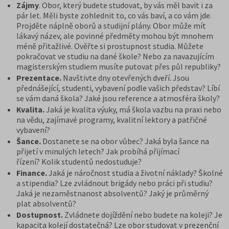
Zájmy
. Obor, který budete studovat, by vás měl bavit i za
pár let. Měli byste zohlednit to, co vás baví, a co vám jde.
Projděte náplně oborů a studijní plány. Obor může mít
lákavý název, ale povinné předměty mohou být mnohem
méně přitažlivé. Ověřte si prostupnost studia. Můžete
pokračovat ve studiu na dané škole? Nebo za navazujícím
magisterským studiem musíte putovat přes půl republiky?
Prezentace.
Navštivte dny otevřených dveří. Jsou
přednášející, studenti, vybavení podle vašich představ? Líbí
se vám daná škola? Jaké jsou reference a atmosféra školy?
Kvalita.
Jaká je kvalita výuky, má škola vazbu na praxi nebo
na vědu, zajímavé programy, kvalitní lektory a patřičné
vybavení?
Šance.
Dostanete se na obor vůbec? Jaká byla šance na
přijetí v minulých letech? Jak probíhá přijímací
řízení? Kolik studentů nedostuduje?
Finance.
Jaká je náročnost studia a životní náklady? Školné
a stipendia? Lze zvládnout brigády nebo práci při studiu?
Jaká je nezaměstnanost absolventů? Jaký je průměrný
plat absolventů?
Dostupnost.
Zvládnete dojíždění nebo budete na koleji? Je
kapacita kolejí dostatečná? Lze obor studovat v prezenční