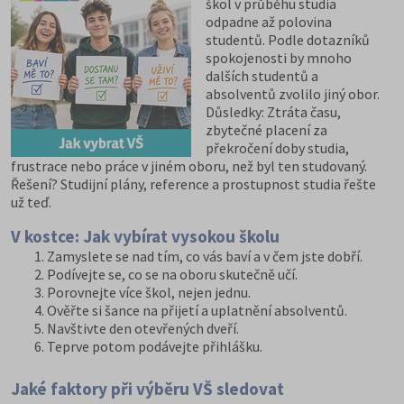
škol v průběhu studia
odpadne až polovina
studentů. Podle dotazníků
spokojenosti by mnoho
dalších studentů a
absolventů zvolilo jiný obor.
Důsledky: Ztráta času,
zbytečné placení za
překročení doby studia,
frustrace nebo práce v jiném oboru, než byl ten studovaný.
Řešení? Studijní plány, reference a prostupnost studia řešte
už teď.
V kostce: Jak vybírat vysokou školu
Zamyslete se nad tím, co vás baví a v čem jste dobří.
Podívejte se, co se na oboru skutečně učí.
Porovnejte více škol, nejen jednu.
Ověřte si šance na přijetí a uplatnění absolventů.
Navštivte den otevřených dveří.
Teprve potom podávejte přihlášku.
Jaké faktory při výběru VŠ sledovat