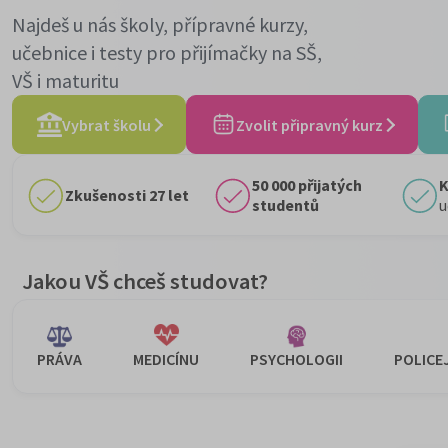
Najdeš u nás školy, přípravné kurzy,
učebnice i testy pro přijímačky na SŠ,
VŠ i maturitu
Vybrat školu
Zvolit připravný kurz
50 000 přijatých
K
Zkušenosti 27 let
studentů
u
Jakou VŠ chceš studovat?
PRÁVA
MEDICÍNU
PSYCHOLOGII
POLICEJ