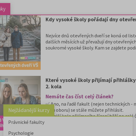
nky
Kdy vysoké školy pořádají dny otevře
Nejvíce dnů otevřených dveří se koná od lis
dalších měsících už převažují dny otevřených
soukromé vysoké školy. Kam se zajdete podí
Které vysoké školy přijímají přihlášky
2. kola
Nemáte čas číst celý článek?
✅ Ano, na řadě fakult (nejen technických - ní
Nejžádanější kurzy
typu oboru) se stále můžete přihlásit.
✅ Další kola přijímacího řízení běží po celé 
Právnické fakulty
✅ Některé školy přijímají přihlášky i během 
✅ Rozpis podle jednotlivých škol najdete v p
Psychologie
✅ Níže uvádíme aktualizovaný přehled a da