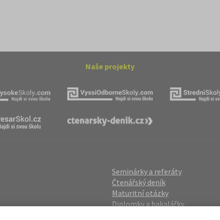
Naše projekty
Seminárky a referáty
Čtenářský deník
Maturitní otázky
Diplomky a bakalářky
Studijní podklady