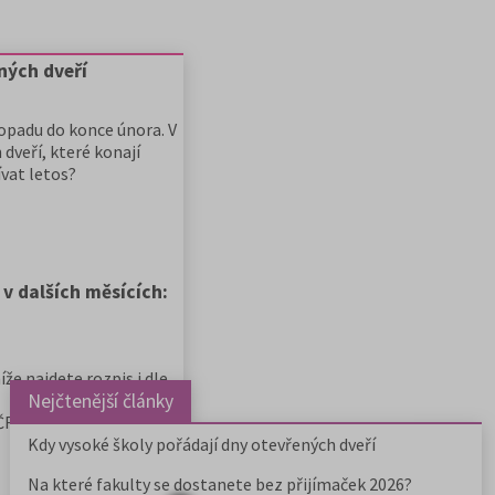
ných dveří
topadu do konce února. V
 dveří, které konají
vat letos?
 v dalších měsících:
že najdete rozpis i dle
Nejčtenější články
ČR.
Kdy vysoké školy pořádají dny otevřených dveří
léta.
říloze k článku.
Na které fakulty se dostanete bez přijímaček 2026?
lší možnosti mimo