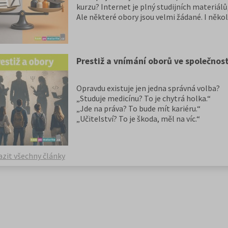
kurzu? Internet je plný studijních materiálů, 
Ale některé obory jsou velmi žádané. I něko
rozhodnout o přijetí či nepřijetí.
Pravda je taková, že neexistuje jediné správ
Samostudium může být pro některé uchazeče
pomůže právě vedená příprava. Která varian
Prestiž a vnímání oborů ve společnost
právě pro vás?
Opravdu existuje jen jedna správná volba?
„Studuje medicínu? To je chytrá holka.“
„Jde na práva? To bude mít kariéru.“
„Učitelství? To je škoda, měl na víc.“
Podobné věty slýchají maturanti každý rok.
vypovídají o skutečné budoucnosti člověka?
zit všechny články