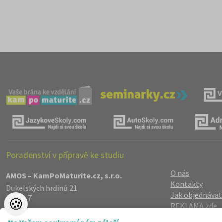
Poradenství v přípravě ke studiu
O nás
AMOS – KamPoMaturite.cz, s.r.o.
Kontakty
Dukelských hrdinů 21
Jak objednávat
Praha 7
🍪
REKLAMA zde
170 00
Reference
info@kampomaturite.cz