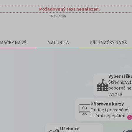
Požadovaný text nenalezen.
Reklama
ÍMAČKY NA VŠ
MATURITA
PŘIJÍMAČKY NA SŠ
Vyber si šk
Střední, vyš
odborná n
vysoká
Přípravné kurzy
Online i prezenčné
s těmi nejlepšími
Učebnice