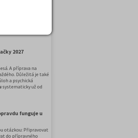
te se, jaké jsou vaše
 podat do 15 dnů od
mačky 2027
esá. A příprava na
každého. Důležitá je také
úloh a psychická
u
systematicky už od
ině. A před
opravdu funguje u
ou otázkou: Připravovat
vat do přípravného