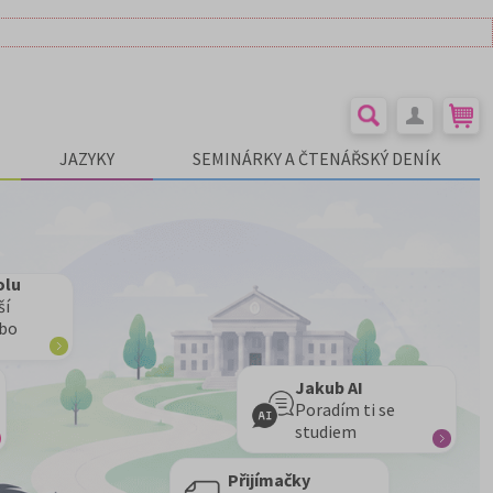
JAZYKY
SEMINÁRKY A ČTENÁŘSKÝ DENÍK
olu
ší
ebo
Jakub AI
Poradím ti se
studiem
Přijímačky