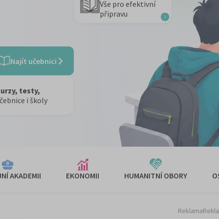
Vše pro efektivní
připravu
Najít učebnici
urzy, testy,
čebnice i školy
NÍ AKADEMII
EKONOMII
HUMANITNÍ OBORY
O
Reklama
Rekl