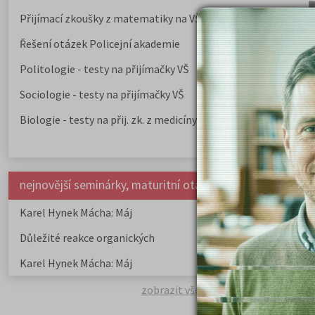
Přijímací zkoušky z matematiky na VŠE Praha
Řešení otázek Policejní akademie
Politologie - testy na přijímačky VŠ
Sociologie - testy na přijímačky VŠ
Biologie - testy na přij. zk. z medicíny
nejnovější seminárky, maturitní otázky a čtenářsky deník
Karel Hynek Mácha: Máj
Karel Havlíček Bor
elegie
Důležité reakce organických
Zákonitosti v elek
sloučenin a jejich význam
Karel Hynek Mácha: Máj
Karel Havlíček Bor
elegie
zobrazit všechny aktuality