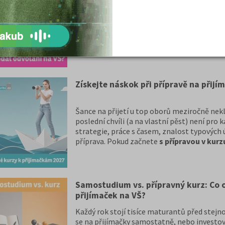
Obdrželi jste rozhodnutí o nepřijetí? Podívej
šance na odvolání. Pozor, odvolání je nutné
doručení rozhodnutí o nepřijetí.
Získejte náskok při přípravě na přijí
Šance na přijetí u top oborů meziročně nekl
poslední chvíli (a na vlastní pěst) není pro 
strategie, práce s časem, znalost typových 
příprava. Pokud začnete
s přípravou v kurz
podzimu, získáte výrazný náskok oproti větš
maturitou udržíte nervy v klidu.
Samostudium vs. přípravný kurz: Co 
přijímaček na VŠ?
Každý rok stojí tisíce maturantů před stejn
se na přijímačky samostatně, nebo investo