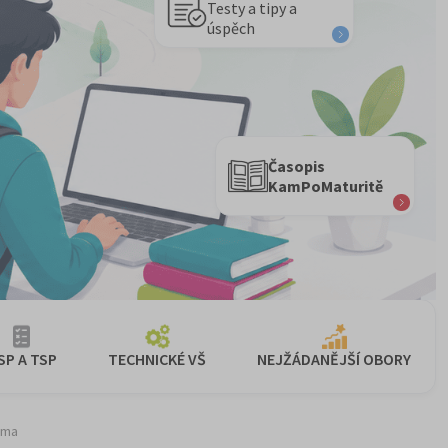
Testy a tipy a
úspěch
Časopis
KamPoMaturitě
SP A TSP
TECHNICKÉ VŠ
NEJŽÁDANĚJŠÍ OBORY
ama