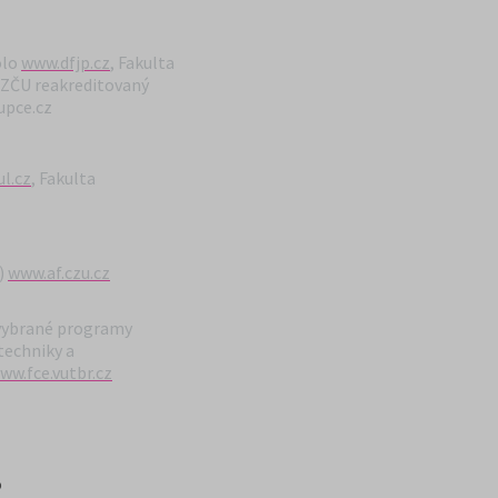
olo
www.dfjp.cz
, Fakulta
d ZČU reakreditovaný
upce.cz
ul.cz
,
Fakulta
.)
www.af.czu.cz
 vybrané programy
techniky a
ww.fce.vutbr.cz
o