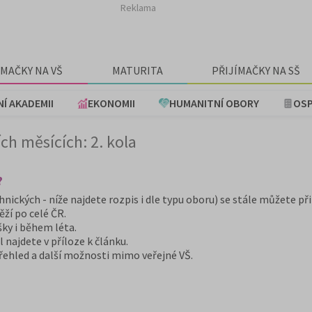
Reklama
ÍMAČKY NA VŠ
MATURITA
PŘIJÍMAČKY NA SŠ
NÍ AKADEMII
EKONOMII
HUMANITNÍ OBORY
OSP
ích měsících: 2. kola
?
nických - níže najdete rozpis i dle typu oboru) se stále můžete při
ěží po celé ČR.
šky i během léta.
 najdete v příloze k článku.
řehled a další možnosti mimo veřejné VŠ.