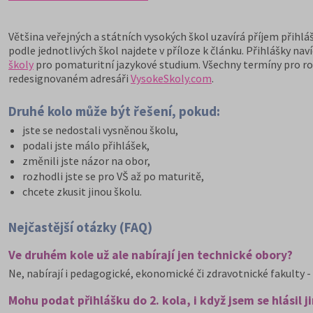
Většina veřejných a státních vysokých škol uzavírá příjem přihláš
podle jednotlivých škol najdete v příloze k článku. Přihlášky naví
školy
pro pomaturitní jazykové studium. Všechny termíny pro ro
redesignovaném adresáři
VysokeSkoly.com
.
Druhé kolo může být řešení, pokud:
jste se nedostali vysněnou školu,
podali jste málo přihlášek,
změnili jste názor na obor,
rozhodli jste se pro VŠ až po maturitě,
chcete zkusit jinou školu.
Nejčastější otázky (FAQ)
Ve druhém kole už ale nabírají jen technické obory?
Ne, nabírají i pedagogické, ekonomické či zdravotnické fakulty - 
Mohu podat přihlášku do 2. kola, i když jsem se hlásil 