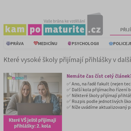
PŘIJ
PRÁVA
MEDICÍNU
PSYCHOLOGII
POLICEJ
Které vysoké školy přijímají přihlášky v dalš
Nemáte čas číst celý článek
✅ Ano, na řadě fakult (nejen tech
✅ Další kola přijímacího řízení b
✅ Některé školy přijímají přihlá
✅ Rozpis podle jednotlivých škol
✅ Níže uvádíme aktualizovaný p