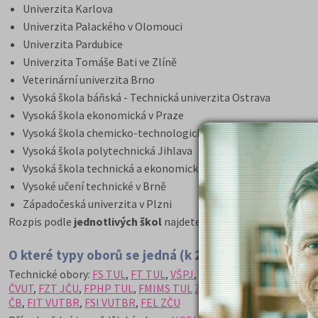
Univerzita Karlova
Univerzita Palackého v Olomouci
Univerzita Pardubice
Univerzita Tomáše Bati ve Zlíně
Veterinární univerzita Brno
Vysoká škola báňská - Technická univerzita Ostrava
Vysoká škola ekonomická v Praze
Vysoká škola chemicko-technologická v Praze
Vysoká škola polytechnická Jihlava
Vysoká škola technická a ekonomická v Českých Budějovicích
Vysoké učení technické v Brně
Západočeská univerzita v Plzni
Rozpis podle
jednotlivých škol
najdete v příloze k článku.
O které typy oborů se jedná (k 22. 7.):
Technické obory:
FS TUL
,
FT TUL
,
VŠPJ
,
FBI VŠB-TUO
,
FEI VŠB-T
ČVUT
,
FZT JČU
,
FPHP TUL
,
FMIMS TUL
ZF MENDELU
,
FSI UJEP
,
F
ČB
,
FIT VUTBR
,
FSI VUTBR
,
FEL ZČU