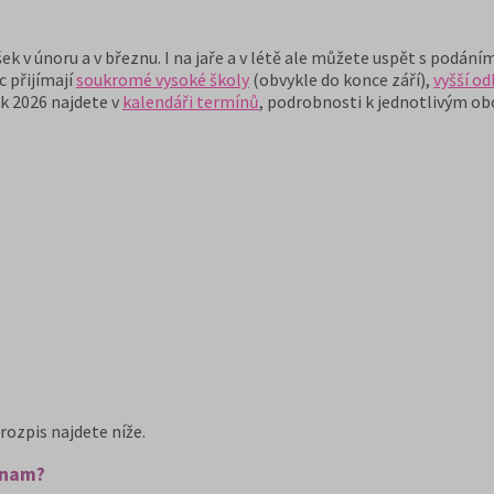
ek v únoru a v březnu. I na jaře a v létě ale můžete uspět s podání
c přijímají
soukromé vysoké školy
(obvykle do konce září),
vyšší o
k 2026 najdete v
kalendáři termínů
, podrobnosti k jednotlivým o
rozpis najdete níže.
jinam?