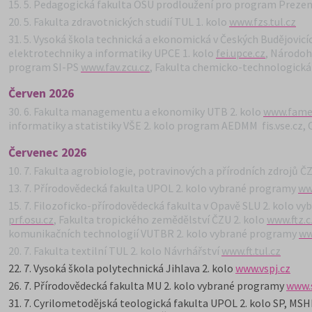
15. 5. Pedagogická fakulta OSU prodloužení pro program Prezen
20. 5. Fakulta zdravotnických studií TUL 1. kolo
www.fzs.tul.cz
31. 5. Vysoká škola technická a ekonomická v Českých Budějovicí
elektrotechniky a informatiky UPCE 1. kolo
fei.upce.cz
,
Národoho
program SI-PS
www.fav.zcu.cz
, Fakulta chemicko-technologická 
Červen 2026
30. 6. Fakulta managementu a ekonomiky UTB 2. kolo
www.fame.
informatiky a statistiky VŠE 2. kolo program AEDMM fis.vse.cz,
Červenec 2026
10. 7. Fakulta agrobiologie, potravinových a přírodních zdrojů ČZ
13. 7. Přírodovědecká fakulta UPOL 2. kolo vybrané programy
ww
15. 7. Filozoficko-přírodovědecká fakulta v Opavě SLU 2. kolo 
prf.osu.cz
,
Fakulta tropického zemědělství ČZU 2. kolo
www.ftz.c
komunikačních technologií VUTBR 2. kolo vybrané programy
ww
20. 7. Fakulta textilní TUL 2. kolo Návrhářství
www.ft.tul.cz
22. 7.
Vysoká škola polytechnická Jihlava 2. kolo
www.vspj.cz
26. 7. Přírodovědecká fakulta MU 2. kolo vybrané programy
www.s
31. 7.
Cyrilometodějská teologická fakulta UPOL 2. kolo SP, MS