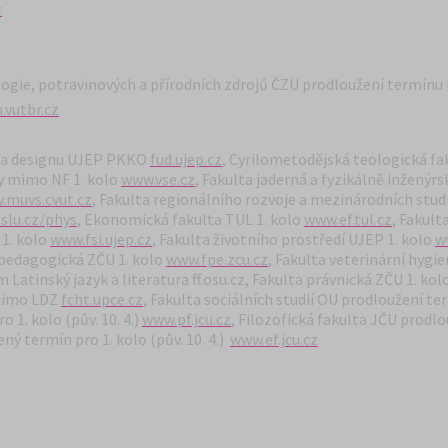
z
logie, potravinových a přírodních zdrojů ČZU prodloužení termínu 
vutbr.cz
í a designu UJEP PKKO
fud.ujep.cz
,
Cyrilometodějská teologická fa
ty mimo NF 1. kolo
www.vse.cz
, Fakulta jaderná a fyzikálně inženýr
.muvs.cvut.cz
,
Fakulta regionálního rozvoje a mezinárodních stud
slu.cz/phys
, Ekonomická fakulta TUL 1. kolo
www.ef.tul.cz
, Fakul
 1. kolo
www.fsi.ujep.cz
, Fakulta životního prostředí UJEP 1. kolo
w
 pedagogická ZČU 1. kolo
www.fpe.zcu.cz
, Fakulta veterinární hygie
Latinský jazyk a literatura ff.osu.cz, Fakulta právnická ZČU 1. kol
 mimo LDZ
fcht.upce.cz
, Fakulta sociálních studií OU prodloužení ter
 1. kolo (pův. 10. 4.)
www.pf.jcu.cz
, Filozofická fakulta JČU
prodlou
ný termín pro 1. kolo (pův. 10. 4.)
www.ef.jcu.cz