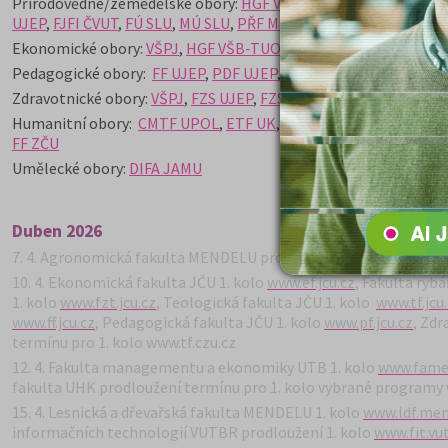
Přírodovědné/zemědělské obory:
HGF VŠB-TUO
,
FCHT VŠCHT,
F
UJEP
,
FJFI ČVUT
,
FÚ SLU
,
MÚ SLU
,
PŘF MU
,
FCHT UPCE
,
FVHE VE
Ekonomické obory:
VŠPJ
,
HGF VŠB-TUO
,
EF TUL
,
EKF VŠB-TUO
,
Pedagogické obory:
FF UJEP
,
PDF UJEP
,
FPHP TUL
FF UK
,
PŘF J
Zdravotnické obory:
VŠPJ
,
FZS UJEP
,
FZS TUL
,
FVHE VETUNI
Humanitní obory:
CMTF UPOL
,
ETF UK
,
FF UJEP
,
PDF UJEP
,
HTF
FF ZČU
Umělecké obory:
DIFA JAMU
Duben 2026
7. 4. Agronomická fakulta MENDELU prodloužení pro 1. kolo (pův. 
10. 4. Ekonomická fakulta JČU 1. kolo
www.ef.jcu.cz
, Fakulta ryb
1. kolo
www.fzt.jcu.cz
, Teologická fakulta JČU 1. kolo
www.tf.jcu
www.ff.jcu.cz
, Pedagogická fakulta JČU 1. kolo
www.pf.jcu.cz
, Zdr
termínu pro 1. kolo www.tf.czu.cz
12. 4. Fakulta managementu a ekonomiky UTB 1. kolo
www.fame.
fakulta UHK prodloužení termínu pro 1. kolo vybrané programy
15. 4. Lesnická a dřevařská fakulta MENDELU 1. kolo
www.ldf.men
informačních technologií VUTBR prodloužení 1. kolo
www.fit.vut