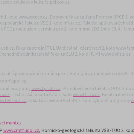
tace a edukace v kultuře
pdf.osu.cz
ch 1. kolo
www.vstecb.cz
, Dopravní fakulta Jana Pernera UPCE 1. k
spodářská fakulta VŠE 1. kolo
nf.vse.cz
, Fakulta aplikovaných vě
UPCE prodloužení termínu pro 1. kolo mimo LDZ (pův. 30. 4.) fcht.
utb.cz
, Fakulta strojní TUL Udržitelné inženýrství 2. kolo
www.fs.t
Obchodně podnikatelská fakulta SLU 2. kolo IP, MI
www.opf.slu.cz
U další prodloužení termínu pro 1. kolo (pův. prodlouženo do 20. 4
w.prf.upol.cz
vybrané programy
www.fpf.slu.cz
, Přírodovědecká fakulta OU 2. kolo
zu.cz
, Technická fakulta ČZU 2. kolo
www.tf.czu.
cz
, Fakulta elektro
w.fekt.vut.cz
,
Fakulta stavební VUTBR 2. kolo vybrané programy
w
ci.muni.cz
HP
www.cmtf.upol.cz
, Hornicko-geologická fakulta VŠB-TUO 2. kol