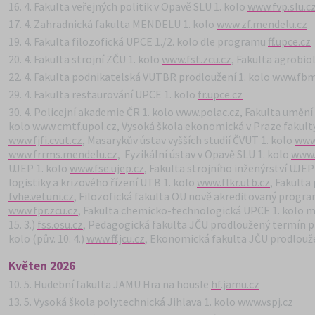
16. 4. Fakulta veřejných politik v Opavě SLU 1. kolo
www.fvp.slu.c
17. 4. Zahradnická fakulta MENDELU 1. kolo
www.zf.mendelu.cz
19. 4. Fakulta filozofická UPCE 1./2. kolo dle programu
ff.upce.cz
20. 4. Fakulta strojní ZČU 1. kolo
www.
fst.zcu.cz
, Fakulta agrobio
22. 4. Fakulta podnikatelská VUTBR prodloužení 1. kolo
www.fbm.
29. 4. Fakulta restaurování UPCE 1. kolo
fr.upce.cz
30. 4. Policejní akademie ČR 1. kolo
www.polac.cz
, Fakulta uměn
kolo
www.cmtf.upol.cz
, Vysoká škola ekonomická v Praze fakul
www.fjfi.cvut.cz
,
Masarykův ústav vyšších studií ČVUT 1. kolo
www
www.frrms.mendelu.cz
, Fyzikální ústav v Opavě SLU 1. kolo
www.
UJEP 1. kolo
www.fse.ujep.cz
, Fakulta strojního inženýrství UJEP
logistiky a krizového řízení UTB 1. kolo
www.flkr.utb.cz
, Fakulta
fvhe.vetuni.cz
, Filozofická fakulta OU nově akreditovaný program 
www.fpr.zcu.cz
, Fakulta chemicko-technologická UPCE 1. kolo
15. 3.)
fss.osu.cz
, Pedagogická fakulta JČU prodloužený termín pro
kolo (pův. 10. 4.)
www.ff.jcu.cz
,
Ekonomická fakulta JČU
prodlouže
Květen 2026
10. 5. Hudební fakulta JAMU Hra na housle
hf.jamu.cz
13. 5. Vysoká škola polytechnická Jihlava 1. kolo
www.vspj.cz