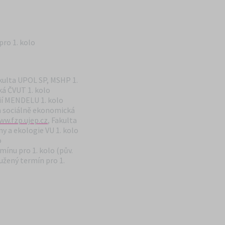
pro 1. kolo
kulta UPOL SP, MSHP 1.
ská ČVUT 1. kolo
ií MENDELU 1. kolo
ta sociálně ekonomická
ww.fzp.ujep.cz
, Fakulta
ny a ekologie VU 1. kolo
o
mínu pro 1. kolo (pův.
žený termín pro 1.