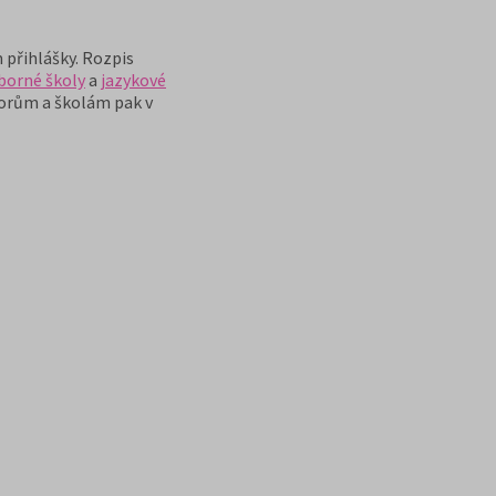
m přihlášky. Rozpis
dborné školy
a
jazykové
borům a školám pak v