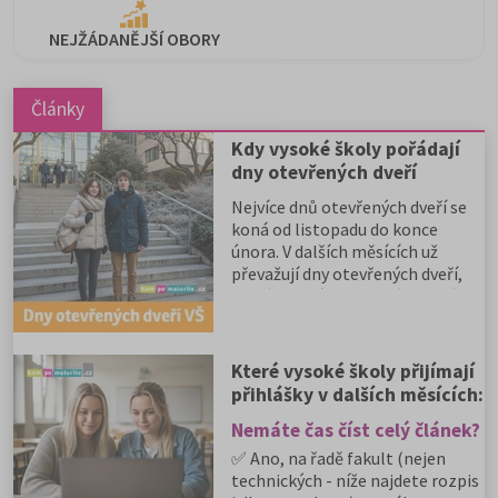
NEJŽÁDANĚJŠÍ OBORY
Články
Kdy vysoké školy pořádají
dny otevřených dveří
Nejvíce dnů otevřených dveří se
koná od listopadu do konce
února. V dalších měsících už
převažují dny otevřených dveří,
které konají soukromé vysoké
školy. Kam se zajdete podívat
letos?
Které vysoké školy přijímají
přihlášky v dalších měsících:
2. kola
Nemáte čas číst celý článek?
✅ Ano, na řadě fakult (nejen
technických - níže najdete rozpis