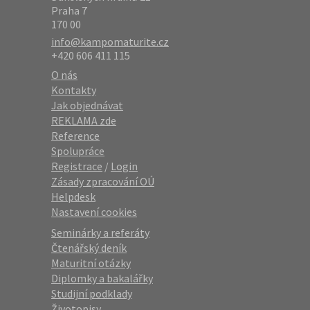
Praha 7
170 00
info@kampomaturite.cz
+420 606 411 115
O nás
Kontakty
Jak objednávat
REKLAMA zde
Reference
Spolupráce
Registrace
/
Login
Zásady zpracování OÚ
Helpdesk
Nastavení cookies
Seminárky a referáty
Čtenářský deník
Maturitní otázky
Diplomky a bakalářky
Studijní podklady
Životopisy