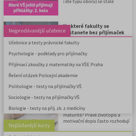
i dle typu oboru) se stále
Reklama
Reklama
můžete přihlásit.
✅ Další kola přijímacího řízení
běží po celé ČR.
✅ Některé školy přijímají
Na které fakulty se
Nejprodávanější učebnice
přihlášky i během léta.
dostanete bez přijímaček
✅ Rozpis podle jednotlivých
2026?
Aktualizováno o 2. kola a
Učebnice a testy právnické fakulty
škol najdete v příloze k článku.
přidáno řazení podle oborů.
V
✅ Níže uvádíme
Psychologie - podklady pro přijímačky
našem přehledu najdete ty
aktualizovaný přehled a další
fakulty veřejných VŠ, kde se
možnosti mimo veřejné VŠ.
Přijímací zkoušky z matematiky na VŠE Praha
alespoň na 1 program či obor
můžete dostat bez přijímací
Řešení otázek Policejní akademie
zkoušky, aniž byste o prominutí
přijímaček museli žádat.
Politologie - testy na přijímačky VŠ
Jak napsat životopis bez
praxe? Průvodce pro
Sociologie - testy na přijímačky VŠ
studenty
Hledáte brigádu při studiu, letní
Biologie - testy na přij. zk. z medicíny
práci nebo první zaměstnání po
maturitě? Právě životopis a
motivační dopis často rozhodují
Nejžádanější kurzy
o tom, zda vás zaměstnavatel
pozve na pohovor. Dobrá zpráva