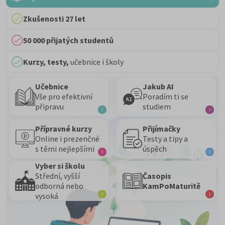
Zkušenosti 27 let
50 000 přijatých studentů
Kurzy, testy,
učebnice i školy
Učebnice
Jakub AI
Vše pro efektivní
Poradím ti se
připravu
studiem
Přípravné kurzy
Přijímačky
Online i prezenčné
Testy a tipy a
s těmi nejlepšími
úspěch
Vyber si školu
Střední, vyšší
Časopis
odborná nebo
KamPoMaturitě
vysoká