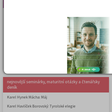
Nejčtenější články
Kdy vysoké školy pořádají dny otevřených dveří
Na které fakulty se dostanete bez přijímaček 2026?
Samostudium vs. přípravný kurz: Co opravdu funguje u
přijímaček na VŠ?
Prestiž a vnímání oborů ve společnosti
Rozcestník po maturitě: VŠ, VOŠ, práce, gap year i další
možnosti
Jak se dostat na nejžádanější obory vysokých škol
nejnovější seminárky, maturitní otázky a čtenářsky
deník
Karel Hynek Mácha: Máj
Karel Havlíček Borovský: Tyrolské elegie