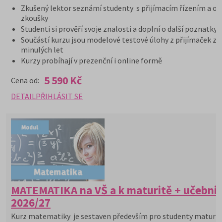
Zkušený lektor seznámí studenty s přijímacím řízením a or
zkoušky
Studenti si prověří svoje znalosti a doplní o další poznatky
Součástí kurzu jsou modelové testové úlohy z přijímaček z
minulých let
Kurzy probíhají v prezenční i online formě
5 590 Kč
Cena od:
DETAIL
PŘIHLÁSIT SE
MATEMATIKA na VŠ a k maturitě + učebni
2026/27
Kurz matematiky je sestaven především pro studenty maturit