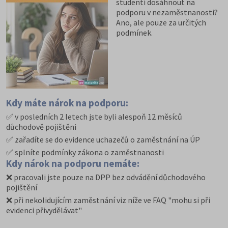
studenti dosáhnout na
podporu v nezaměstnanosti?
Ano, ale pouze za určitých
podmínek.
Kdy máte nárok na podporu:
✅ v posledních 2 letech jste byli alespoň 12 měsíců
důchodově pojištěni
✅ zařadíte se do evidence uchazečů o zaměstnání na ÚP
✅ splníte podmínky zákona o zaměstnanosti
Kdy nárok na podporu nemáte:
❌ pracovali jste pouze na DPP bez odvádění důchodového
pojištění
❌ při nekolidujícím zaměstnání viz níže ve FAQ "mohu si při
evidenci přivydělávat"