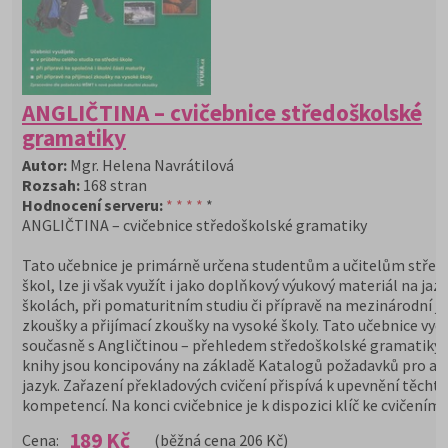
ANGLIČTINA – cvičebnice středoškolské
gramatiky
Autor:
Mgr. Helena Navrátilová
Rozsah:
168 stran
Hodnocení serveru:
* * * *
*
ANGLIČTINA – cvičebnice středoškolské gramatiky
Tato učebnice je primárně určena studentům a učitelům střed
škol, lze ji však využít i jako doplňkový výukový materiál na ja
školách, při pomaturitním studiu či přípravě na mezinárodní j
zkoušky a přijímací zkoušky na vysoké školy. Tato učebnice vyc
současně s Angličtinou – přehledem středoškolské gramatiky.
knihy jsou koncipovány na základě Katalogů požadavků pro an
jazyk. Zařazení překladových cvičení přispívá k upevnění těcht
kompetencí. Na konci cvičebnice je k dispozici klíč ke cvičením.
189 Kč
Cena:
(běžná cena 206 Kč)