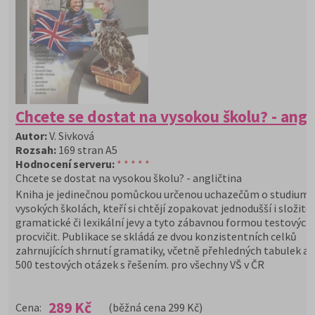
Chcete se dostat na vysokou školu? - angl
Autor:
V. Sivková
Rozsah:
169 stran A5
Hodnocení serveru:
* * * * *
Chcete se dostat na vysokou školu? - angličtina
Kniha je jedinečnou pomůckou určenou uchazečům o studium 
vysokých školách, kteří si chtějí zopakovat jednodušší i složitěj
gramatické či lexikální jevy a tyto zábavnou formou testových
procvičit. Publikace se skládá ze dvou konzistentních celků
zahrnujících shrnutí gramatiky, včetně přehledných tabulek a 
500 testových otázek s řešením. pro všechny VŠ v ČR
289 Kč
Cena:
(běžná cena 299 Kč)