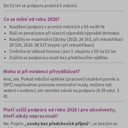
Do 52 let se podpora probírá 5 měsíců.
Co se mění od roku 2026?
Navýšení podpory v prvních měsících z 65 na 80 %
Ruší se penalizace při vlastní výpovědi/výpovědi dohodou
Navýšily se maximální částky (2025: 26 163, při rekvalifikaci
29 320, 2026: 38 537 stejné i při rekvalifikaci)
Změnila se věková hranice i pro 1. skupinu z 50 na 52 let
Zvýšila se podpora u osob bez předchozího výdělku
Mohu si při evidenci přivydělávat?
Ano, ale. Pokud měsíční výdělek (pracovní/služební poměr a
DPČ) nepřesáhne polovinu minimální mzdy, můžete být
vedeni v evidenci, ale nemáte nárok na podporu (§ 39 odst. 2
d).
Platí vyšší podpora od roku 2026 i pro absolventy,
kteří nikdy nepracovali?
Ne. Pojem
„osoby bez předchozích příjmů“
, se kterým se