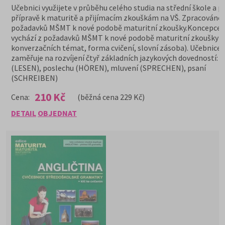
Učebnici využijete v průběhu celého studia na střední škole a př
přípravě k maturitě a přijímacím zkouškám na VŠ. Zpracováno 
požadavků MŠMT k nové podobě maturitní zkoušky.Koncepce 
vychází z požadavků MŠMT k nové podobě maturitní zkoušky (
konverzačních témat, forma cvičení, slovní zásoba). Učebnice 
zaměřuje na rozvíjení čtyř základních jazykových dovedností: č
(LESEN), poslechu (HÖREN), mluvení (SPRECHEN), psaní
(SCHREIBEN)
210 Kč
Cena:
(běžná cena 229 Kč)
DETAIL
OBJEDNAT