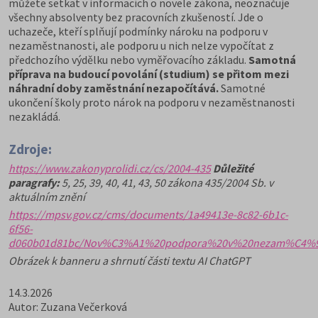
můžete setkat v informacích o novele zákona, neoznačuje
všechny absolventy bez pracovních zkušeností. Jde o
uchazeče, kteří splňují podmínky nároku na podporu v
nezaměstnanosti, ale podporu u nich nelze vypočítat z
předchozího výdělku nebo vyměřovacího základu.
Samotná
příprava na budoucí povolání (studium) se přitom mezi
náhradní doby zaměstnání nezapočítává.
Samotné
ukončení školy proto nárok na podporu v nezaměstnanosti
nezakládá.
Zdroje:
https://www.zakonyprolidi.cz/cs/2004-435
Důležité
paragrafy:
5, 25, 39, 40, 41, 43, 50 zákona 435/2004 Sb. v
aktuálním znění
https://mpsv.gov.cz/cms/documents/1a49413e-8c82-6b1c-
6f56-
d060b01d81bc/Nov%C3%A1%20podpora%20v%20nezam%C4%9B
Obrázek k banneru a shrnutí části textu AI ChatGPT
14.3.2026
Autor: Zuzana Večerková