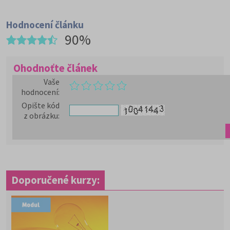
Hodnocení článku
90%
Ohodnoťte článek
Vaše
hodnocení
:
Opište kód
z obrázku
:
Doporučené kurzy: