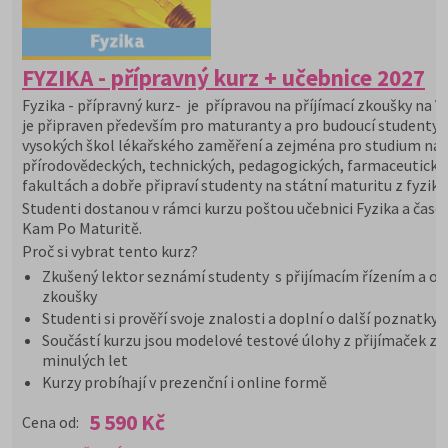
FYZIKA - přípravný kurz + učebnice 2027
Fyzika - přípravný kurz- je přípravou na příjímací zkoušky na V
je připraven především pro maturanty a pro budoucí studenty
vysokých škol lékařského zaměření a zejména pro studium na
přírodovědeckých, technických, pedagogických, farmaceutický
fakultách a dobře připraví studenty na státní maturitu z fyziky.
Studenti dostanou v rámci kurzu poštou učebnici Fyzika a časo
Kam Po Maturitě.
Proč si vybrat tento kurz?
Zkušený lektor seznámí studenty s přijímacím řízením a or
zkoušky
Studenti si prověří svoje znalosti a doplní o další poznatky
Součástí kurzu jsou modelové testové úlohy z přijímaček z
minulých let
Kurzy probíhají v prezenční i online formě
5 590 Kč
Cena od: