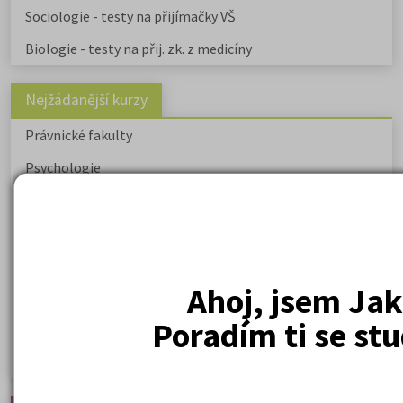
Sociologie - testy na přijímačky VŠ
Biologie - testy na přij. zk. z medicíny
Nejžádanější kurzy
Právnické fakulty
Psychologie
Lékařské fakulty, farmacie
Společenské a human. vědy
Ekonomické fakulty
Ahoj, jsem Jak
Žurnalistika
Poradím ti se st
Politologie a mezinár. vztahy
Policejní akademie