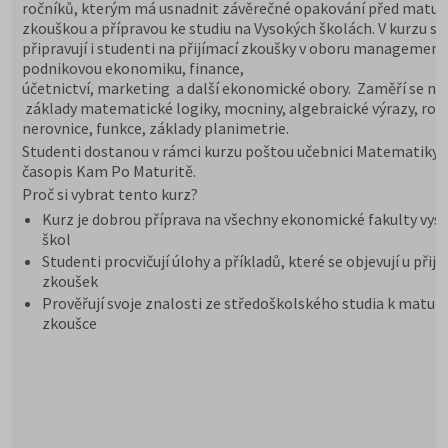
ročníků, kterým má usnadnit závěrečné opakování před maturi
zkouškou a přípravou ke studiu na Vysokých školách. V kurzu se
připravují i studenti na přijímací zkoušky v oboru management
podnikovou ekonomiku, finance,
účetnictví, marketing a další ekonomické obory. Zaměří se na
základy matematické logiky, mocniny, algebraické výrazy, rovn
nerovnice, funkce, základy planimetrie.
Studenti dostanou v rámci kurzu poštou učebnici Matematiky 
časopis Kam Po Maturitě.
Proč si vybrat tento kurz?
Kurz je dobrou příprava na všechny ekonomické fakulty vys
škol
Studenti procvičují úlohy a příkladů, které se objevují u přij
zkoušek
Prověřují svoje znalosti ze středoškolského studia k maturi
zkoušce