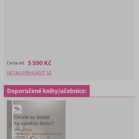
5 590 Kč
Cena od:
DETAIL
PŘIHLÁSIT SE
Doporučené knihy/učebnice: