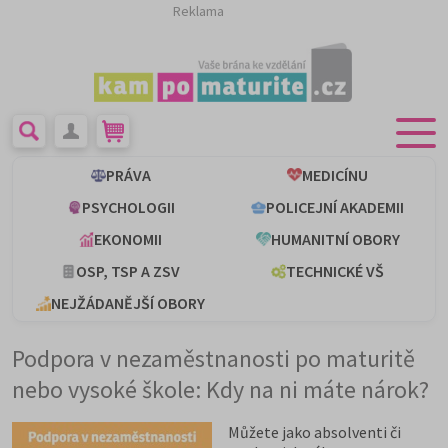
Reklama
PRÁVA
MEDICÍNU
PSYCHOLOGII
POLICEJNÍ AKADEMII
EKONOMII
HUMANITNÍ OBORY
OSP, TSP A ZSV
TECHNICKÉ VŠ
NEJŽÁDANĚJŠÍ OBORY
Podpora v nezaměstnanosti po maturitě
nebo vysoké škole: Kdy na ni máte nárok?
Můžete jako absolventi či