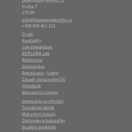
Dukelských hrdinů 21
Praha 7
170 00
info@kampomaturite.cz
+420 606 411 115
O nás
Kontakty
Jak objednávat
REKLAMA zde
Reference
Spolupráce
Registrace
/
Login
Zásady zpracování OÚ
Helpdesk
Nastavení cookies
Seminárky a referáty
Čtenářský deník
Maturitní otázky
Diplomky a bakalářky
Studijní podklady