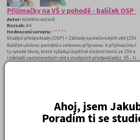
Přijímačky na VŠ v pohodě - balíček OSP +
Autor:
kolektiv autorů
Rozsah:
A4
Hodnocení serveru:
* * * * *
Studijní předpoklady (OSP) + Základy společenských věd (ZSV)
Balíček učebnic pomáhá s celkovou přípravou k přijímacímu ří
ty vysoké školy, které vyžadují úspěšné složení testů ze ZSV a 
(základů společenských věd a studijních předpokladů) . VŠ - fak
pro které jsou tyto testy pro přijetí studentů
ke studiu nezbytné. Fakulty pedagogické, filozofické, právnick
studií, humanitních studií, ekonomické, přírodovědecké, zdra
sociální, informatiky, strojní, elektrotechnické, architektury,
regionálního rozvoje, další.
Ahoj, jsem Jakub
669 Kč
Cena:
(běžná cena 679 Kč)
Poradím ti se stud
DETAIL
OBJEDNAT