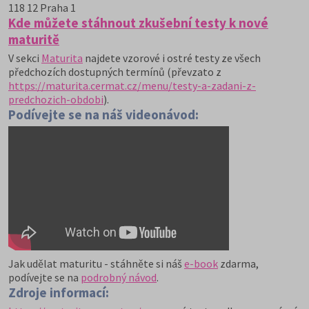
118 12 Praha 1
Kde můžete stáhnout zkušební testy k nové
maturitě
V sekci
Maturita
najdete vzorové i ostré testy ze všech
předchozích dostupných termínů (převzato z
https://maturita.cermat.cz/menu/testy-a-zadani-z-
predchozich-obdobi
).
Podívejte se na náš videonávod:
Jak udělat maturitu - stáhněte si náš
e-book
zdarma,
podívejte se na
podrobný návod
.
Zdroje informací: