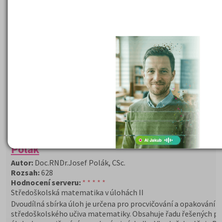
Středoškolská matematika v úlohách II. J
Polák
Autor:
Doc.RNDr.Josef Polák, CSc.
Rozsah:
628
Hodnocení serveru:
* * * * *
Středoškolská matematika v úlohách II
Dvoudílná sbírka úloh je určena pro procvičování a opakování 
středoškolského učiva matematiky. Obsahuje řadu řešených pří