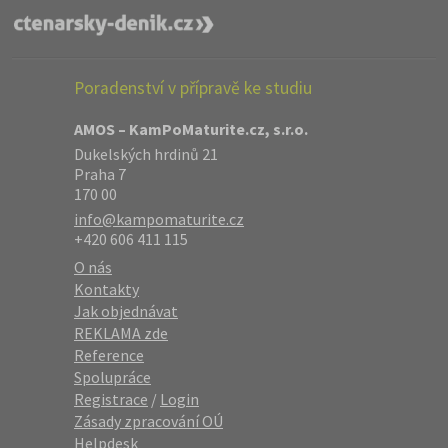
Poradenství v přípravě ke studiu
AMOS – KamPoMaturite.cz, s.r.o.
Dukelských hrdinů 21
Praha 7
170 00
info@kampomaturite.cz
+420 606 411 115
O nás
Kontakty
Jak objednávat
REKLAMA zde
Reference
Spolupráce
Registrace
/
Login
Zásady zpracování OÚ
Helpdesk