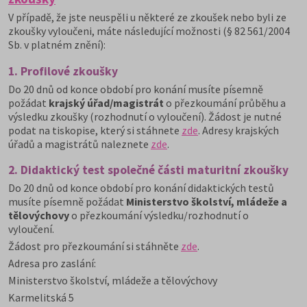
V případě, že jste neuspěli u některé ze zkoušek nebo byli ze
zkoušky vyloučeni, máte následující možnosti (§ 82 561/2004
Sb. v platném znění):
1. Profilové zkoušky
Do 20 dnů od konce období pro konání musíte písemně
požádat
krajský úřad/magistrát
o přezkoumání průběhu a
výsledku zkoušky (rozhodnutí o vyloučení). Žádost je nutné
podat na tiskopise, který si stáhnete
zde
. Adresy krajských
úřadů a magistrátů naleznete
zde
.
2. Didaktický test společné části maturitní zkoušky
Do 20 dnů od konce období pro konání didaktických testů
musíte písemně požádat
Ministerstvo školství, mládeže a
tělovýchovy
o přezkoumání výsledku/rozhodnutí o
vyloučení.
Žádost pro přezkoumání si stáhněte
zde
.
Adresa pro zaslání:
Ministerstvo školství, mládeže a tělovýchovy
Karmelitská 5