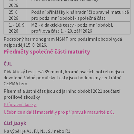
2026
25. 6.
Podání přihlášky k náhradní či opravné maturitě
2026
pro podzimní období - společná část.
1. - 10. 9.
MZ - didaktické testy - podzimní období,
2026
profilová část 1. - 20. září 2026
Podrobný harmonogram MŠMT pro podzimní období vydá
nejpozději 15. 8. 2026.
Předměty společné části maturity
ČJL
Didaktický test trvá 85 minut, kromě psacích potřeb nejsou
dovolené žádné pomůcky. Testy jsou hodnoceny centrálně
CERMATem.
Písemná a ústní část jsou od jarního období 2021 součástí
profilové zkoušky.
Přípravné kurzy
Učebnice a další materiály pro přípravu k maturitě z ČJ
Cizí jazyk
Na výběr je AJ, FJ, NJ, ŠJ nebo RJ.