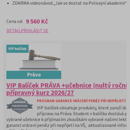
ZDARMA videonávod „Jak se dostat na Policejní akademii“
9 560 Kč
Cena od:
DETAIL
PŘIHLÁSIT SE
VIP Balíček PRÁVA +učebnice (nultý roční
přípravný kurz 2026/27
PROGRAM GARANCE VRÁCENÍ PENĚZ PŘI NEPŘIJETÍ N
VIP balíček obsahuje produkty, které zaručí do
přípravu na Práva. Student v balíčku dostává pe
vybrané učebnice k přijímacím zkouškám vybrané našimi lektor
garanci vrácení peněz při nepřijetí na VŠ, aktualizované infor