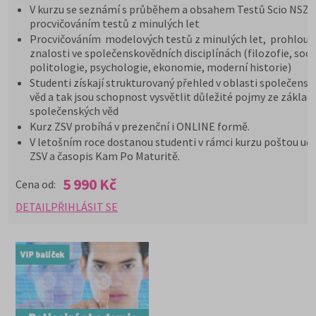
V kurzu se seznámí s průběhem a obsahem Testů Scio NSZ Z
procvičováním testů z minulých let
Procvičováním modelových testů z minulých let, prohloub
znalosti ve společenskovědních disciplínách (filozofie, soci
politologie, psychologie, ekonomie, moderní historie)
Studenti získají strukturovaný přehled v oblasti společensk
věd a tak jsou schopnost vysvětlit důležité pojmy ze základ
společenských věd
Kurz ZSV probíhá v prezenční i ONLINE formě.
V letošním roce dostanou studenti v rámci kurzu poštou uče
ZSV a časopis Kam Po Maturitě.
5 990 Kč
Cena od:
DETAIL
PŘIHLÁSIT SE