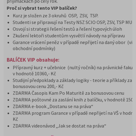
přijímačkách po celý rok.
Proč si vybrat tento VIP balíček?
Kurz je složen ze 3 okruhů OSP, ZSV, TSP.
Studenti se připravují na Testy NSZ SCIO OSP, ZSV, TSP MU
Osvojí si strategii řešení testů a řešení typových úloh
Zkušení lektoři studentům vysvětlí návody na přípravu
Garance vrácení peněz v případě nepřijetí na daný obor (viz
obchodní podmínky)
BALÍČEK VIP obsahuje:
Přípravný kurz + učebnice (nultý ročník) na právnické fakul
v hodnotě 10360,- Kč
Studijní předpoklady a základy logiky - teorie a příklady za
bonusovou cenu 200,- Kč
ZDARMA Časopis Kam Po Maturitě za bonusovou cenu
ZDARMA poštovné za zaslání knih z balíčku, v hodnotě 150 
ZDARMA e-book „Dostanu se na práva“
ZDARMA program Garance v případě nepřijetí na VŠ v hodno
Kč
ZDARMA videonávod „Jak se dostat na práva“