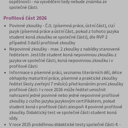
úspěšnosti - na vysvědčení tedy nebude známka ze
společné části.
Profilová část 2026
Povinné zkoušky - ČJL (písemná práce, ústní část), cizí
jazyk (písemná práce a ústní část, pokud z tohoto jazyka
student koná zkoušku ve společné části), dle RVP 2
případně 3 další profilové zkoušky
Nepovinné zkoušky - max. 2 zkoušky z nabídky stanovené
ředitelem. Jestliže student koná nepovinnou zkoušku z
jazyka ve společné části, koná nepovinnou zkoušku i v
profilové části
Informace o písemné práci, seznamu literárních děl, délce
obhajoby maturitní práce, písemné a praktické zkoušky
ředitel školy zveřejní 7 měsíců před konáním první zkoušky
profilové části. I v roce 2026 může ředitel umožnit
nahrazení jedné povinné nebo jedné nepovinné profilové
zkoušky z cizího jazyka jazykovým certifikátem, pokud
student koná v profilové části alespoň 4 povinné profilové
zkoušky. Didaktický test ve společné části student koná
vždy.
V roce 2025 proběhnou didaktické testy společné části 4. -