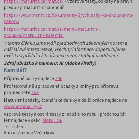
https://maturita.cermat.cz/
- vzorové testy, odkazy na právní
předpisy, maturitní kalendář
https://www.msmt.cz/dokumenty-3/vyhlasky-ke-skolskemu-
zakonu
https://maturita.cermat.cz/menu/maturitni-
zkouska/maturitni-kalendar
V tomto článku jsme vyšli z jednotlivých zákonných norem a
naší laické interpretace, všechny informace doporučujeme
ověřit na příslušných úřadech nebo studijním oddělení.
Zdroj obrázku k banneru:
AI (Adobe Firefly)
Kam dál?
Přípravné kurzy najdete
zde
Profesionálně zpracované otázky a knihy pro přípravu
prohlédněte
zde
Maturitní otázky, čtenářské deníky a další práce najdete na
www.Seminarky.cz
Vzorové testy a ostré testy z letošního roku i předchozích
let najdete v sekci
Maturita.
16.1.2026
Autor: Zuzana Večerková