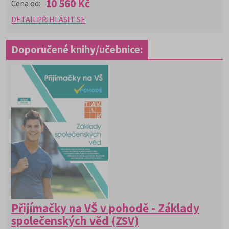
10 560 Kč
Cena od:
DETAIL
PŘIHLÁSIT SE
Doporučené knihy/učebnice:
Přijímačky na VŠ v pohodě - Základy
společenských věd (ZSV)