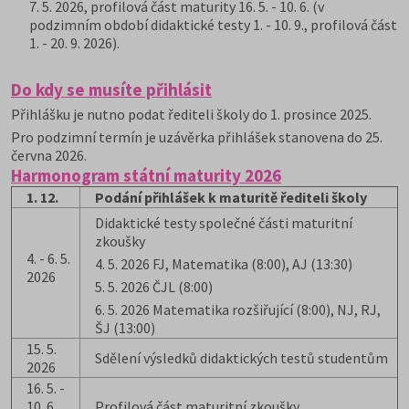
7. 5. 2026, profilová část maturity 16. 5. - 10. 6. (v
podzimním období didaktické testy 1. - 10. 9., profilová část
1. - 20. 9. 2026).
Do kdy se musíte přihlásit
Přihlášku je nutno podat řediteli školy do 1. prosince 2025.
Pro podzimní termín je uzávěrka přihlášek stanovena do 25.
června 2026.
Harmonogram státní maturity 2026
1. 12.
Podání přihlášek k maturitě řediteli školy
Didaktické testy společné části maturitní
zkoušky
4. - 6. 5.
4. 5. 2026 FJ, Matematika (8:00), AJ (13:30)
2026
5. 5. 2026 ČJL (8:00)
6. 5. 2026 Matematika rozšiřující (8:00), NJ, RJ,
ŠJ (13:00)
15. 5.
Sdělení výsledků didaktických testů studentům
2026
16. 5. -
10. 6.
Profilová část maturitní zkoušky