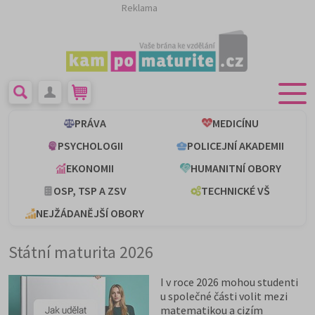
Reklama
PRÁVA
MEDICÍNU
PSYCHOLOGII
POLICEJNÍ AKADEMII
EKONOMII
HUMANITNÍ OBORY
OSP, TSP A ZSV
TECHNICKÉ VŠ
NEJŽÁDANĚJŠÍ OBORY
Státní maturita 2026
I v roce 2026 mohou studenti
u společné části volit mezi
matematikou a cizím