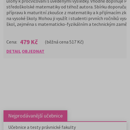
úlohy k procvičování s uvedenými výsledky. Vhodně doplňuje Př
středoškolské matematiky od téhož autora. Sbírku doporučuj
přípravu k maturitní zkoušce z matematiky a k přijímacím zk
na vysoké školy. Mohou ji využít i studenti prvních ročníků vyso
škol, zejména s matematicko-fyzikálním a technickým zaměř
479 Kč
Cena:
(běžná cena 517 Kč)
DETAIL
OBJEDNAT
Nejprodávanější učebnice
Učebnice a testy právnické fakulty