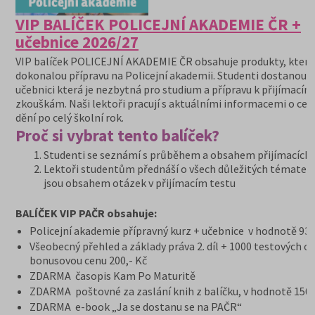
VIP BALÍČEK POLICEJNÍ AKADEMIE ČR +
učebnice 2026/27
VIP balíček POLICEJNÍ AKADEMIE ČR obsahuje produkty, které 
dokonalou přípravu na Policejní akademii. Studenti dostanou 
učebnici která je nezbytná pro studium a přípravu k přijímacím
zkouškám. Naši lektoři pracují s aktuálními informacemi o ce
dění po celý školní rok.
Proč si vybrat tento balíček?
Studenti se seznámí s průběhem a obsahem přijímacích
Lektoři studentům přednáší o všech důležitých tématech
jsou obsahem otázek v přijímacím testu
BALÍČEK VIP PAČR obsahuje:
Policejní akademie přípravný kurz + učebnice v hodnotě 936
Všeobecný přehled a základy práva 2. díl + 1000 testových o
bonusovou cenu 200,- Kč
ZDARMA časopis Kam Po Maturitě
ZDARMA poštovné za zaslání knih z balíčku, v hodnotě 150,
ZDARMA e-book „Ja se dostanu se na PAČR“