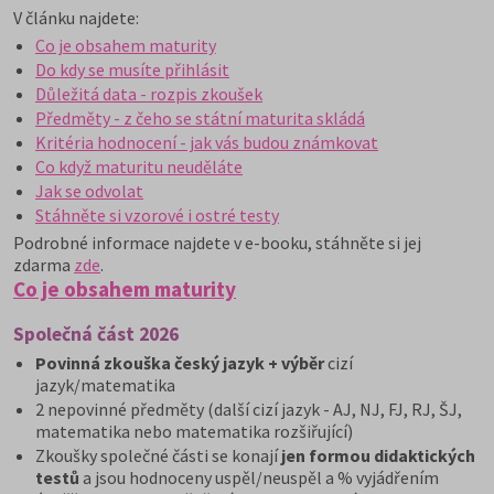
V článku najdete:
Co je obsahem maturity
Do kdy se musíte přihlásit
Důležitá data - rozpis zkoušek
Předměty - z čeho se státní maturita skládá
Kritéria hodnocení - jak vás budou známkovat
Co když maturitu neuděláte
Jak se odvolat
Stáhněte si vzorové i ostré testy
Podrobné informace najdete v e-booku, stáhněte si jej
zdarma
zde
.
Co je obsahem maturity
Společná část 2026
Povinná zkouška český jazyk + výběr
cizí
jazyk/matematika
2 nepovinné předměty (další cizí jazyk - AJ, NJ, FJ, RJ, ŠJ,
matematika nebo matematika rozšiřující)
Zkoušky společné části se konají
jen formou didaktických
testů
a jsou hodnoceny uspěl/neuspěl a % vyjádřením