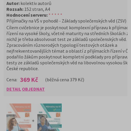
Autor:
kolektiv autorů
Rozsah:
152 stran, A4
Hodnocení serveru:
* * * * *
Přijímačky na VŠ v pohodě - Základy společenských věd (ZSV)
Cílem cvičebnice je poskytnout komplexní přípravu k přijímac
řízení na vysoké školy, včetně maturity na středních školách z
nichž je třeba absolvovat test ze základů společenských věd.
Zpracováním různorodých typologií testových otázek a
nejfrekventovanějších témat a oblastí z přijímacích řízení v ČR
podařilo žákům poskytnout kompletní podklady pro přípravu 
testy ze základů společenských věd na libovolnou vysokou škol
České republice.
369 Kč
Cena:
(běžná cena 379 Kč)
DETAIL
OBJEDNAT