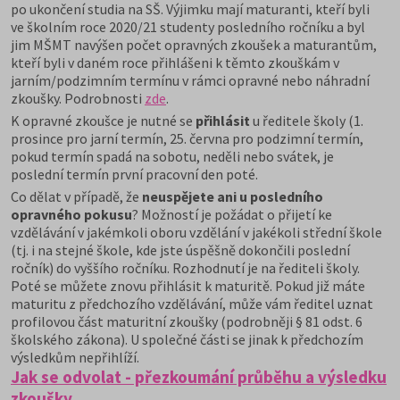
po ukončení studia na SŠ. Výjimku mají maturanti, kteří byli
ve školním roce 2020/21 studenty posledního ročníku a byl
jim MŠMT navýšen počet opravných zkoušek a maturantům,
kteří byli v daném roce přihlášeni k těmto zkouškám v
jarním/podzimním termínu v rámci opravné nebo náhradní
zkoušky. Podrobnosti
zde
.
K opravné zkoušce je nutné se
přihlásit
u ředitele školy (1.
prosince pro jarní termín, 25. června pro podzimní termín,
pokud termín spadá na sobotu, neděli nebo svátek, je
poslední termín první pracovní den poté.
Co dělat v případě, že
neuspějete ani u posledního
opravného pokusu
? Možností je požádat o přijetí ke
vzdělávání v jakémkoli oboru vzdělání v jakékoli střední škole
(tj. i na stejné škole, kde jste úspěšně dokončili poslední
ročník) do vyššího ročníku. Rozhodnutí je na řediteli školy.
Poté se můžete znovu přihlásit k maturitě. Pokud již máte
maturitu z předchozího vzdělávání, může vám ředitel uznat
profilovou část maturitní zkoušky (podrobněji § 81 odst. 6
školského zákona). U společné části se jinak k předchozím
výsledkům nepřihlíží.
Jak se odvolat - přezkoumání průběhu a výsledku
zkoušky