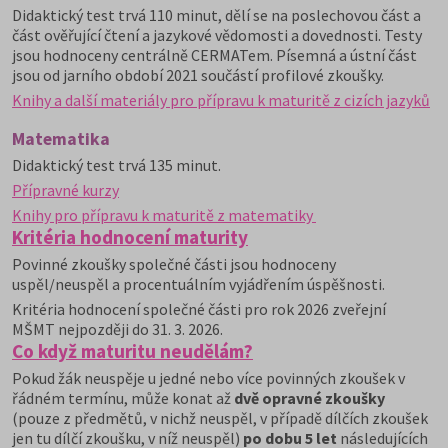
Didaktický test trvá 110 minut, dělí se na poslechovou část a
část ověřující čtení a jazykové vědomosti a dovednosti. Testy
jsou hodnoceny centrálně CERMATem. Písemná a ústní část
jsou od jarního období 2021 součástí profilové zkoušky.
Knihy a další materiály pro přípravu k maturitě z cizích jazyků
Matematika
Didaktický test trvá 135 minut.
Přípravné kurzy
Knihy pro přípravu k maturitě z matematiky
Kritéria hodnocení maturity
Povinné zkoušky společné části jsou hodnoceny
uspěl/neuspěl a procentuálním vyjádřením úspěšnosti.
Kritéria hodnocení společné části pro rok 2026 zveřejní
MŠMT nejpozději do 31. 3. 2026.
Co když maturitu neudělám?
Pokud žák neuspěje u jedné nebo více povinných zkoušek v
řádném termínu, může konat až
dvě opravné zkoušky
(pouze z předmětů, v nichž neuspěl, v případě dílčích zkoušek
jen tu dílčí zkoušku, v níž neuspěl)
po dobu 5 let
následujících