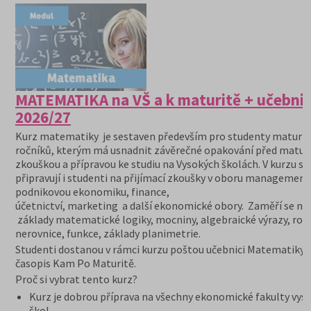
MATEMATIKA na VŠ a k maturitě + učebni
2026/27
Kurz matematiky je sestaven především pro studenty maturit
ročníků, kterým má usnadnit závěrečné opakování před maturi
zkouškou a přípravou ke studiu na Vysokých školách. V kurzu se
připravují i studenti na přijímací zkoušky v oboru management
podnikovou ekonomiku, finance,
účetnictví, marketing a další ekonomické obory. Zaměří se na
základy matematické logiky, mocniny, algebraické výrazy, rovn
nerovnice, funkce, základy planimetrie.
Studenti dostanou v rámci kurzu poštou učebnici Matematiky 
časopis Kam Po Maturitě.
Proč si vybrat tento kurz?
Kurz je dobrou příprava na všechny ekonomické fakulty vys
škol