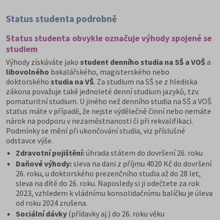
Status studenta podrobně
Status studenta obvykle označuje výhody spojené se
studiem
Výhody získáváte jako
student denního studia na SŠ a VOŠ
a
libovolného
bakalářského, magisterského nebo
doktorského
studia na VŠ
. Za studium na SŠ se z hlediska
zákona
považuje také jednoleté denní studium jazyků, tzv.
pomaturitní studium. U jiného než denního studia na SŠ a VOŠ
status máte v případě, že nejste výdělečně činní nebo nemáte
nárok na podporu v nezaměstnanosti či při rekvalifikaci.
Podmínky se mění při ukončování studia, viz příslušné
odstavce výše.
Zdravotní pojištění:
úhrada státem do dovršení 26. roku
Daňové výhody:
sleva na dani z příjmu 4020 Kč do dovršení
26. roku, u doktorského prezenčního studia až do 28 let,
sleva na dítě do 26. roku. Naposledy si ji odečtete za rok
2023, vzhledem k vládnímu konsolidačnímu balíčku je úleva
od roku 2024 zrušena.
Sociální dávky
(přídavky aj.) do 26. roku věku