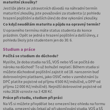
maturitní zkoušky?
Jestliže jdete ze zdravotních důvodů na náhradní termín
maturitní zkoušky, jste považováni za studenta (z pohledu
hrazení pojištění a dalších úlev) do dne vykonání zkoušky.
Co když neudělám maturitu a půjdu na opravný termín?
U opravného termínu máte status studenta do konce
prázdnin. Opět se jedná o hrazení pojištění a další úlevy, z
pohledu školy jste studentem jen do 30. 6.
Studium a práce
Počítá se studium do důchodu?
Myslíte, že doba studia na SŠ, VOŠ nebo VŠ se počítá do
nároku na důchod? To už bohužel neplatí. Během studia si
můžete důchodové pojištění zajistit od 18. narozenin buď
dobrovolnými platbami, jako OSVČ nebo v zaměstnání (u
DPČ platíte pojistné od příjmu 4 500 Kč/měsíčně, u DPP od
příjmu 12 000 Kč/měsíčně). Nejnižší dobrovolné pojistné od
roku 2026 vzroste na 3 428 Kč.
Práce při studiu, studium při práci
Na VŠ si můžete přivydělat bez omezení bez ohledu na formu
studia, omezení vás čekají až při ukončování studia. VOŠ a SŠ