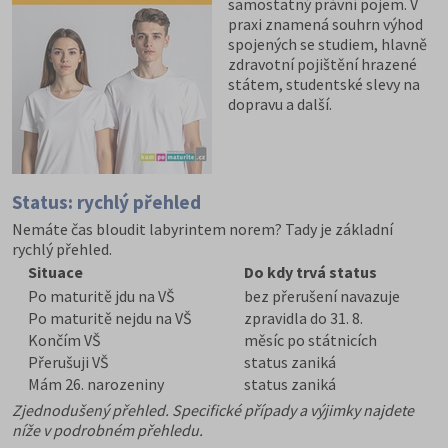
samostatný právní pojem. V
praxi znamená souhrn výhod
spojených se studiem, hlavně
zdravotní pojištění hrazené
státem, studentské slevy na
dopravu a další.
Status: rychlý přehled
Nemáte čas bloudit labyrintem norem? Tady je základní
rychlý přehled.
Situace
Do kdy trvá status
Po maturitě jdu na VŠ
bez přerušení navazuje
Po maturitě nejdu na VŠ
zpravidla do 31. 8.
Končím VŠ
měsíc po státnicích
Přerušuji VŠ
status zaniká
Mám 26. narozeniny
status zaniká
Zjednodušený přehled. Specifické případy a výjimky najdete
níže v podrobném přehledu.