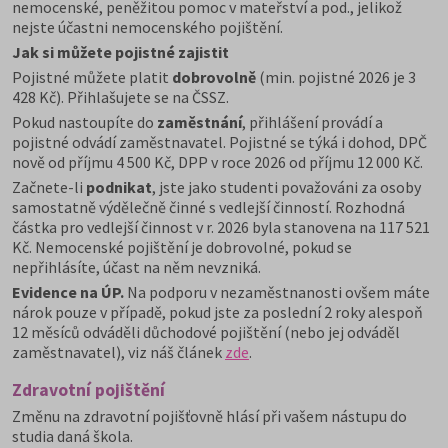
nemocenské, peněžitou pomoc v mateřství a pod., jelikož
nejste účastni nemocenského pojištění.
Jak si můžete pojistné zajistit
Pojistné můžete platit
dobrovolně
(min. pojistné 2026 je 3
428 Kč). Přihlašujete se na ČSSZ.
Pokud nastoupíte do
zaměstnání
, přihlášení provádí a
pojistné odvádí zaměstnavatel. Pojistné se týká i dohod, DPČ
nově od příjmu 4 500 Kč, DPP v roce 2026 od příjmu 12 000 Kč.
Začnete-li
podnikat
, jste jako studenti považováni za osoby
samostatně výdělečně činné s vedlejší činností. Rozhodná
částka pro vedlejší činnost v r. 2026 byla stanovena na 117 521
Kč. Nemocenské pojištění je dobrovolné, pokud se
nepřihlásíte, účast na něm nevzniká.
Evidence na ÚP.
Na podporu v nezaměstnanosti ovšem máte
nárok pouze v případě, pokud jste za poslední 2 roky alespoň
12 měsíců odváděli důchodové pojištění (nebo jej odváděl
zaměstnavatel), viz náš článek
zde
.
Zdravotní pojištění
Změnu na zdravotní pojišťovně hlásí při vašem nástupu do
studia daná škola.