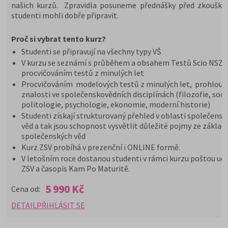
našich kurzů. Zpravidla posuneme přednášky před zkoušky,
studenti mohli dobře připravit.
Proč si vybrat tento kurz?
Studenti se připravují na všechny typy VŠ
V kurzu se seznámí s průběhem a obsahem Testů Scio NSZ Z
procvičováním testů z minulých let
Procvičováním modelových testů z minulých let, prohloub
znalosti ve společenskovědních disciplínách (filozofie, soci
politologie, psychologie, ekonomie, moderní historie)
Studenti získají strukturovaný přehled v oblasti společensk
věd a tak jsou schopnost vysvětlit důležité pojmy ze základ
společenských věd
Kurz ZSV probíhá v prezenční i ONLINE formě.
V letošním roce dostanou studenti v rámci kurzu poštou uče
ZSV a časopis Kam Po Maturitě.
5 990 Kč
Cena od:
DETAIL
PŘIHLÁSIT SE