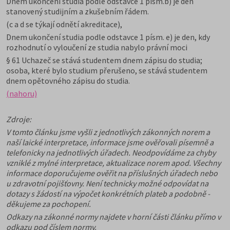
Dnem ukončení studia podle odstavce 1 písm.b) je den
stanovený studijním a zkušebním řádem.
(c a d se týkají odnětí akreditace),
Dnem ukončení studia podle odstavce 1 písm. e) je den, kdy
rozhodnutí o vyloučení ze studia nabylo právní moci
§ 61 Uchazeč se stává studentem dnem zápisu do studia;
osoba, které bylo studium přerušeno, se stává studentem
dnem opětovného zápisu do studia.
(nahoru)
Zdroje:
V tomto článku jsme vyšli z jednotlivých zákonných norem a
naší laické interpretace, informace jsme ověřovali písemně a
telefonicky na jednotlivých úřadech. Neodpovídáme za chyby
vzniklé z mylné interpretace, aktualizace norem apod. Všechny
informace doporučujeme ověřit na příslušných úřadech nebo
u zdravotní pojišťovny. Není technicky možné odpovídat na
dotazy s žádostí na výpočet konkrétních plateb a podobně -
děkujeme za pochopení.
Odkazy na zákonné normy najdete v horní části článku přímo v
odkazu pod číslem normy.