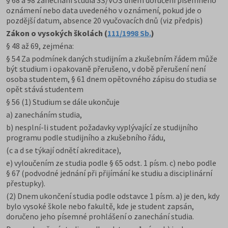
§ 68 a 98 zanechání studia SŠ/VOŠ dnem doručení písemného
oznámení nebo data uvedeného v oznámení, pokud jde o
pozdější datum, absence 20 vyučovacích dnů (viz předpis)
Zákon o vysokých školách (
111/1998 Sb.
)
§ 48 až 69, zejména:
§ 54 Za podmínek daných studijním a zkušebním řádem může
být studium i opakovaně přerušeno, v době přerušení není
osoba studentem, § 61 dnem opětovného zápisu do studia se
opět stává studentem
§ 56 (1) Studium se dále ukončuje
a) zanecháním studia,
b) nesplní-li student požadavky vyplývající ze studijního
programu podle studijního a zkušebního řádu,
(c a d se týkají odnětí akreditace),
e) vyloučením ze studia podle § 65 odst. 1 písm. c) nebo podle
§ 67 (podvodné jednání při přijímání ke studiu a disciplinární
přestupky).
(2) Dnem ukončení studia podle odstavce 1 písm. a) je den, kdy
bylo vysoké škole nebo fakultě, kde je student zapsán,
doručeno jeho písemné prohlášení o zanechání studia.