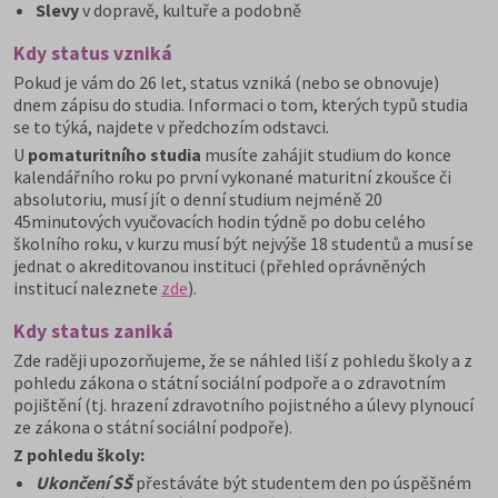
Slevy
v dopravě, kultuře a podobně
Kdy status vzniká
Pokud je vám do 26 let, status vzniká (nebo se obnovuje)
dnem zápisu do studia.
Informaci o tom, kterých typů studia
se to týká, najdete v předchozím odstavci.
U
pomaturitního studia
musíte
zahájit studium do konce
kalendářního roku po první vykonané maturitní zkoušce či
absolutoriu, musí jít o denní studium nejméně 20
45minutových vyučovacích hodin týdně po dobu celého
školního roku, v kurzu musí být nejvýše 18 studentů a musí se
jednat o akreditovanou instituci (přehled oprávněných
institucí naleznete
zde
).
Kdy status zaniká
Zde raději upozorňujeme, že se náhled liší z pohledu školy a z
pohledu zákona o státní sociální podpoře a o zdravotním
pojištění (tj. hrazení zdravotního pojistného a úlevy plynoucí
ze zákona o státní sociální podpoře).
Z pohledu školy:
Ukončení SŠ
přestáváte být studentem den po úspěšném