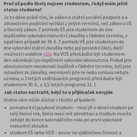
Proč už podle školy nejsem studentem, i když mám ještě
status studenta?
Je to dáno právě tím, že zákon o státní sociální podpoře a o
zdravotním pojištění vychází z jiných termínů, než zákon o VŠ
a školský zákon. Z pohledu SŠ jste studentem do dne
úspěšného vykonání maturitní zkoušky v řádném termínu, v
opačném případě do 30. 6. Z pohledu VŠ jste studentem do
dne vykonání státní zkoušky nebo její poslední části, další
možnosti uvádíme
níže
. Na VOŠ přestáváte být studentem
den následující po úspěšném vykonání absolutoria. Pokud jste
absolutorium nevykonali úspěšně v řádném termínu, byli jste
vyloučeni ze zkoušky, neomluvili jste se nebo omluva nebyla
uznána, u 3 letých vzdělávacích programů přestáváte být
studentem 30. 6., u 3,5 letých programů 31. 1.
Jak status neztratit, když to u přijímaček nevyjde
Status vám může zůstat v těchto případech:
pomaturitní jazykové studium – musí jít o denní studium po
celý školní rok, škola musí mít akreditaci a studium musíte
zahájit do konce kalendářního roku po první vykonané
maturitní zkoušce.
studium SŠ nebo VOŠ – pozor na výdělečnou činnost a