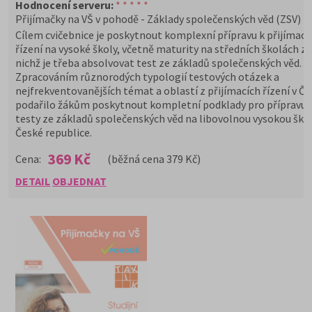
Hodnocení serveru:
* * * * *
Přijímačky na VŠ v pohodě - Základy společenských věd (ZSV)
Cílem cvičebnice je poskytnout komplexní přípravu k přijímac
řízení na vysoké školy, včetně maturity na středních školách z
nichž je třeba absolvovat test ze základů společenských věd.
Zpracováním různorodých typologií testových otázek a
nejfrekventovanějších témat a oblastí z přijímacích řízení v ČR
podařilo žákům poskytnout kompletní podklady pro přípravu 
testy ze základů společenských věd na libovolnou vysokou škol
České republice.
369 Kč
Cena:
(běžná cena 379 Kč)
DETAIL
OBJEDNAT