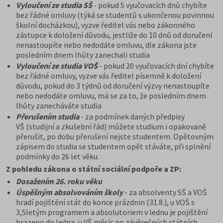
Vyloučení ze studia SŠ
- pokud 5 vyučovacích dnů chybíte
bez řádné omluvy (týká se studentů s ukončenou povinnou
školní docházkou), vyzve ředitel vás nebo zákonného
zástupce k doložení důvodu, jestliže do 10 dnů od doručení
nenastoupíte nebo nedodáte omluvu, dle zákona jste
posledním dnem lhůty zanechali studia
Vyloučení ze studia VOŠ
- pokud 20 vyučovacích dní chybíte
bez řádné omluvy, vyzve vás ředitel písemně k doložení
důvodu, pokud do 3 týdnů od doručení výzvy nenastoupíte
nebo nedodáte omluvu, má se za to, že posledním dnem
lhůty zanecháváte studia
Přerušením studia
- za podmínek daných předpisy
VŠ (studijní a zkušební řád) můžete studium i opakovaně
přerušit, po dobu přerušení nejste studentem. Opětovným
zápisem do studia se studentem opět stáváte, při splnění
podmínky do 26 let věku.
Z pohledu zákona o státní sociální podpoře a ZP:
Dosažením 26. roku věku
Úspěšným absolvováním školy
- za absolventy SŠ a VOŠ
hradí pojištění stát do konce prázdnin (31.8.), u VOŠ s
3,5letým programem a absolutoriem v lednu je pojištění
hrazeno do ledna, u VŠ měsíc po závěrečných státních