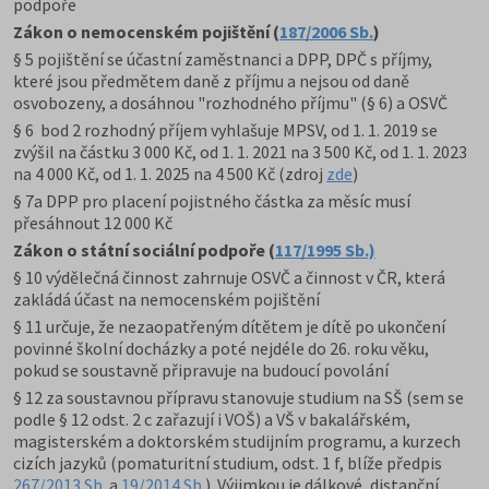
podpoře
Zákon o nemocenském pojištění
(
187/2006 Sb.
)
§ 5 pojištění se účastní zaměstnanci a DPP, DPČ s příjmy,
které jsou předmětem daně z příjmu a nejsou od daně
osvobozeny, a dosáhnou "rozhodného příjmu" (§ 6) a OSVČ
§ 6 bod 2 rozhodný příjem vyhlašuje MPSV, od 1. 1. 2019 se
zvýšil na částku 3 000 Kč, od 1. 1. 2021 na 3 500 Kč, od 1. 1. 2023
na 4 000 Kč, od 1. 1. 2025 na 4 500 Kč (zdroj
zde
)
§ 7a DPP pro placení pojistného částka za měsíc musí
přesáhnout 12 000 Kč
Zákon o státní sociální podpoře
(
117/1995 Sb.)
§ 10 výdělečná činnost zahrnuje OSVČ
a činnost v ČR, která
zakládá účast na nemocenském pojištění
§ 11 určuje, že nezaopatřeným dítětem je dítě po ukončení
povinné školní docházky a poté nejdéle do 26. roku věku,
pokud se soustavně připravuje na budoucí povolání
§ 12 za soustavnou přípravu stanovuje studium na SŠ (sem se
podle § 12 odst. 2 c zařazují i VOŠ) a VŠ v bakalářském,
magisterském a doktorském studijním programu, a kurzech
cizích jazyků (pomaturitní studium, odst. 1 f, blíže p
ředpis
267/2013 Sb.
a
19/2014 Sb.
). Výjimkou je dálkové, distanční,