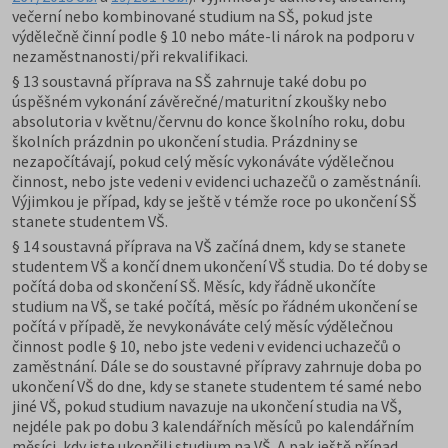
večerní nebo kombinované studium na SŠ, pokud jste
výdělečně činní podle § 10 nebo máte-li nárok na podporu v
nezaměstnanosti/při rekvalifikaci.
§ 13 soustavná příprava na SŠ zahrnuje také dobu po
úspěšném vykonání závěrečné/maturitní zkoušky nebo
absolutoria v květnu/červnu do konce školního roku, dobu
školních prázdnin po ukončení studia. Prázdniny se
nezapočítávají, pokud celý měsíc vykonáváte výdělečnou
činnost, nebo jste vedeni v evidenci uchazečů o zaměstnáníi.
Výjimkou je případ, kdy se ještě v témže roce po ukončení SŠ
stanete studentem VŠ.
§ 14 soustavná příprava na VŠ začíná dnem, kdy se stanete
studentem VŠ a končí dnem ukončení VŠ studia. Do té doby se
počítá doba od skončení SŠ. Měsíc, kdy řádně ukončíte
studium na VŠ, se také počítá, měsíc po řádném ukončení se
počítá v případě, že nevykonáváte celý měsíc výdělečnou
činnost podle § 10, nebo jste vedeni v evidenci uchazečů o
zaměstnání. Dále se do soustavné přípravy zahrnuje doba po
ukončení VŠ do dne, kdy se stanete studentem té samé nebo
jiné VŠ, pokud studium navazuje na ukončení studia na VŠ,
nejdéle pak po dobu 3 kalendářních měsíců po kalendářním
měsíci, kdy jste ukončili studium na VŠ. A pak ještě případ