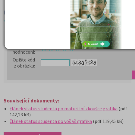
Hodnocení článku
98%
Ohodnoťte článek
Vaše
hodnocení
:
Opište kód
z obrázku
:
Související dokumenty:
článek status studenta po maturitní zkoušce grafika
(pdf
142,23 kB)
článek status studenta po voš vš grafika
(pdf 119,45 kB)