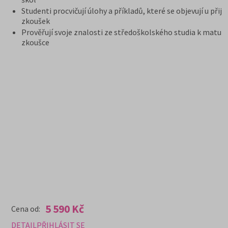
Studenti procvičují úlohy a příkladů, které se objevují u přij
zkoušek
Prověřují svoje znalosti ze středoškolského studia k maturi
zkoušce
5 590 Kč
Cena od:
DETAIL
PŘIHLÁSIT SE