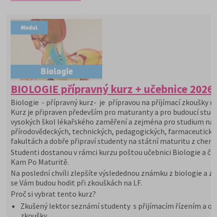
BIOLOGIE přípravný kurz + učebnice 2026
Biologie - přípravný kurz- je přípravou na příjímací zkoušky na
Kurz je připraven především pro maturanty a pro budoucí stu
vysokých škol lékařského zaměření a zejména pro studium na
přírodovědeckých, technických, pedagogických, farmaceutický
fakultách a dobře připraví studenty na státní maturitu z chemi
Studenti dostanou v rámci kurzu poštou učebnici Biologie a ča
Kam Po Maturitě.
Na poslední chvíli zlepšíte výsledednou známku z biologie a zn
se Vám budou hodit při zkouškách na LF.
Proč si vybrat tento kurz?
Zkušený lektor seznámí studenty s přijímacím řízením a or
zkoušky