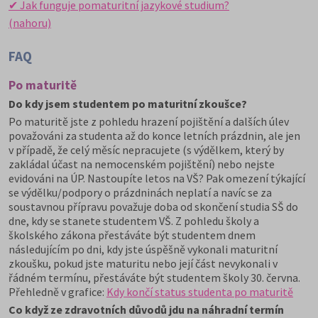
✔ Jak funguje pomaturitní jazykové studium?
(nahoru)
FAQ
Po maturitě
Do kdy jsem studentem po maturitní zkoušce?
Po maturitě jste z pohledu hrazení pojištění a dalších úlev
považováni za studenta až do konce letních prázdnin, ale jen
v případě, že celý měsíc nepracujete (s výdělkem, který by
zakládal účast na nemocenském pojištění) nebo nejste
evidováni na ÚP. Nastoupíte letos na VŠ? Pak omezení týkající
se výdělku/podpory o prázdninách neplatí a navíc se za
soustavnou přípravu považuje doba od skončení studia SŠ do
dne, kdy se stanete studentem VŠ. Z pohledu školy a
školského zákona přestáváte být studentem dnem
následujícím po dni, kdy jste úspěšně vykonali maturitní
zkoušku, pokud jste maturitu nebo její část nevykonali v
řádném termínu, přestáváte být studentem školy 30. června.
Přehledně v grafice:
Kdy končí status studenta po maturitě
Co když ze zdravotních důvodů jdu na náhradní termín