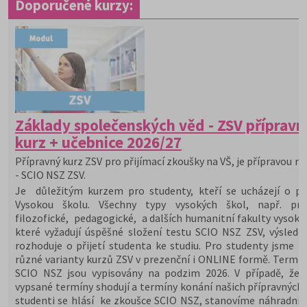
Doporučené kurzy:
Základy společenských věd - ZSV přípravn
kurz + učebnice 2026/27
Přípravný kurz ZSV pro přijímací zkoušky na VŠ, je přípravou na
- SCIO NSZ ZSV.
Je důležitým kurzem pro studenty, kteří se ucházejí o při
Vysokou školu. Všechny typy vysokých škol, např. prá
filozofické, pedagogické, a dalších humanitní fakulty vysoký
které vyžadují úspěšné složení testu SCIO NSZ ZSV, výslede
rozhoduje o přijetí studenta ke studiu. Pro studenty jsme př
různé varianty kurzů ZSV v prezenční i ONLINE formě. Termín
SCIO NSZ jsou vypisovány na podzim 2026. V případě, že 
vypsané termíny shodují a termíny konání našich přípravných 
studenti se hlásí ke zkoušce SCIO NSZ, stanovíme náhradní 