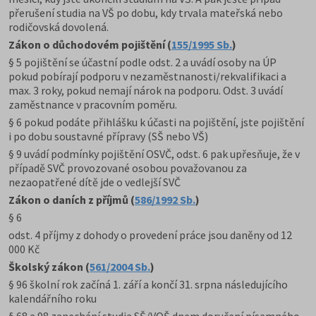
přerušení studia na VŠ po dobu, kdy trvala mateřská nebo
rodičovská dovolená.
Zákon o důchodovém pojištění
(
155/1995 Sb.
)
§ 5 pojištění se účastní podle odst. 2 a uvádí osoby na ÚP
pokud pobírají podporu v nezaměstnanosti/rekvalifikaci a
max. 3 roky, pokud nemají nárok na podporu. Odst. 3 uvádí
zaměstnance v pracovním poměru.
§ 6 pokud podáte přihlášku k účasti na pojištění, jste pojištění
i po dobu soustavné přípravy (SŠ nebo VŠ)
§ 9 uvádí podmínky pojištění OSVČ, odst. 6 pak upřesňuje, že v
případě SVČ provozované osobou považovanou za
nezaopatřené dítě jde o vedlejší SVČ
Zákon o daních z příjmů (
586/1992 Sb.
)
§ 6
odst. 4 příjmy z dohody o provedení práce jsou daněny od 12
000 Kč
Školský zákon (
561/2004 Sb.
)
§ 96 školní rok začíná 1. září a končí 31. srpna následujícího
kalendářního roku