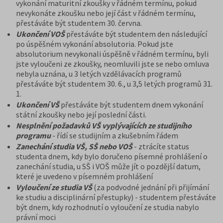
vykonání maturitní zkoušky v řádném termínu, pokud
nevykonáte zkoušku nebo její část v řádném termínu,
přestáváte být studentem 30. června.
Ukončení VOŠ
přestáváte být studentem den následující
po úspěšném vykonání absolutoria. Pokud jste
absolutorium nevykonali úspěšně v řádném termínu, byli
jste vyloučeni ze zkoušky, neomluvili jste se nebo omluva
nebyla uznána, u 3 letých vzdělávacích programů
přestáváte být studentem 30. 6., u 3,5 letých programů 31.
1.
Ukončení VŠ
přestáváte být studentem dnem vykonání
státní zkoušky nebo její poslední části.
Nesplnění požadavků VŠ vyplývajících ze studijního
programu
- řídí se studijním a zkušebním řádem
Zanechání studia VŠ, SŠ nebo VOŠ
- ztrácíte status
studenta dnem, kdy bylo doručeno písemné prohlášení o
zanechání studia, u SŠ i VOŠ může jít o pozdější datum,
které je uvedeno v písemném prohlášení
Vyloučení ze studia VŠ
(za podvodné jednání při přijímání
ke studiu a disciplinární přestupky) - studentem přestáváte
být dnem, kdy rozhodnutí o vyloučení ze studia nabylo
právní moci