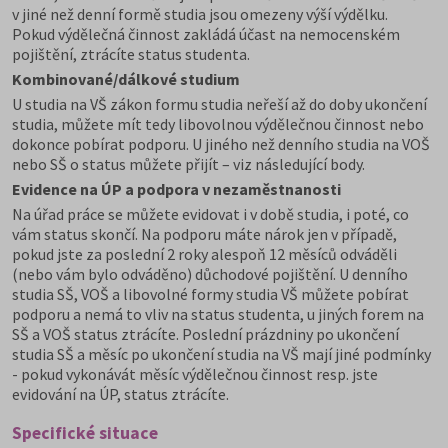
v jiné než denní formě studia jsou omezeny výší výdělku.
Pokud výdělečná činnost zakládá účast na nemocenském
pojištění, ztrácíte status studenta.
Kombinované/dálkové studium
U studia na VŠ zákon formu studia neřeší až do doby ukončení
studia, můžete mít tedy libovolnou výdělečnou činnost nebo
dokonce pobírat podporu. U jiného než denního studia na VOŠ
nebo SŠ o status můžete přijít – viz následující body.
Evidence na ÚP a podpora v nezaměstnanosti
Na úřad práce se můžete evidovat i v době studia, i poté, co
vám status skončí. Na podporu máte nárok jen v případě,
pokud jste za poslední 2 roky alespoň 12 měsíců odváděli
(nebo vám bylo odváděno) důchodové pojištění. U denního
studia SŠ, VOŠ a libovolné formy studia VŠ můžete pobírat
podporu a nemá to vliv na status studenta, u jiných forem na
SŠ a VOŠ status ztrácíte. Poslední prázdniny po ukončení
studia SŠ a měsíc po ukončení studia na VŠ mají jiné podmínky
- pokud vykonávát měsíc výdělečnou činnost resp. jste
evidování na ÚP, status ztrácíte.
Specifické situace