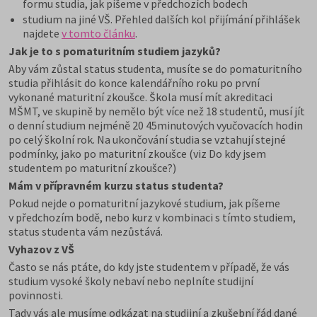
formu studia, jak píšeme v předchozích bodech
studium na jiné VŠ. Přehled dalších kol přijímání přihlášek
najdete
v tomto článku
.
Jak je to s pomaturitním studiem jazyků?
Aby vám zůstal status studenta, musíte se do pomaturitního
studia přihlásit do konce kalendářního roku po první
vykonané maturitní zkoušce. Škola musí mít akreditaci
MŠMT, ve skupině by nemělo být více než 18 studentů, musí jít
o denní studium nejméně 20 45minutových vyučovacích hodin
po celý školní rok. Na ukončování studia se vztahují stejné
podmínky, jako po maturitní zkoušce (viz Do kdy jsem
studentem po maturitní zkoušce?)
Mám v přípravném kurzu status studenta?
Pokud nejde o pomaturitní jazykové studium, jak píšeme
v předchozím bodě, nebo kurz v kombinaci s tímto studiem,
status studenta vám nezůstává.
Vyhazov z VŠ
Často se nás ptáte, do kdy jste studentem v případě, že vás
studium vysoké školy nebaví nebo neplníte studijní
povinnosti.
Tady vás ale musíme odkázat na studijní a zkušební řád dané