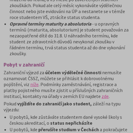
zkouškách. Pokud ale celý měsíc vykonáváte výdělečnou
činnost nebo jste evidováni na ÚP a nestanete se v témže
roce studentem VŠ, ztrácíte status studenta.
Opravné termíny maturity a absolutoria
- u opravných
termínů (maturita, absolutorium) je student považován za
nezaopatřené dítě do 31.8. U náhradního termínu, kde
student ze zdravotních důvodů nevykonal zkoušku v
řádném termínu, trvá status studenta až do dne vykonání
zkoušky.
Pobyt v zahraničí
Zahraniční výjezd za
účelem výdělečné činnosti
nemusíte
oznamovat ČSSZ, můžete se přihlásit k dobrovolnému
pojištění, viz
níže
. Podmínky zaměstnávání, registrace a
platby pojistného musíte zjistit u příslušných zahraničních
institucí, kontakty na úřady v zemích EU najdete
zde
.
Pokud
vyjíždíte do zahraničí jako student,
záleží na typu
výjezdu:
U pobytů, kde zůstáváte studentem dané vysoké školy s
českou akreditací, o
status nepřicházíte
U pobytů, kde
přerušíte studium v Čechách
a pokračujete