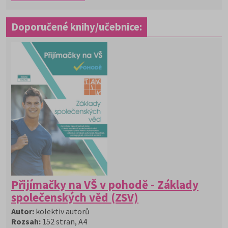
Doporučené knihy/učebnice:
Přijímačky na VŠ v pohodě - Základy
společenských věd (ZSV)
Autor:
kolektiv autorů
Rozsah:
152 stran, A4