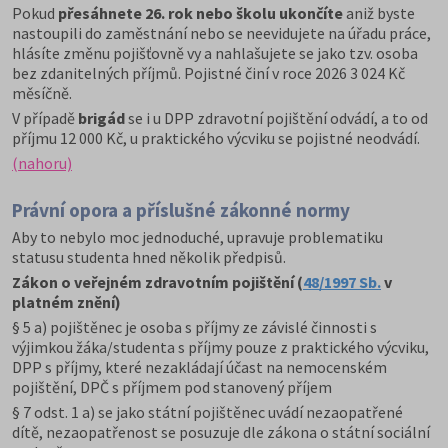
Pokud
přesáhnete 26. rok nebo školu ukončíte
aniž byste
nastoupili do zaměstnání nebo se neevidujete na úřadu práce,
hlásíte změnu pojišťovně vy a nahlašujete se jako tzv. osoba
bez zdanitelných příjmů. Pojistné činí v roce 2026 3 024 Kč
měsíčně.
V případě
brigád
se i u DPP zdravotní pojištění odvádí, a to od
příjmu 12 000 Kč, u praktického výcviku se pojistné neodvádí.
(nahoru)
Právní opora a příslušné zákonné normy
Aby to nebylo moc jednoduché, upravuje problematiku
statusu studenta hned několik předpisů.
Zákon o veřejném zdravotním pojištění
(
48/1997 Sb.
v
platném znění
)
§ 5 a) pojištěnec je osoba s příjmy ze závislé činnosti s
výjimkou žáka/studenta s příjmy pouze z praktického výcviku,
DPP s příjmy, které nezakládají účast na nemocenském
pojištění, DPČ s příjmem pod stanovený příjem
§ 7 odst. 1 a) se jako státní pojištěnec uvádí nezaopatřené
dítě, nezaopatřenost se posuzuje dle zákona o státní sociální