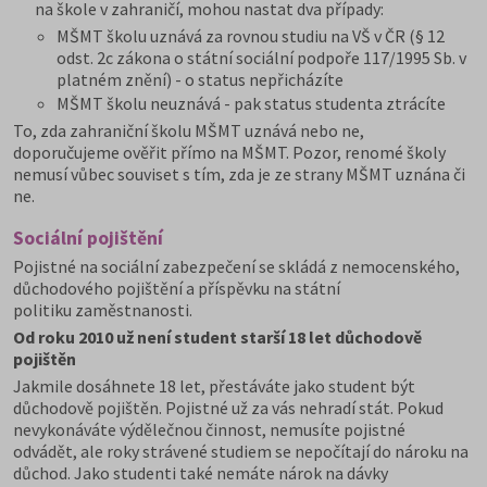
na škole v zahraničí, mohou nastat dva případy:
MŠMT školu uznává za rovnou studiu na VŠ v ČR (§ 12
odst. 2c zákona o státní sociální podpoře 117/1995 Sb. v
platném znění) - o status nepřicházíte
MŠMT školu neuznává - pak status studenta ztrácíte
To, zda zahraniční školu MŠMT uznává nebo ne,
doporučujeme ověřit přímo na MŠMT. Pozor, renomé školy
nemusí vůbec souviset s tím, zda je ze strany MŠMT uznána či
ne.
Sociální pojištění
Pojistné na sociální zabezpečení se skládá z nemocenského,
důchodového pojištění a příspěvku na státní
politiku zaměstnanosti.
Od roku 2010 už není student starší 18 let důchodově
pojištěn
Jakmile dosáhnete 18 let, přestáváte jako student být
důchodově pojištěn. Pojistné už za vás nehradí stát. Pokud
nevykonáváte výdělečnou činnost, nemusíte pojistné
odvádět, ale roky strávené studiem se nepočítají do nároku na
důchod. Jako studenti také nemáte nárok na dávky