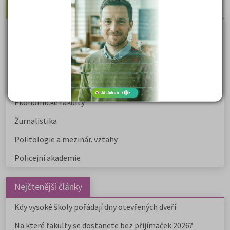
Nejžádanější kurzy
Právnické fakulty
Psychologie
Lékařské fakulty, farmacie
Společenské a human. vědy
Ekonomické fakulty
Žurnalistika
Politologie a mezinár. vztahy
Policejní akademie
Nejčtenější články
Kdy vysoké školy pořádají dny otevřených dveří
Na které fakulty se dostanete bez přijímaček 2026?