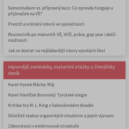
Samostudium vs. přípravný kurz: Co opravdu funguje u
přijímaček na VŠ?
Prestiž a vnímání oborů ve společnosti
Rozcestník po maturitě: VŠ, VOŠ, práce, gap year i další
možnosti
Jak se dostat na nejžádanější obory vysokých škol
nejnovější seminárky, maturitní otázky a čtenářsky
deník
Karel Hynek Mácha: Máj
Karel Havlíček Borovský: Tyrolské elegie
Kritika hry M. L. King v Salesiánském divadle
Důležité reakce organických sloučenin a jejich význam
Zákonitosti v elektronové struktuře