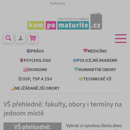
Reklama
PRÁVA
MEDICÍNU
PSYCHOLOGII
POLICEJNÍ AKADEMII
EKONOMII
HUMANITNÍ OBORY
OSP, TSP A ZSV
TECHNICKÉ VŠ
NEJŽÁDANĚJŠÍ OBORY
VŠ přehledně: fakulty, obory i termíny na
jednom místě
Vybrat si vysokou školu dnes