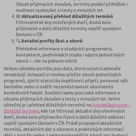
Obsah přijímacích zkoušek, termíny podání přihlášek i
možnost vyzkoušet si testy z minulých let.
📅
Aktualizovaný přehled důležitých termínů
Filtrovatelné dny otevřených dveří, druhá kola
přijímaček a další důležité termíny napříč vysokými
školami v ČR.
🔍
Detailní profily škol a oborů
Přehledné informace o studijních programech,
kontaktech, podmínkách studia i náplni jednotlivých
oborů — vše na jednom místě.
Velkou výhodou portálu jsou data, která ostatní adresáře
nenabízejí. Uchazeči si mohou přečíst obsah jednotlivých
programů, zjistit statistiky úspěšnosti přijetí, porovnat výši
školného nebo si ověřit nezaměstnanost absolventů
konkrétních fakult. Součástí webu jsou také informace o
obsahu přijímacích zkoušek a testy z minulých let. Velmi
užitečný je i přehled důležitých termínů na
VysokeSkoly.com –
Důležité termíny
, kde lze filtrovat aktuální dny otevřených
dveří, druhá kola přijímacího řízení a další důležité události
napříč vysokými školami v ČR. Právě propojení aktuálních
termínů, detailních dat o oborech a praktických informací
dělá z portálu jeden z nejkomplexnějších zdrojů pro budoucí