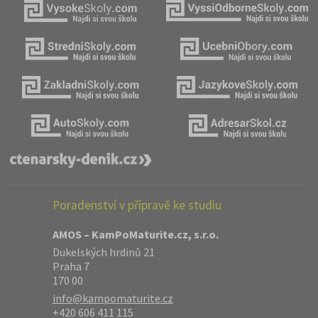
Poradenství v přípravě ke studiu
AMOS – KamPoMaturite.cz, s.r.o.
Dukelských hrdinů 21
Praha 7
170 00
info@kampomaturite.cz
+420 606 411 115