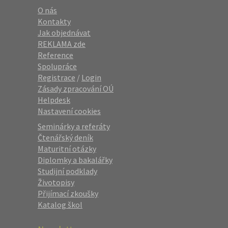
O nás
Kontakty
Jak objednávat
REKLAMA zde
Reference
Spolupráce
Registrace
/
Login
Zásady zpracování OÚ
Helpdesk
Nastavení cookies
Seminárky a referáty
Čtenářský deník
Maturitní otázky
Diplomky a bakalářky
Studijní podklady
Životopisy
Přijímací zkoušky
Katalog škol