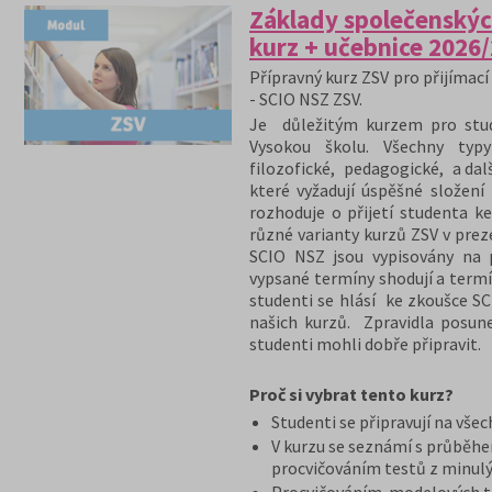
Základy společenskýc
kurz + učebnice 2026
Přípravný kurz ZSV pro přijímací 
- SCIO NSZ ZSV.
Je důležitým kurzem pro stude
Vysokou školu. Všechny typy
filozofické, pedagogické, a dal
které vyžadují úspěšné složení
rozhoduje o přijetí studenta ke
různé varianty kurzů ZSV v pre
SCIO NSZ jsou vypisovány na 
vypsané termíny shodují a termí
studenti se hlásí ke zkoušce S
našich kurzů. Zpravidla posun
studenti mohli dobře připravit.
Proč si vybrat tento kurz?
Studenti se připravují na vše
V kurzu se seznámí s průběh
procvičováním testů z minulý