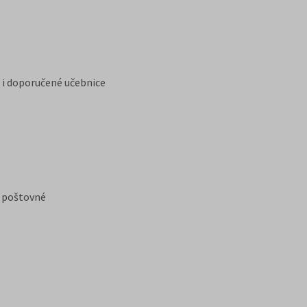
ků i doporučené učebnice
a poštovné