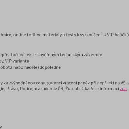
ebnice, online i offline materiály a testy k vyzkoušení. U VIP balíč
 nepředtočené lekce s ověřeným technickým zázemím
ty, VIP varianta
(sobota nebo neděle) dopoledne
y za zvýhodněnou cenu, garanci vrácení peněz při nepřijetí na VŠ 
ie, Právo, Policejní akademie ČR, Žurnalistika. Více informací
zde
.
y