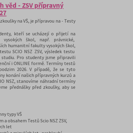
h věd - ZSV přípravný
/27
zkoušky na VŠ, je přípravou na - Testy
nty, kteří se ucházejí o přijetí na
 vysokých škol, např. právnické,
ších humanitní fakulty vysokých škol,
 testu SCIO NSZ ZSV, výsledek testu
 studiu. Pro studenty jsme připravili
zenční i ONLINE formě. Termíny testů
podzim 2026. V případě, že se tyto
ny konání našich přípravných kurzů a
CIO NSZ, stanovíme náhradní termíny
eme přednášky před zkoušky, aby se
chny typy VŠ
em a obsahem Testů Scio NSZ ZSV,
ch let