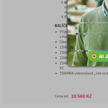
Dle našich obchodních p
ročníků poskytujeme garanc
na daný obor
Program GARANCE je pro
BALÍČEK VIP obsahuje:
Přípravný kurz + učebnice (nu
v hodnotě 10360,- Kč
Obecná biologie 558 řešenýc
ZDARMA Časopisy Kam Po Ma
ZDARMA poštovné za zaslání k
ZDARMA e-book „Dostanu se 
ZDARMA program Garance v pří
Kč
ZDARMA videonávod „Jak se d
10 560 Kč
Cena od: