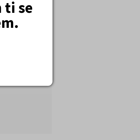
ti se
em.