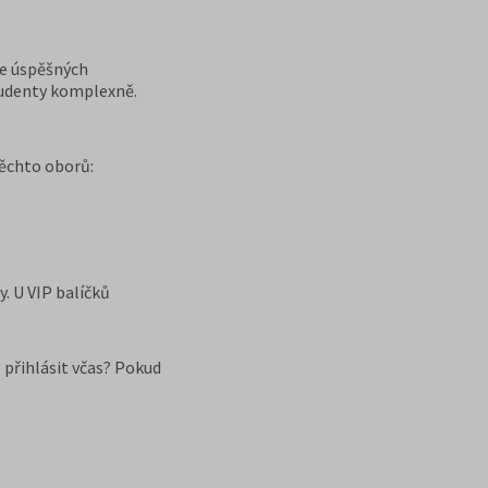
ce úspěšných
studenty komplexně.
těchto oborů:
. U VIP balíčků
 přihlásit včas? Pokud