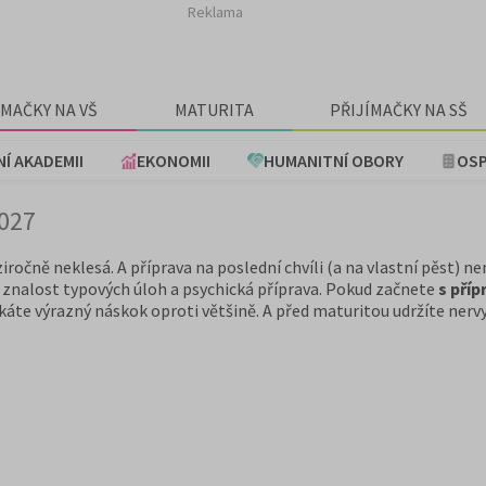
Reklama
ÍMAČKY NA VŠ
MATURITA
PŘIJÍMAČKY NA SŠ
NÍ AKADEMII
EKONOMII
HUMANITNÍ OBORY
OSP
2027
iročně neklesá. A příprava na poslední chvíli (a na vlastní pěst) ne
, znalost typových úloh a psychická příprava. Pokud začnete
s příp
áte výrazný náskok oproti většině. A před maturitou udržíte nervy 