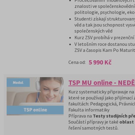
Procvičováním modelových te
znalosti ve společenskovědníc
politologie, psychologie, ek
Studenti získají strukturovan
věd a tak jsou schopnost vysv
společenských věd
Kurz ZSV probíhá v prezenční
V letošním roce dostanou stu
ZSV a časopis Kam Po Maturit
5 990 Kč
Cena od:
TSP MU online - NEDĚ
Kurz systematicky připravuje na
které se používají jako přijímací
fakultách: Pedagogická, Právnic
Fakulta informatiky
Příprava na
Testy studijních p
Součástí přípravy je také
oblast
řešení samotných testů.