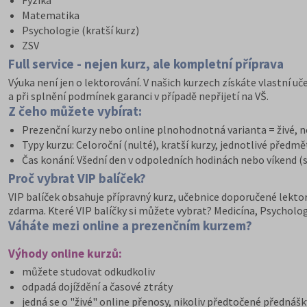
Fyzika
Matematika
Psychologie (kratší kurz)
ZSV
Full service - nejen kurz, ale kompletní příprava
Výuka není jen o lektorování. V našich kurzech získáte vlastní uč
a při splnění podmínek garanci v případě nepřijetí na VŠ.
Z čeho můžete vybírat:
Prezenční kurzy nebo online plnohodnotná varianta = živé,
Typy kurzu: Celoroční (nulté), kratší kurzy, jednotlivé předmě
Čas konání: Všední den v odpoledních hodinách nebo víkend 
Proč vybrat VIP balíček?
VIP balíček obsahuje přípravný kurz, učebnice doporučené lektor
zdarma. Které VIP balíčky si můžete vybrat? Medicína, Psycholog
Váháte mezi online a prezenčním kurzem?
Výhody online kurzů:
můžete studovat odkudkoliv
odpadá dojíždění a časové ztráty
jedná se o "živé" online přenosy, nikoliv předtočené přednášk