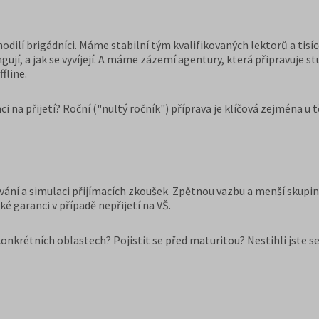
odilí brigádníci. Máme stabilní tým kvalifikovaných lektorů a tisí
gují, a jak se vyvíjejí. A máme zázemí agentury, která připravuje 
fline.
 na přijetí? Roční ("nultý ročník") příprava je klíčová zejména u 
ání a simulaci přijímacích zkoušek. Zpětnou vazbu a menší skupiny
é garanci v případě nepřijetí na VŠ.
onkrétních oblastech? Pojistit se před maturitou? Nestihli jste se