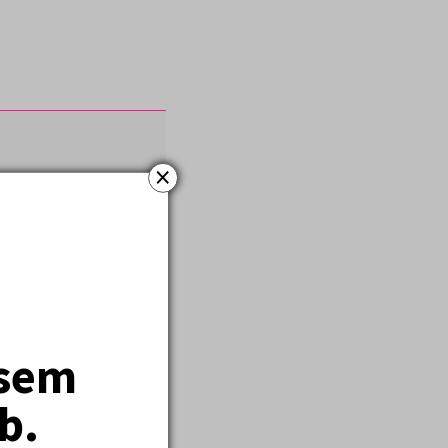
×
jsem
b.