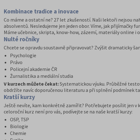
Kombinace tradice a inovace
Co máme a ostatní ne? 27 let zkušeností. Naši lektoři nejsou nah
absolventů. Nesledujeme jen jeden obor. Víme, jak přijímačky fun
Máme učebnice, skripta, know-how, zázemí, materiály online i of
Nulté ročníky
Chcete se opravdu soustavně připravovat? Zvýšit dramaticky šanci
Psychologie
Právo
Policejní akademie ČR
Žurnalistika a mediální studia
V kurzech můžete čekat:
Systematickou výuku. Průběžné testov
obdržíte navíc doporučenou literaturu a při splnění podmínek tak
Kratší kurzy
Ještě nevíte, kam konkrétně zamířit? Potřebujete posílit jen v k
celoroční kurz není pro vás, podívejte se na naše kratší kurzy:
OSP, TSP
Biologie
Chemie