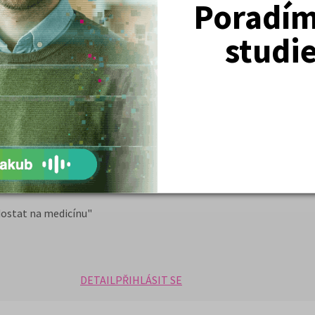
Poradím 
odmínek –
u nultých
i vrácení peněz v případě nepřijetí
studi
 studenty významným bonusem
ltý ročník) na lékařské fakulty
h otázek za bonusovou cenu 200,- Kč
turitě
nih z balíčku, v hodnotě 150 Kč
na medicínu"
padě nepřijetí na VŠ v hodnotě 500,-
ostat na medicínu"
DETAIL
PŘIHLÁSIT SE