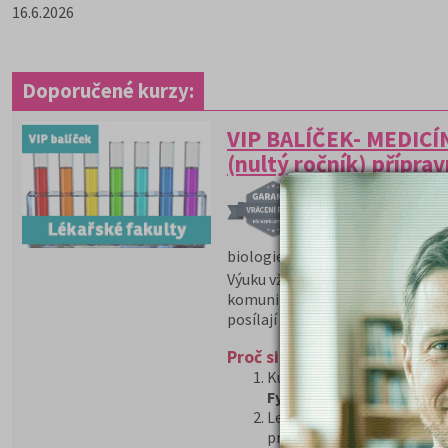
16.6.2026
Doporučené kurzy:
VIP BALÍČEK- MEDICÍ
(nultý ročník) přípra
PROGRAM GARANCE 
VIP balíček Medi
pro dokonalou př
biologie, chemie a fyzika.
Výuku vždy vede lektor živě, stu
komunikovat v reálném čase a do
posílají studentům připravené p
Proč si vybrat tento balíček
Kurz je rozdělený na 3 sa
Fyzika
Lektoři se studenty probíra
prověřují znalosti formou