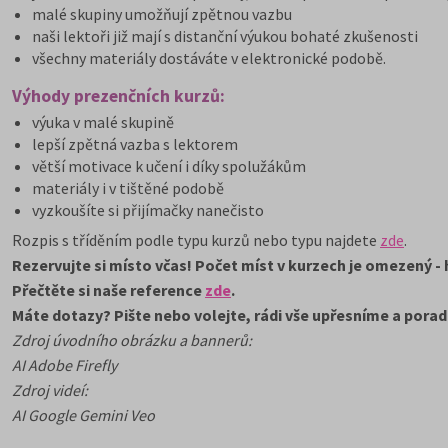
malé skupiny umožňují zpětnou vazbu
naši lektoři již mají s distanční výukou bohaté zkušenosti
všechny materiály dostáváte v elektronické podobě.
Výhody prezenčních kurzů:
výuka v malé skupině
lepší zpětná vazba s lektorem
větší motivace k učení i díky spolužákům
materiály i v tištěné podobě
vyzkoušíte si přijímačky nanečisto
Rozpis s tříděním podle typu kurzů nebo typu najdete
zde
.
Rezervujte si místo včas! Počet míst v kurzech je omezený - 
Přečtěte si naše reference
zde
.
Máte dotazy? Pište nebo volejte, rádi vše upřesníme a porad
Zdroj úvodního obrázku a bannerů:
AI Adobe Firefly
Zdroj videí:
AI Google Gemini Veo