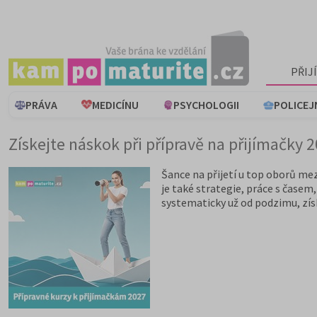
PŘIJ
PRÁVA
MEDICÍNU
PSYCHOLOGII
POLICEJ
Získejte náskok při přípravě na přijímačky 
Šance na přijetí u top oborů mez
je také strategie, práce s časem
systematicky už od podzimu, získ