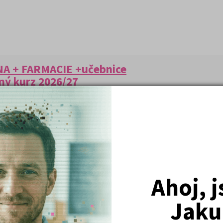
NA + FARMACIE +učebnice
vný kurz 2026/27
VRÁCENÍ PENĚZ PŘI NEPŘIJETÍ NA VŠ
cína + Farmacie obsahuje učebnice,
ípravu na fakulty, kde jsou předměty
denti mají možnost s ním
stávají zpětnou vazbu. Lektoři
odklady a testy do emailů.
?
Ahoj, 
mostatné bloky
Biologie, Chemie,
Jaku
jí jednotlivé bloky, studenti si
 přednášek a následných testů.