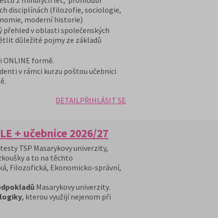
stů z minulých let, prohloubí
h disciplínách (filozofie, sociologie,
onomie, moderní historie)
ý přehled v oblasti společenských
ětlit důležité pojmy ze základů
 i ONLINE formě.
denti v rámci kurzu poštou učebnici
ě.
DETAIL
PŘIHLÁSIT SE
LE + učebnice 2026/27
 testy TSP Masarykovy univerzity,
 zkoušky a to na těchto
ká, Filozofická, Ekonomicko-správní,
ředpokladů
Masarykovy univerzity.
 logiky
, kterou využijí nejenom při