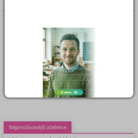
trendů na finančních trzích.
Vliv úrokových sazeb peněžního trhu (Euribor) na
spotřebu domácností v eurozóně v letech 1995-
2004
Cílem seminární práce je statisticky potvrdit či vyvrátit
vliv výše úrokových sazeb na spotřebu domácností v
eurozóně.
( celkem nalezeno položek:
24
)
Nejprodávanější učebnice