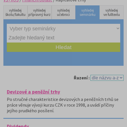
vyhledej
vyhledej
vyhledej
vyhledej
vyhledej
školu/fakultu
přípravný kurz
učebnici
seminárku
ve fulltextu
Řazení :
Devizové a peněžní trhy
Po stručné charakteristice devizových a peněžních trhů se
práce věnuje vývoji kurzu CZK v roce 1998, a uvádí příčiny
jejího prudkého posílení.
Dividendy