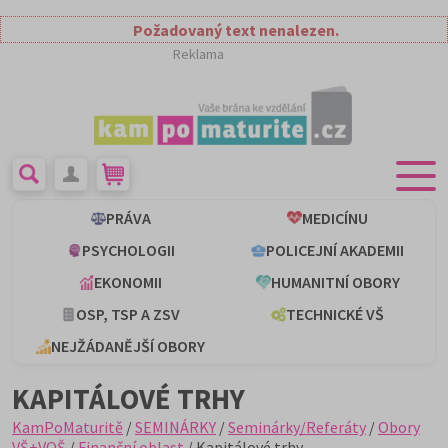
Požadovaný text nenalezen.
Reklama
PRÁVA
MEDICÍNU
PSYCHOLOGII
POLICEJNÍ AKADEMII
EKONOMII
HUMANITNÍ OBORY
OSP, TSP A ZSV
TECHNICKÉ VŠ
NEJŽÁDANĚJŠÍ OBORY
KAPITÁLOVÉ TRHY
KamPoMaturitě
/
SEMINÁRKY
/
Seminárky/Referáty
/
Obory
VŠ+VOŠ
/
Finanční oblast
/ Kapitálové trhy