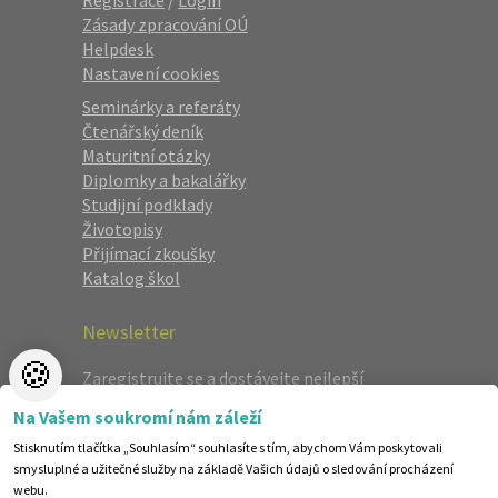
Registrace
/
Login
Zásady zpracování OÚ
Helpdesk
Nastavení cookies
Seminárky a referáty
Čtenářský deník
Maturitní otázky
Diplomky a bakalářky
Studijní podklady
Životopisy
Přijímací zkoušky
Katalog škol
Newsletter
🍪
Zaregistrujte se a dostávejte nejlepší
nabídky jako první.
Na Vašem soukromí nám záleží
Stisknutím tlačítka „Souhlasím“ souhlasíte s tím, abychom Vám poskytovali
smysluplné a užitečné služby na základě Vašich údajů o sledování procházení
webu.