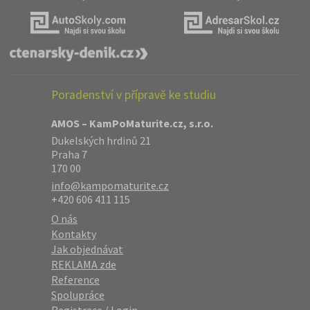
Poradenství v přípravě ke studiu
AMOS – KamPoMaturite.cz, s.r.o.
Dukelských hrdinů 21
Praha 7
170 00
info@kampomaturite.cz
+420 606 411 115
O nás
Kontakty
Jak objednávat
REKLAMA zde
Reference
Spolupráce