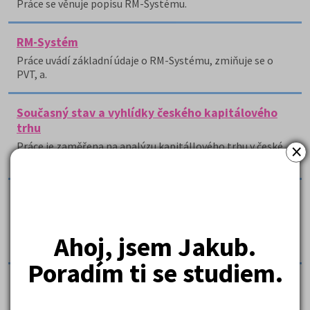
Práce se věnuje popisu RM-Systému.
RM-Systém
Práce uvádí základní údaje o RM-Systému, zmiňuje se o
PVT, a.
Současný stav a vyhlídky českého kapitálového
trhu
×
Práce je zaměřena na analýzu kapitállového trhu v české
republice.
Srovnání podmínek akciových trhů v ČR a USA
Práce srovnává podmínky finančních trhů v ČR a
Spojených státech amerických, konkrétněji trhů s
Ahoj, jsem Jakub.
akciemi.
Poradím ti se studiem.
Trendy ve vývoji finančních trhů
Práce charakterizuje a představuje průběh jednotlivých