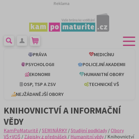
Reklama
PRÁVA
MEDICÍNU
PSYCHOLOGII
POLICEJNÍ AKADEMII
EKONOMII
HUMANITNÍ OBORY
OSP, TSP A ZSV
TECHNICKÉ VŠ
NEJŽÁDANĚJŠÍ OBORY
KNIHOVNICTVÍ A INFORMAČNÍ
VĚDY
KamPoMaturitě
/
SEMINÁRKY
/
Studijní podklady
/
Obory
VŠ+VOŠ
/
Zápisky z přednášek
/
Humanitní vědy
/ Knihovnictví