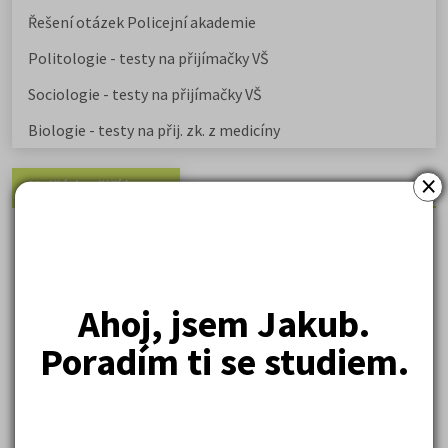
Řešení otázek Policejní akademie
Politologie - testy na přijímačky VŠ
Sociologie - testy na přijímačky VŠ
Biologie - testy na přij. zk. z medicíny
×
Nejžádanější kurzy
Právnické fakulty
Psychologie
Lékařské fakulty, farmacie
Ahoj, jsem Jakub.
Společenské a human. vědy
Poradím ti se studiem.
Ekonomické fakulty
Žurnalistika
Politologie a mezinár. vztahy