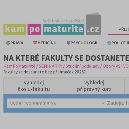
PŘIJ
PRÁVA
MEDICÍNU
PSYCHOLOGII
POLICEJ
NA KTERÉ FAKULTY SE DOSTANETE
KamPoMaturitě
/
SEMINÁRKY
/
Studijní podklady
/
Obory VŠ+VO
fakulty se dostanete bez přijímaček 2026?
vyhledej
vyhledej
školu/fakultu
přípravný kurz