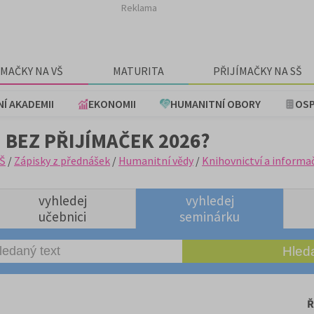
Reklama
ÍMAČKY NA VŠ
MATURITA
PŘIJÍMAČKY NA SŠ
NÍ AKADEMII
EKONOMII
HUMANITNÍ OBORY
OSP
 BEZ PŘIJÍMAČEK 2026?
Š
/
Zápisky z přednášek
/
Humanitní vědy
/
Knihovnictví a informa
vyhledej
vyhledej
učebnici
seminárku
Ř