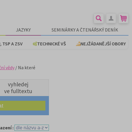
JAZYKY
SEMINÁRKY A ČTENÁŘSKÝ DENÍK
, TSP A ZSV
TECHNICKÉ VŠ
NEJŽÁDANĚJŠÍ OBORY
ční vědy
/ Na které
vyhledej
ve fulltextu
azení :