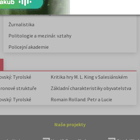
Společenské a human. vědy
Ekonomické fakulty
Žurnalistika
Politologie a mezinár. vztahy
Policejní akademie
ovský: Tyrolské
Kritika hry M. L. King v Salesiánském
divadle
tronové struktuře
Základní charakteristiky obyvatelstva
a geografie sídel
ovský: Tyrolské
Romain Rolland: Petr a Lucie
Naše projekty