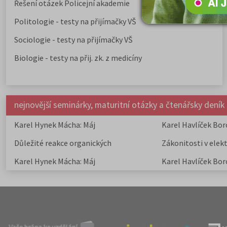
Řešení otázek Policejní akademie
Politologie - testy na přijímačky VŠ
Sociologie - testy na přijímačky VŠ
Biologie - testy na přij. zk. z medicíny
nejnovější seminárky, maturitní otázky a čtenářsky deník
Karel Hynek Mácha: Máj
Karel Havlíček Bor
elegie
Důležité reakce organických
Zákonitosti v elek
sloučenin a jejich význam
Karel Hynek Mácha: Máj
Karel Havlíček Bor
elegie