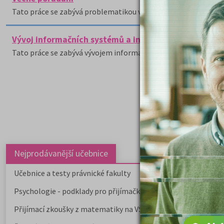
Tato práce se zabývá problematikou věcného pořádání.
Vývoj informačních systémů a institucí ve starověku
Tato práce se zabývá vývojem informačních systémů a institucí
Nejprodávanější učebnice
Učebnice a testy právnické fakulty
Psychologie - podklady pro přijímačky
Přijímací zkoušky z matematiky na VŠE Praha