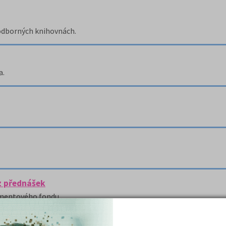
 odborných knihovnách.
a.
z přednášek
umentového fondu.