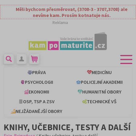
Měli bychcom přesměrovat, (3708-3 - 3707,3708) ale
nevíme kam. Prosím kotnatuje nás.
Reklama
PRÁVA
MEDICÍNU
PSYCHOLOGII
POLICEJNÍ AKADEMII
EKONOMII
HUMANITNÍ OBORY
OSP, TSP A ZSV
TECHNICKÉ VŠ
NEJŽÁDANĚJŠÍ OBORY
KNIHY, UČEBNICE, TESTY A DALŠÍ
Fajn-Brigady.cz
/ Knihy, učebnice, testy a další