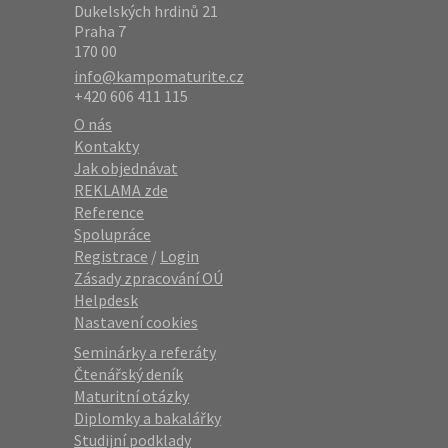
Dukelských hrdinů 21
Praha 7
170 00
info@kampomaturite.cz
+420 606 411 115
O nás
Kontakty
Jak objednávat
REKLAMA zde
Reference
Spolupráce
Registrace
/
Login
Zásady zpracování OÚ
Helpdesk
Nastavení cookies
Seminárky a referáty
Čtenářský deník
Maturitní otázky
Diplomky a bakalářky
Studijní podklady