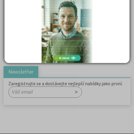
Důležité reakce organických sloučenin a jejich význam
Zákonitosti v elektronové struktuře
Základní charakteristiky obyvatelstva a geografie sídel
Karel Hynek Mácha: Máj
Karel Havlíček Borovský: Tyrolské elegie
Romain Rolland: Petr a Lucie
Newsletter
Zaregistrujte se a dostávejte nejlepší nabídky jako první.