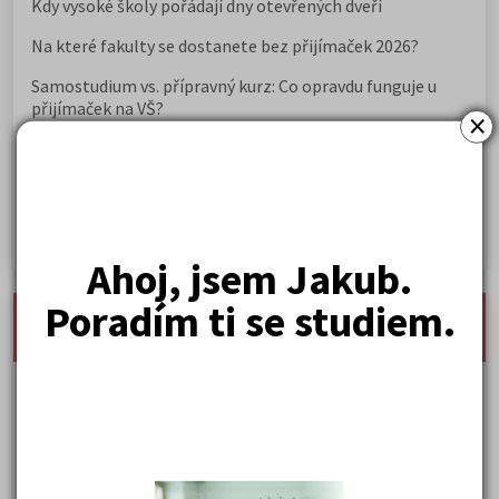
Kdy vysoké školy pořádají dny otevřených dveří
Na které fakulty se dostanete bez přijímaček 2026?
Samostudium vs. přípravný kurz: Co opravdu funguje u
přijímaček na VŠ?
×
Prestiž a vnímání oborů ve společnosti
Rozcestník po maturitě: VŠ, VOŠ, práce, gap year i další
možnosti
Jak se dostat na nejžádanější obory vysokých škol
Ahoj, jsem Jakub.
Poradím ti se studiem.
nejnovější seminárky, maturitní otázky a čtenářsky
deník
Karel Hynek Mácha: Máj
Karel Havlíček Borovský: Tyrolské elegie
Kritika hry M. L. King v Salesiánském divadle