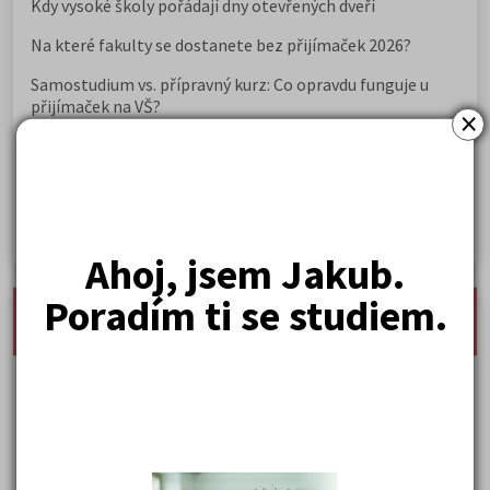
Kdy vysoké školy pořádají dny otevřených dveří
Na které fakulty se dostanete bez přijímaček 2026?
Samostudium vs. přípravný kurz: Co opravdu funguje u
přijímaček na VŠ?
×
Prestiž a vnímání oborů ve společnosti
Rozcestník po maturitě: VŠ, VOŠ, práce, gap year i další
možnosti
Jak se dostat na nejžádanější obory vysokých škol
Ahoj, jsem Jakub.
Poradím ti se studiem.
nejnovější seminárky, maturitní otázky a čtenářsky
deník
Karel Hynek Mácha: Máj
Karel Havlíček Borovský: Tyrolské elegie
Kritika hry M. L. King v Salesiánském divadle