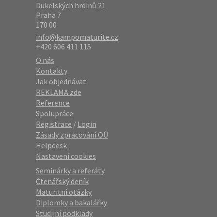
Dukelských hrdinů 21
Praha 7
170 00
info@kampomaturite.cz
+420 606 411 115
O nás
Kontakty
Jak objednávat
REKLAMA zde
Reference
Spolupráce
Registrace
/
Login
Zásady zpracování OÚ
Helpdesk
Nastavení cookies
Seminárky a referáty
Čtenářský deník
Maturitní otázky
Diplomky a bakalářky
Studijní podklady