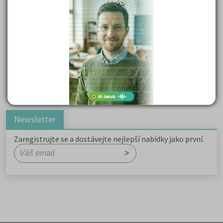
Důležité reakce organických sloučenin a jejich význam
Zákonitosti v elektronové struktuře
Základní charakteristiky obyvatelstva a geografie sídel
Karel Hynek Mácha: Máj
Karel Havlíček Borovský: Tyrolské elegie
Romain Rolland: Petr a Lucie
Newsletter
Zaregistrujte se a dostávejte nejlepší nabídky jako první.