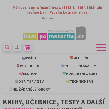
Měli bychcom přesměrovat, (1665-3 - 1664,1665) ale
nevíme kam. Prosím kotnatuje nás.
Reklama
PRÁVA
MEDICÍNU
PSYCHOLOGII
POLICEJNÍ AKADEMII
EKONOMII
HUMANITNÍ OBORY
OSP, TSP A ZSV
TECHNICKÉ VŠ
NEJŽÁDANĚJŠÍ OBORY
KNIHY, UČEBNICE, TESTY A DALŠÍ
Shop.maturita.cz
/ Knihy, učebnice, testy a další