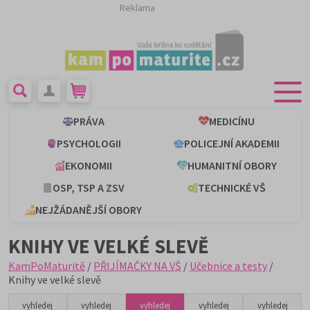
Reklama
PRÁVA
MEDICÍNU
PSYCHOLOGII
POLICEJNÍ AKADEMII
EKONOMII
HUMANITNÍ OBORY
OSP, TSP A ZSV
TECHNICKÉ VŠ
NEJŽÁDANĚJŠÍ OBORY
KNIHY VE VELKÉ SLEVĚ
KamPoMaturitě
/
PŘIJÍMAČKY NA VŠ
/
Učebnice a testy
/
Knihy ve velké slevě
vyhledej
vyhledej
vyhledej
vyhledej
vyhledej