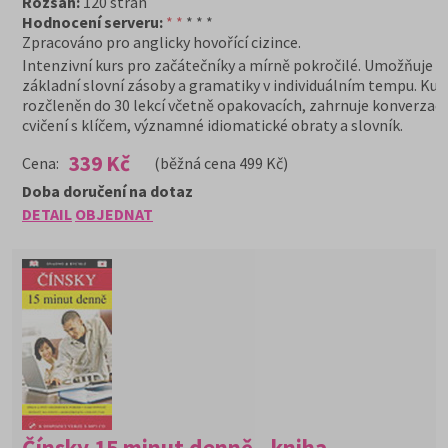
Rozsah:
120 stran
Hodnocení serveru:
* *
* * *
Zpracováno pro anglicky hovořící cizince.
Intenzivní kurs pro začátečníky a mírně pokročilé. Umožňuje 
základní slovní zásoby a gramatiky v individuálním tempu. Kurs
rozčleněn do 30 lekcí včetně opakovacích, zahrnuje konverzačn
cvičení s klíčem, významné idiomatické obraty a slovník.
339 Kč
Cena:
(běžná cena 499 Kč)
Doba doručení na dotaz
DETAIL
OBJEDNAT
Čínsky 15 minut denně - kniha