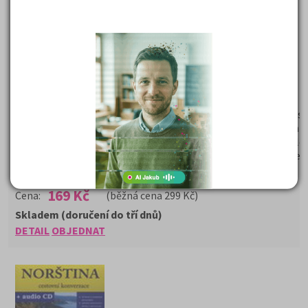
Finština cestovní konverzace + CD
Autor:
kolektiv autorů
Rozsah:
30 stran
Hodnocení serveru:
* *
* * *
Vynikající pomůcka pro turisty i profesionální pracovníky. Obs
témat k snadnému dorozumnění, více než 500 konverzačních o
výslovností, samostudium formou poslechu a opakování. Dále
dvojjazyčnou nahrávku rodilých mluvčích, základní informace 
turisty a mapu.
169 Kč
Cena:
(běžná cena 299 Kč)
Skladem (doručení do tří dnů)
DETAIL
OBJEDNAT