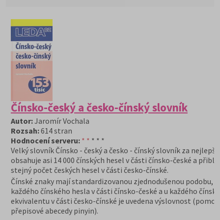
Čínsko-český a česko-čínský slovník
Autor:
Jaromír Vochala
Rozsah:
614 stran
Hodnocení serveru:
* *
* * *
Velký slovník Čínsko - český a česko - čínský slovník za nejlepší
obsahuje asi 14 000 čínských hesel v části čínsko-české a přibli
stejný počet českých hesel v části česko-čínské.
Čínské znaky mají standardizovanou zjednodušenou podobu, u
každého čínského hesla v části čínsko-české a u každého čínsk
ekvivalentu v části česko-čínské je uvedena výslovnost (pomocí
přepisové abecedy pinyin).