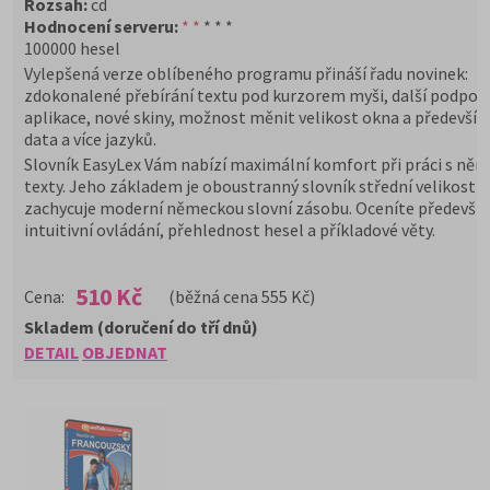
Rozsah:
cd
Hodnocení serveru:
* *
* * *
100000 hesel
Vylepšená verze oblíbeného programu přináší řadu novinek:
zdokonalené přebírání textu pod kurzorem myši, další podpor
aplikace, nové skiny, možnost měnit velikost okna a předevší
data a více jazyků.
Slovník EasyLex Vám nabízí maximální komfort při práci s ně
texty. Jeho základem je oboustranný slovník střední velikosti,
zachycuje moderní německou slovní zásobu. Oceníte předevší
intuitivní ovládání, přehlednost hesel a příkladové věty.
510 Kč
Cena:
(běžná cena 555 Kč)
Skladem (doručení do tří dnů)
DETAIL
OBJEDNAT