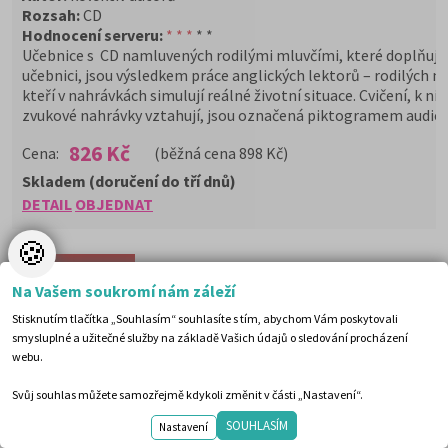
Rozsah:
CD
Hodnocení serveru:
* * *
* *
Učebnice s CD namluvených rodilými mluvčími, které doplňují
učebnici, jsou výsledkem práce anglických lektorů – rodilých ml
kteří v nahrávkách simulují reálné životní situace. Cvičení, k ni
zvukové nahrávky vztahují, jsou označená piktogramem audiok
826 Kč
Cena:
(běžná cena 898 Kč)
Skladem (doručení do tří dnů)
DETAIL
OBJEDNAT
🍪
Na Vašem soukromí nám záleží
Stisknutím tlačítka „Souhlasím“ souhlasíte s tím, abychom Vám poskytovali
smysluplné a užitečné služby na základě Vašich údajů o sledování procházení
webu.
Svůj souhlas můžete samozřejmě kdykoli změnit v části „Nastavení“.
Japonsko - český slovník
SOUHLASÍM
Nastavení