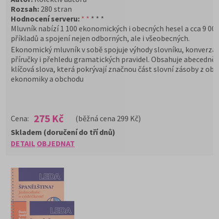
Rozsah:
280 stran
Hodnocení serveru:
* *
* * *
Mluvník nabízí 1 100 ekonomických i obecných hesel a cca 9 00
příkladů a spojení nejen odborných, ale i všeobecných.
Ekonomický mluvník v sobě spojuje výhody slovníku, konverzač
příručky i přehledu gramatických pravidel. Obsahuje abecedně
klíčová slova, která pokrývají značnou část slovní zásoby z obl
ekonomiky a obchodu
275 Kč
Cena:
(běžná cena 299 Kč)
Skladem (doručení do tří dnů)
DETAIL
OBJEDNAT