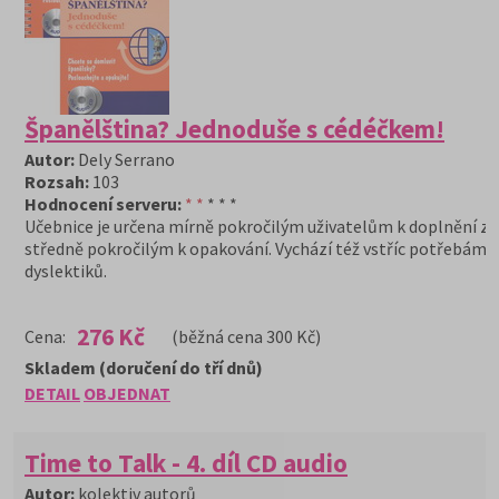
Španělština? Jednoduše s cédéčkem!
Autor:
Dely Serrano
Rozsah:
103
Hodnocení serveru:
* *
* * *
Učebnice je určena mírně pokročilým uživatelům k doplnění zn
středně pokročilým k opakování. Vychází též vstříc potřebám
dyslektiků.
276 Kč
Cena:
(běžná cena 300 Kč)
Skladem (doručení do tří dnů)
DETAIL
OBJEDNAT
Time to Talk - 4. díl CD audio
Autor:
kolektiv autorů