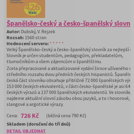
Španělsko-český a česko-španělský slovní
Autor:
Dubský, V. Rejzek
Rozsah:
1560 stran
Hodnocení serveru:
* * * * *
Velký Španělsko-český a česko-španělský slovník za nejlepší c
Slovník je určen studentům, pedagogům, překladatelům,
tlumočníkům a všem zájemcům o španělštinu.
Zcela přepracované a aktualizované vydání široce užívaného sl
středního rozsahu dvou předních českých hispanistů. Španělsk
česká část slovníku obsahuje přibližně 72 000 španělských výra
153 000 českých ekvivalentů, v části česko-španělské je asi 64 
českých výrazů a 137 000 španělských ekvivalentů. Ve slovníku
najdeme aktuální slovní zásobu obou jazyků, a to i hovorové,
slangové a argotické výrazy.
726 Kč
Cena:
(běžná cena 790 Kč)
Skladem (doručení do tří dnů)
DETAIL
OBJEDNAT