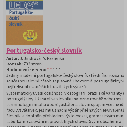
Portugalsko-český slovník
Autor:
J. Jindrová, A. Pasienka
Rozsah:
732 stran
Hodnocení serveru:
* *
* * *
Jediný moderní portugalsko-český slovník středního rozsahu p
současnou slovní zásobu spisovné i hovorové portugalštiny vč
nejfrekventovanějších brazilských výrazů.
Systematicky uvádí odlišnosti v ortografii brazilské varianty e
portugalštiny. Uživatel ve slovníku nalezne rovněž odbornou
terminologii mnoha oborů, ustálená slovní spojení včetně idi
řadu vysvětlivek, jež mu usnadní výběr přiléhavých ekvivalentů.
Slovník je doplněn přehledem výslovnosti, gramatickým min
tabulkami časování nepravidelných sloves. Svým obsahem a