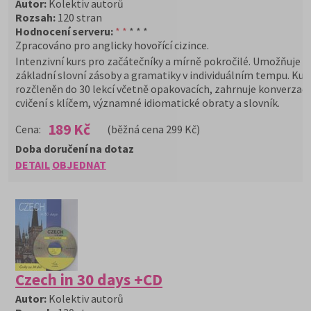
Autor:
Kolektiv autorů
Rozsah:
120 stran
Hodnocení serveru:
* *
* * *
Zpracováno pro anglicky hovořící cizince.
Intenzivní kurs pro začátečníky a mírně pokročilé. Umožňuje 
základní slovní zásoby a gramatiky v individuálním tempu. Kurs
rozčleněn do 30 lekcí včetně opakovacích, zahrnuje konverzačn
cvičení s klíčem, významné idiomatické obraty a slovník.
189 Kč
Cena:
(běžná cena 299 Kč)
Doba doručení na dotaz
DETAIL
OBJEDNAT
Czech in 30 days +CD
Autor:
Kolektiv autorů