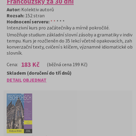
Francouzsky za 30 dní
Autor:
Kolektiv autorů
Rozsah:
152 stran
Hodnocení serveru:
* *
* * *
Intenzivní kurs pro začátečníky a mírně pokročilé.
Umožňuje studium základní slovní zásoby a gramatiky v indivi
tempu. Kurs je rozčleněn do 35 lekcí včetně opakovacích, zahr
konverzační texty, cvičení s klíčem, významné idiomatické obr
slovník.
183 Kč
Cena:
(běžná cena 199 Kč)
Skladem (doručení do tří dnů)
DETAIL
OBJEDNAT