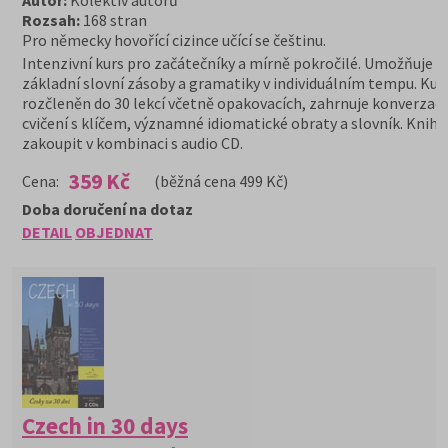
Autor:
Kolektiv autorů
Rozsah:
168 stran
Pro německy hovořící cizince učící se češtinu.
Intenzivní kurs pro začátečníky a mírně pokročilé. Umožňuje 
základní slovní zásoby a gramatiky v individuálním tempu. Kurs
rozčleněn do 30 lekcí včetně opakovacích, zahrnuje konverzačn
cvičení s klíčem, významné idiomatické obraty a slovník. Knihu
zakoupit v kombinaci s audio CD.
359 Kč
Cena:
(běžná cena 499 Kč)
Doba doručení na dotaz
DETAIL
OBJEDNAT
Czech in 30 days