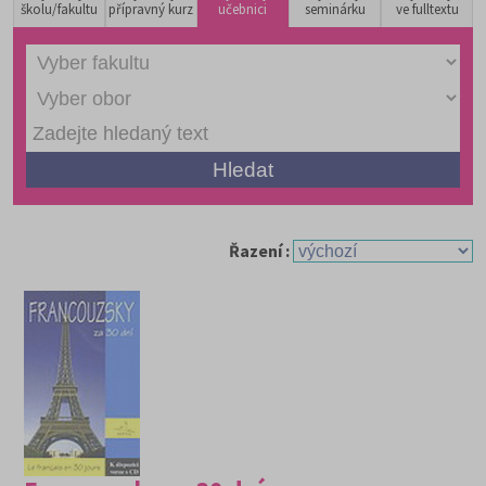
školu/fakultu
přípravný kurz
učebnici
seminárku
ve fulltextu
Řazení :