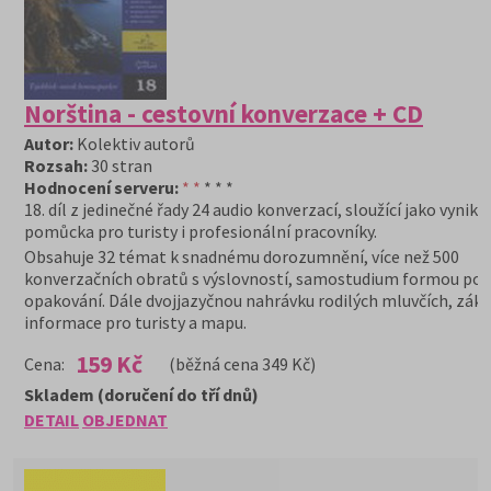
Norština - cestovní konverzace + CD
Autor:
Kolektiv autorů
Rozsah:
30 stran
Hodnocení serveru:
* *
* * *
18. díl z jedinečné řady 24 audio konverzací, sloužící jako vynikaj
pomůcka pro turisty i profesionální pracovníky.
Obsahuje 32 témat k snadnému dorozumnění, více než 500
konverzačních obratů s výslovností, samostudium formou pos
opakování. Dále dvojjazyčnou nahrávku rodilých mluvčích, zákl
informace pro turisty a mapu.
159 Kč
Cena:
(běžná cena 349 Kč)
Skladem (doručení do tří dnů)
DETAIL
OBJEDNAT