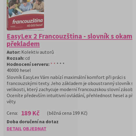
EasyLex 2 Francouzština - slovník s okam
překladem
Autor:
Kolektiv autorů
Rozsah:
cd
Hodnocení serveru:
* *
* * *
40000 hesel
Slovník EasyLex Vám nabízí maximální komfort při práci s
francouzskými texty. Jeho základem je oboustranný slovník st
velikosti, který zachycuje moderní francouzskou slovní zásobu
Oceníte především intuitivní ovládání, přehlednost hesel a pří
věty.
189 Kč
Cena:
(běžná cena 199 Kč)
Doba doručení na dotaz
DETAIL
OBJEDNAT