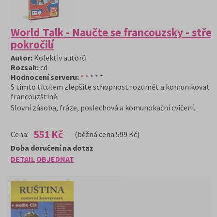
World Talk - Naučte se francouzsky - stře
pokročilí
Autor:
Kolektiv autorů
Rozsah:
cd
Hodnocení serveru:
* *
* * *
S tímto titulem zlepšíte schopnost rozumět a komunikovat v
francouzštině.
Slovní zásoba, fráze, poslechová a komunokační cvičení.
551 Kč
Cena:
(běžná cena 599 Kč)
Doba doručení na dotaz
DETAIL
OBJEDNAT