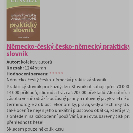
Německo-český česko-německý praktický
slovník
Autor:
kolektiv autorů
Rozsah:
1244 stran
Hodnocení serveru:
* * * * *
Německo-český česko-německý praktický slovník
Praktický slovník pro každý den. Slovník obsahuje přes 70 000 h
14 000 příkladů, idiomů a frází a 220 000 překladů. Aktuální slo
zásoba věrně odráží současný psaný a mluvený jazyk včetně o
terminologie z oblasti ekonomiky, práva, vědy a techniky. U sl
také oceníte nejen jeho unikátní plastovou obálku, která je vy
s ohledem na každodenní používání, ale i dvoubarevný tisk pro 
přehlednost hesel.
Skladem pouze několik kusů