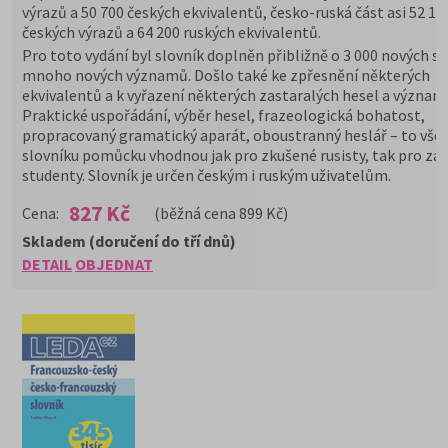
výrazů a 50 700 českých ekvivalentů, česko-ruská část asi 52 10
českých výrazů a 64 200 ruských ekvivalentů.
Pro toto vydání byl slovník doplněn přibližně o 3 000 nových sl
mnoho nových významů. Došlo také ke zpřesnění některých
ekvivalentů a k vyřazení některých zastaralých hesel a význam
Praktické uspořádání, výběr hesel, frazeologická bohatost,
propracovaný gramatický aparát, oboustranný heslář – to vše č
slovníku pomůcku vhodnou jak pro zkušené rusisty, tak pro začí
studenty. Slovník je určen českým i ruským uživatelům.
827 Kč
Cena:
(běžná cena 899 Kč)
Skladem (doručení do tří dnů)
DETAIL
OBJEDNAT