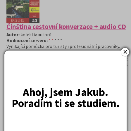
Čínština cestovní konverzace + audio CD
Autor:
kolektiv autorů
Hodnocení serveru:
* *
* * *
Vynikající pomůcka pro turisty i profesionální pracovníky.
×
Obsahuje 32 témat k snadnému dorozumnění, více než 500
konverzačních obratů s výslovností, samostudium formou pos
opakování. Dále dvojjazyčnou nahrávku rodilých mluvčích, zákl
informace pro turisty a mapu
169 Kč
Cena:
(běžná cena 310 Kč)
Ahoj, jsem Jakub.
Skladem (doručení do tří dnů)
DETAIL
OBJEDNAT
Poradím ti se studiem.