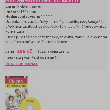
Autor:
Kolektiv autorů
Rozsah:
160 stran
Hodnocení serveru:
* *
* * *
Učebnice pro začátečníky a mírně pokročilé, nevyžaduje žádné
předchozí znalosti jazyka, výuka formou přiměřené slovní zás
konverzace.
Kniha je rozdělena do tematických celků, zahrnuje oboustran
slovníček a průvodce jídelním lístkem.
196 Kč
Cena:
(běžná cena 299 Kč)
Skladem (doručení do tří dnů)
DETAIL
OBJEDNAT