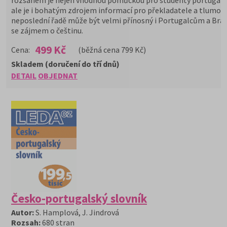
rozsahem je nejen vhodnou pomůckou pro studenty portugalšt
ale je i bohatým zdrojem informací pro překladatele a tlumočn
neposlední řadě může být velmi přínosný i Portugalcům a Bra
se zájmem o češtinu.
499 Kč
Cena:
(běžná cena 799 Kč)
Skladem (doručení do tří dnů)
DETAIL
OBJEDNAT
Česko-portugalský slovník
Autor:
S. Hamplová, J. Jindrová
Rozsah:
680 stran