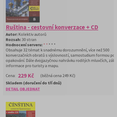
Ruština - cestovní konverzace + CD
Autor:
Kolektiv autorů
Rozsah:
30 stran
Hodnocení serveru:
* *
* * *
Obsahuje 32 témat k snadnému dorozumnění, více než 500
konverzačních obratů s výslovností, samostudium formou pos
opakování. Dále dvojjazyčnou nahrávku rodilých mluvčích, zákl
informace pro turisty a mapu.
229 Kč
Cena:
(běžná cena 249 Kč)
Skladem (doručení do tří dnů)
DETAIL
OBJEDNAT