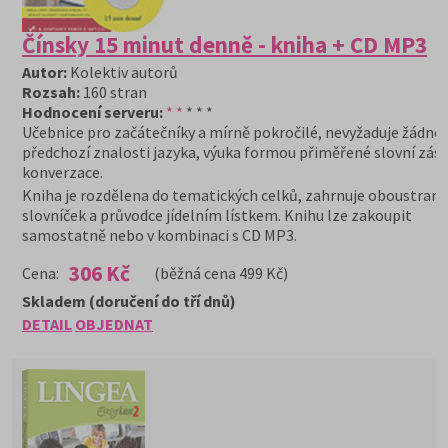
Čínsky 15 minut denně - kniha + CD MP3
Autor:
Kolektiv autorů
Rozsah:
160 stran
Hodnocení serveru:
* *
* * *
Učebnice pro začátečníky a mírně pokročilé, nevyžaduje žádné
předchozí znalosti jazyka, výuka formou přiměřené slovní zás
konverzace.
Kniha je rozdělena do tematických celků, zahrnuje oboustran
slovníček a průvodce jídelním lístkem. Knihu lze zakoupit
samostatně nebo v kombinaci s CD MP3.
306 Kč
Cena:
(běžná cena 499 Kč)
Skladem (doručení do tří dnů)
DETAIL
OBJEDNAT