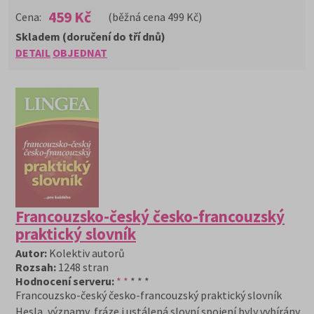
459 Kč
Cena:
(běžná cena 499 Kč)
Skladem (doručení do tří dnů)
DETAIL
OBJEDNAT
Francouzsko-český česko-francouzský
praktický slovník
Autor:
Kolektiv autorů
Rozsah:
1248 stran
Hodnocení serveru:
* *
* * *
Francouzsko-český česko-francouzský praktický slovník
Hesla, významy, fráze i ustálená slovní spojení byly vybírány