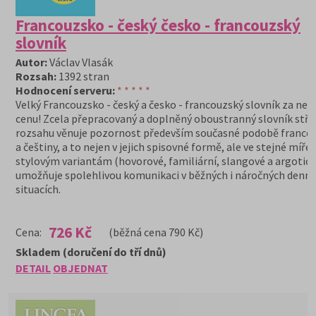
Francouzsko - český česko - francouzský
slovník
Autor:
Václav Vlasák
Rozsah:
1392 stran
Hodnocení serveru:
* * * * *
Velký Francouzsko - český a česko - francouzský slovník za nejl
cenu! Zcela přepracovaný a doplněný oboustranný slovník stř
rozsahu věnuje pozornost především současné podobě franco
a češtiny, a to nejen v jejich spisovné formě, ale ve stejné míře i
stylovým variantám (hovorové, familiární, slangové a argotick
umožňuje spolehlivou komunikaci v běžných i náročných denní
situacích.
726 Kč
Cena:
(běžná cena 790 Kč)
Skladem (doručení do tří dnů)
DETAIL
OBJEDNAT