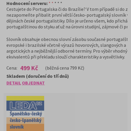
Hodnocení serveru:
* *
* * *
Cestujete do Portugalska či do Brazílie? V tom případě si do z
nezapomeňte přibalit první větší česko-portugalský slovník v
dějinách české portugalistiky. Dílo je určeno všem, kdo přicháze
portugalštinou do styku ať už na úrovni studijní, zájmové či pro
Slovník obsahuje obecnou slovní zásobu současné portugalšti
evropské i brazilské včetně výrazů hovorových, slangových a
argotických a nejběžnější odborné termíny. Pro výběr vhodnýc
ekvivalentů při překladu slouží charakteristiky a vysvětlivky.
499 Kč
Cena:
(běžná cena 799 Kč)
Skladem (doručení do tří dnů)
DETAIL
OBJEDNAT