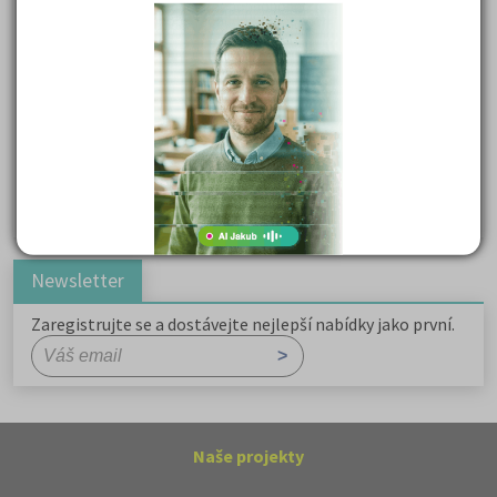
Důležité reakce organických sloučenin a jejich význam
Zákonitosti v elektronové struktuře
Základní charakteristiky obyvatelstva a geografie sídel
Karel Hynek Mácha: Máj
Karel Havlíček Borovský: Tyrolské elegie
Romain Rolland: Petr a Lucie
Newsletter
Zaregistrujte se a dostávejte nejlepší nabídky jako první.
Naše projekty