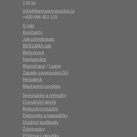
170 00
info@kampomaturite.cz
+420 606 411 115
O nás
Kontakty
Jak objednávat
REKLAMA zde
Reference
Spolupráce
Registrace
/
Login
Zásady zpracování OÚ
Helpdesk
Nastavení cookies
Seminárky a referáty
Čtenářský deník
Maturitní otázky
Diplomky a bakalářky
Studijní podklady
Životopisy
Přijímací zkoušky