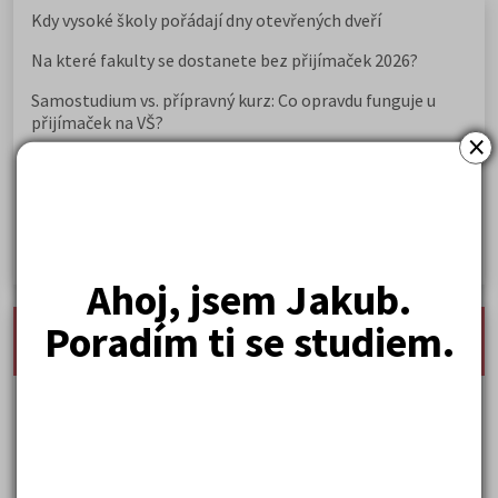
Kdy vysoké školy pořádají dny otevřených dveří
Na které fakulty se dostanete bez přijímaček 2026?
Samostudium vs. přípravný kurz: Co opravdu funguje u
přijímaček na VŠ?
×
Prestiž a vnímání oborů ve společnosti
Rozcestník po maturitě: VŠ, VOŠ, práce, gap year i další
možnosti
Jak se dostat na nejžádanější obory vysokých škol
Ahoj, jsem Jakub.
Poradím ti se studiem.
nejnovější seminárky, maturitní otázky a čtenářsky
deník
Karel Hynek Mácha: Máj
Karel Havlíček Borovský: Tyrolské elegie
Kritika hry M. L. King v Salesiánském divadle