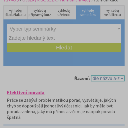
vyhledej
vyhledej
vyhledej
vyhledej
vyhledej
školu/fakultu
přípravný kurz
učebnici
seminárku
ve fulltextu
Řazení :
Efektivní porada
Práce se zabývá problematikou porad, vysvětluje, jakých
chyb se dopouštějí jednotlivý účastníci, jak by měla být
porada vedena, jaký má přínos a v čem je naopak porada
špatná.