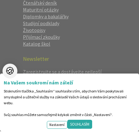
Čtenářský deník
Maturitní otázky
Diplomky a bakalářky
Studijní podklady
Životopisy
Přijímací zkoušky
Katalog škol
Newsletter
🍪
Zaregistrujte se a dostávejte nejlepší
nabídky jako první.
Na Vašem soukromí nám záleží
Stisknutím tlačítka „Souhlasím“ souhlasíte s tím, abychom Vám poskytovali
smysluplné a užitečné služby na základě Vašich údajů o sledování procházení
webu.
Svůj souhlas můžete samozřejmě kdykoli změnit v části „Nastavení“.
SOUHLASÍM
Nastavení
©1998-2026 Centrum vzdělávání AMOS. Vytvořilo ANAWE.
Design by shot.