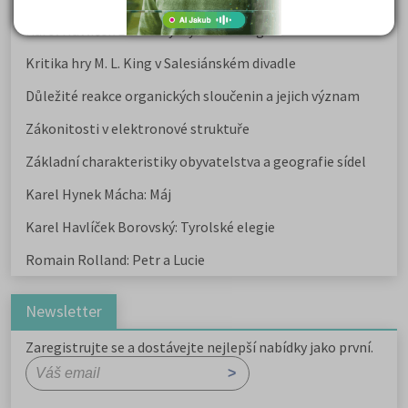
Karel Havlíček Borovský: Tyrolské elegie
Kritika hry M. L. King v Salesiánském divadle
Důležité reakce organických sloučenin a jejich význam
Zákonitosti v elektronové struktuře
Základní charakteristiky obyvatelstva a geografie sídel
Karel Hynek Mácha: Máj
Karel Havlíček Borovský: Tyrolské elegie
Romain Rolland: Petr a Lucie
Newsletter
Zaregistrujte se a dostávejte nejlepší nabídky jako první.