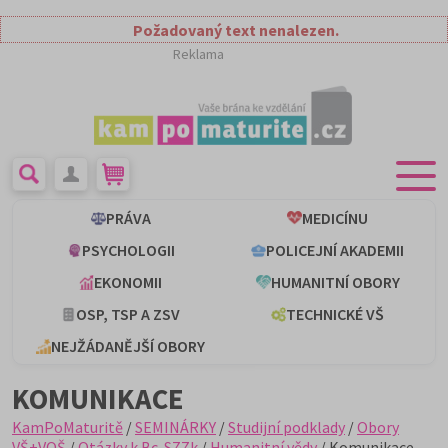
Požadovaný text nenalezen.
Reklama
PRÁVA
MEDICÍNU
PSYCHOLOGII
POLICEJNÍ AKADEMII
EKONOMII
HUMANITNÍ OBORY
OSP, TSP A ZSV
TECHNICKÉ VŠ
NEJŽÁDANĚJŠÍ OBORY
KOMUNIKACE
KamPoMaturitě
/
SEMINÁRKY
/
Studijní podklady
/
Obory
VŠ+VOŠ
/
Otázky k Bc. SZZk
/
Humanitní vědy
/ Komunikace