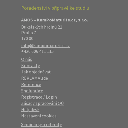
Poradenství v přípravě ke studiu
AMOS – KamPoMaturite.cz, s.r.o.
Dukelských hrdinů 21
Praha 7
170 00
info@kampomaturite.cz
+420 606 411 115
O nás
Kontakty
Jak objednávat
REKLAMA zde
Reference
Spolupráce
Registrace
/
Login
Zásady zpracování OÚ
Helpdesk
Nastavení cookies
Seminárky a referáty