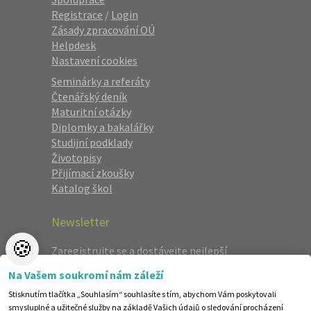
Registrace
/
Login
Zásady zpracování OÚ
Helpdesk
Nastavení cookies
Seminárky a referáty
Čtenářský deník
Maturitní otázky
Diplomky a bakalářky
Studijní podklady
Životopisy
Přijímací zkoušky
Katalog škol
Newsletter
🍪
Zaregistrujte se a dostávejte nejlepší
nabídky jako první.
Na Vašem soukromí nám záleží
Stisknutím tlačítka „Souhlasím“ souhlasíte s tím, abychom Vám poskytovali
smysluplné a užitečné služby na základě Vašich údajů o sledování procházení