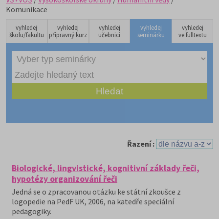
Komunikace
vyhledej
vyhledej
vyhledej
vyhledej
vyhledej
školu/fakultu
přípravný kurz
učebnici
seminárku
ve fulltextu
Řazení :
Biologické, lingvistické, kognitivní základy řeči,
hypotézy organizování řeči
Jedná se o zpracovanou otázku ke státní zkoušce z
logopedie na PedF UK, 2006, na katedře speciální
pedagogiky.