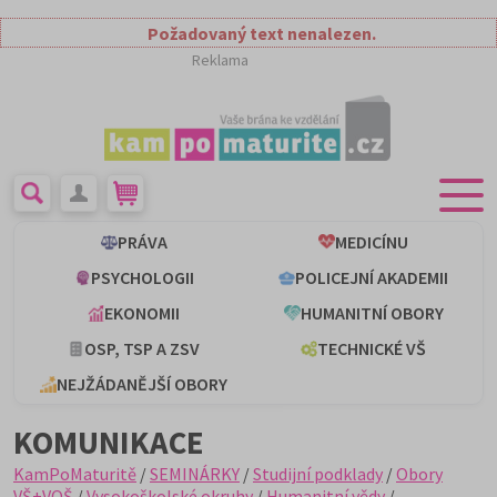
Požadovaný text nenalezen.
Reklama
PRÁVA
MEDICÍNU
PSYCHOLOGII
POLICEJNÍ AKADEMII
EKONOMII
HUMANITNÍ OBORY
OSP, TSP A ZSV
TECHNICKÉ VŠ
NEJŽÁDANĚJŠÍ OBORY
KOMUNIKACE
KamPoMaturitě
/
SEMINÁRKY
/
Studijní podklady
/
Obory
VŠ+VOŠ
/
Vysokoškolské okruhy
/
Humanitní vědy
/