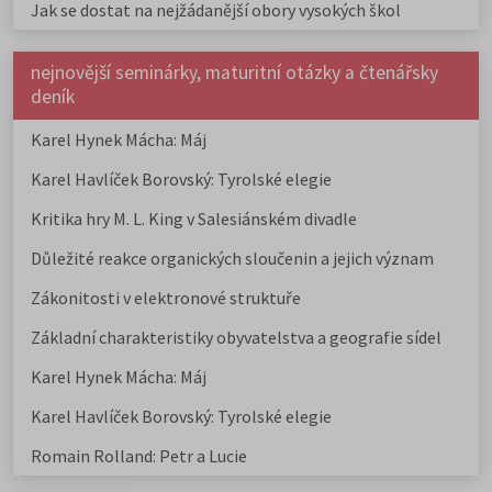
Jak se dostat na nejžádanější obory vysokých škol
nejnovější seminárky, maturitní otázky a čtenářsky
deník
Karel Hynek Mácha: Máj
Karel Havlíček Borovský: Tyrolské elegie
Kritika hry M. L. King v Salesiánském divadle
Důležité reakce organických sloučenin a jejich význam
Zákonitosti v elektronové struktuře
Základní charakteristiky obyvatelstva a geografie sídel
Karel Hynek Mácha: Máj
Karel Havlíček Borovský: Tyrolské elegie
Romain Rolland: Petr a Lucie