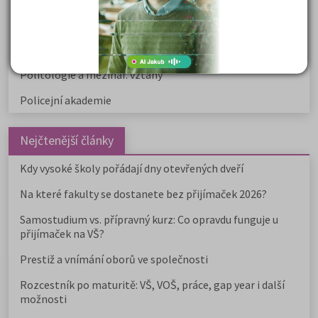
Ekonomické fakulty
Žurnalistika
Politologie a mezinár. vztahy
Policejní akademie
Nejčtenější články
Kdy vysoké školy pořádají dny otevřených dveří
Na které fakulty se dostanete bez přijímaček 2026?
Samostudium vs. přípravný kurz: Co opravdu funguje u
přijímaček na VŠ?
Prestiž a vnímání oborů ve společnosti
Rozcestník po maturitě: VŠ, VOŠ, práce, gap year i další
možnosti