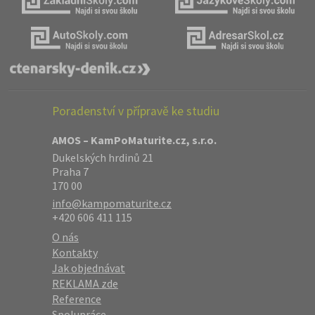
Poradenství v přípravě ke studiu
AMOS – KamPoMaturite.cz, s.r.o.
Dukelských hrdinů 21
Praha 7
170 00
info@kampomaturite.cz
+420 606 411 115
O nás
Kontakty
Jak objednávat
REKLAMA zde
Reference
Spolupráce