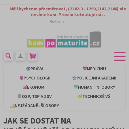
Měli bychcom přesměrovat, (2142-3 - 1290,2142,2146) ale
nevíme kam. Prosím kotnatuje nás.
Reklama
PRÁVA
MEDICÍNU
PSYCHOLOGII
POLICEJNÍ AKADEMII
EKONOMII
HUMANITNÍ OBORY
OSP, TSP A ZSV
TECHNICKÉ VŠ
NEJŽÁDANĚJŠÍ OBORY
JAK SE DOSTAT NA