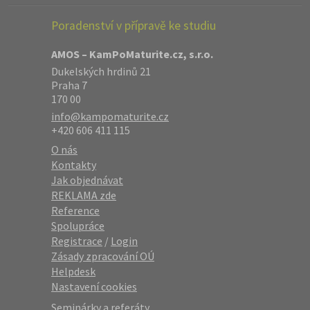
Poradenství v přípravě ke studiu
AMOS – KamPoMaturite.cz, s.r.o.
Dukelských hrdinů 21
Praha 7
170 00
info@kampomaturite.cz
+420 606 411 115
O nás
Kontakty
Jak objednávat
REKLAMA zde
Reference
Spolupráce
Registrace
/
Login
Zásady zpracování OÚ
Helpdesk
Nastavení cookies
Seminárky a referáty