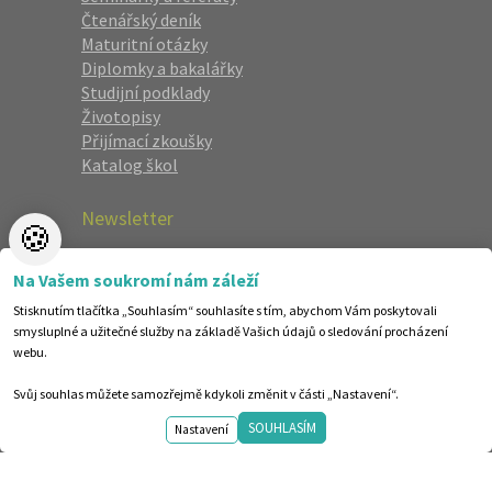
Čtenářský deník
Maturitní otázky
Diplomky a bakalářky
Studijní podklady
Životopisy
Přijímací zkoušky
Katalog škol
Newsletter
🍪
Zaregistrujte se a dostávejte nejlepší
Na Vašem soukromí nám záleží
nabídky jako první.
Stisknutím tlačítka „Souhlasím“ souhlasíte s tím, abychom Vám poskytovali
smysluplné a užitečné služby na základě Vašich údajů o sledování procházení
webu.
Svůj souhlas můžete samozřejmě kdykoli změnit v části „Nastavení“.
SOUHLASÍM
Nastavení
©1998-2026 Centrum vzdělávání AMOS. Vytvořilo ANAWE.