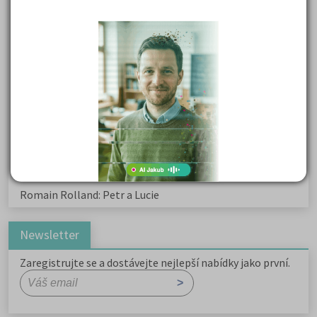
Karel Havlíček Borovský: Tyrolské elegie
Kritika hry M. L. King v Salesiánském divadle
Důležité reakce organických sloučenin a jejich význam
Zákonitosti v elektronové struktuře
Základní charakteristiky obyvatelstva a geografie sídel
Karel Hynek Mácha: Máj
Karel Havlíček Borovský: Tyrolské elegie
Romain Rolland: Petr a Lucie
Newsletter
Zaregistrujte se a dostávejte nejlepší nabídky jako první.