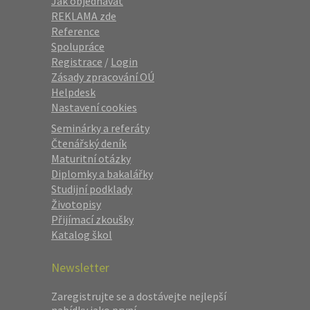
Jak objednávat
REKLAMA zde
Reference
Spolupráce
Registrace
/
Login
Zásady zpracování OÚ
Helpdesk
Nastavení cookies
Seminárky a referáty
Čtenářský deník
Maturitní otázky
Diplomky a bakalářky
Studijní podklady
Životopisy
Přijímací zkoušky
Katalog škol
Newsletter
Zaregistrujte se a dostávejte nejlepší