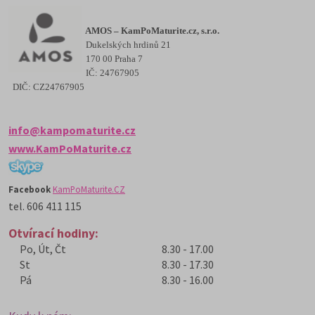
AMOS – KamPoMaturite.cz, s.r.o.
Dukelských hrdinů 21
170 00 Praha 7
IČ: 24767905
DIČ: CZ24767905
info@kampomaturite.cz
www.KamPoMaturite.cz
Facebook
KamPoMaturite.CZ
tel. 606 411 115
Otvírací hodiny:
Po, Út, Čt
8.30 - 17.00
St
8.30 - 17.30
Pá
8.30 - 16.00