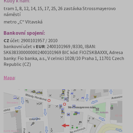
Kudy k nám:
tram 1, 8, 12, 14, 15, 17, 25, 26 zastávka Strossmayerovo
náměstí
metro „C“ Vltavská
Bankovní spojení:
CZ
účet: 2900101957 / 2010
bankovní učet v
EUR
: 2400101969 /8330, IBAN:
SK6383300000002400101969 BIC kód: FIOZSKBAXXX, Adresa
banky: Fio banka, a.s., V celnici 1028/10 Praha 1, 11701 Czech
Republic (CZ)
Mapa
: