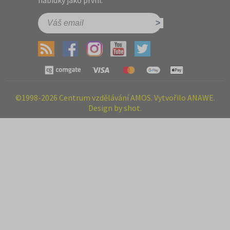
nabídky jako první.
©1998-2026 Centrum vzdělávání AMOS. Vytvořilo ANAWE.
Design by shot.