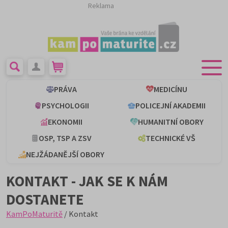
Reklama
PRÁVA
MEDICÍNU
PSYCHOLOGII
POLICEJNÍ AKADEMII
EKONOMII
HUMANITNÍ OBORY
OSP, TSP A ZSV
TECHNICKÉ VŠ
NEJŽÁDANĚJŠÍ OBORY
KONTAKT - JAK SE K NÁM
DOSTANETE
KamPoMaturitě
/ Kontakt