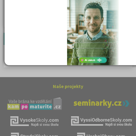
Karel Havlíček Borovský: Tyrolské elegie
Romain Rolland: Petr a Lucie
Newsletter
Zaregistrujte se a dostávejte nejlepší nabídky jako první.
Naše projekty