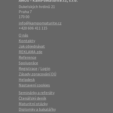
AMOS – KamPoMaturite.cz, s.r.o.
Dukelských hrdinů 21
Praha 7
170 00
info@kampomaturite.cz
+420 606 411 115
O nás
Kontakty
Jak objednávat
REKLAMA zde
Reference
Spolupráce
Registrace
/
Login
Zásady zpracování OÚ
Helpdesk
Nastavení cookies
Seminárky a referáty
Čtenářský deník
Maturitní otázky
Diplomky a bakalářky