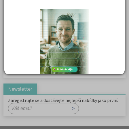
Karel Havlíček Borovský: Tyrolské elegie
Kritika hry M. L. King v Salesiánském divadle
Důležité reakce organických sloučenin a jejich význam
Zákonitosti v elektronové struktuře
Základní charakteristiky obyvatelstva a geografie sídel
Karel Hynek Mácha: Máj
Karel Havlíček Borovský: Tyrolské elegie
Romain Rolland: Petr a Lucie
Newsletter
Zaregistrujte se a dostávejte nejlepší nabídky jako první.