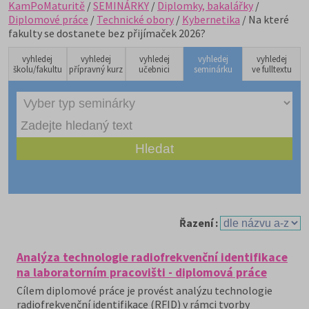
KamPoMaturitě
/
SEMINÁRKY
/
Diplomky, bakalářky
/
Diplomové práce
/
Technické obory
/
Kybernetika
/ Na které
fakulty se dostanete bez přijímaček 2026?
vyhledej
vyhledej
vyhledej
vyhledej
vyhledej
školu/fakultu
přípravný kurz
učebnici
seminárku
ve fulltextu
Řazení :
Analýza technologie radiofrekvenční identifikace
na laboratorním pracovišti - diplomová práce
Cílem diplomové práce je provést analýzu technologie
radiofrekvenční identifikace (RFID) v rámci tvorby