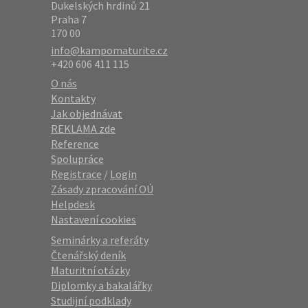
Dukelských hrdinů 21
Praha 7
170 00
info@kampomaturite.cz
+420 606 411 115
O nás
Kontakty
Jak objednávat
REKLAMA zde
Reference
Spolupráce
Registrace
/
Login
Zásady zpracování OÚ
Helpdesk
Nastavení cookies
Seminárky a referáty
Čtenářský deník
Maturitní otázky
Diplomky a bakalářky
Studijní podklady