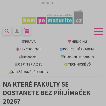
Reklama
PRÁVA
MEDICÍNU
PSYCHOLOGII
POLICEJNÍ AKADEMII
EKONOMII
HUMANITNÍ OBORY
OSP, TSP A ZSV
TECHNICKÉ VŠ
NEJŽÁDANĚJŠÍ OBORY
NA KTERÉ FAKULTY SE
DOSTANETE BEZ PŘIJÍMAČEK
2026?